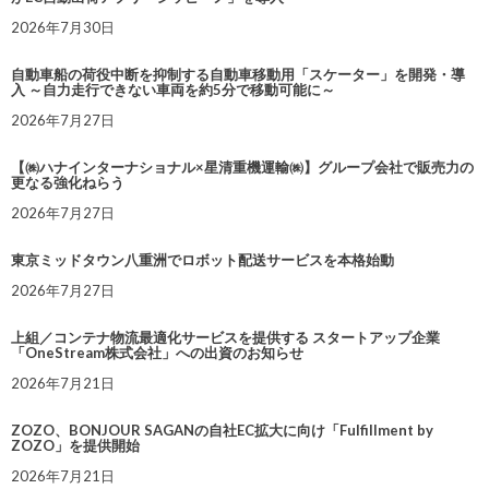
2026年7月30日
自動車船の荷役中断を抑制する自動車移動用「スケーター」を開発・導
入 ～自力走行できない車両を約5分で移動可能に～
2026年7月27日
【㈱ハナインターナショナル×星清重機運輸㈱】グループ会社で販売力の
更なる強化ねらう
2026年7月27日
東京ミッドタウン八重洲でロボット配送サービスを本格始動
2026年7月27日
上組／コンテナ物流最適化サービスを提供する スタートアップ企業
「OneStream株式会社」への出資のお知らせ
2026年7月21日
ZOZO、BONJOUR SAGANの自社EC拡大に向け「Fulfillment by
ZOZO」を提供開始
2026年7月21日