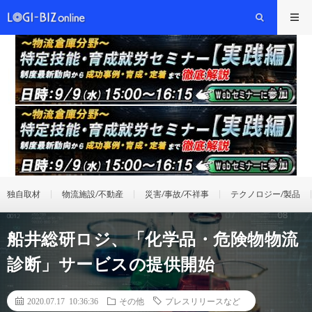
独自取材
物流施設/不動産
災害/事故/不祥事
テクノロジー/製品
船井総研ロジ、「化学品・危険物物流
診断」サービスの提供開始
2020.07.17 10:36:36
その他
プレスリリースなど