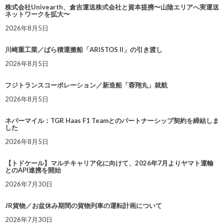
株式会社Univearth、倉吉運送株式会社と資本提携〜山陰エリアへ実運送
ネットワークを拡大〜
2026年8月5日
川崎重工業／ばら積運搬船「ARISTOS II」の引き渡し
2026年8月5日
フジトランスコーポレーション／新造船「蓉翔丸」就航
2026年8月5日
ネバーマイル：TGR Haas F1 Teamとのパートナーシップ契約を締結しま
した
2026年8月5日
【トドケール】マルチキャリア化に向けて、2026年7月よりヤマト運輸
とのAPI連携を開始
2026年7月30日
JR貨物／お盆休み期間の貨物列車の運転計画について
2026年7月30日