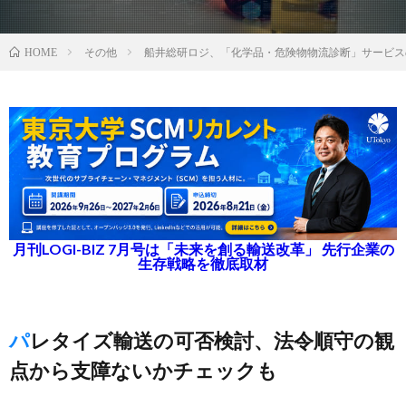
その他
船井総研ロジ、「化学品・危険物物流診断」サービス
HOME
月刊LOGI-BIZ 7月号は「未来を創る輸送改革」 先行企業の
生存戦略を徹底取材
パレタイズ輸送の可否検討、法令順守の観
点から支障ないかチェックも