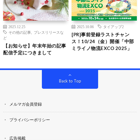
2025.12.25
2025.10.06
タイアップ2
その他の記事
,
プレスリリースな
[PR]事前登録ラストチャン
ど
ス！10/24（金）開催「中部
【お知らせ】年末年始の記事
ミライノ物流EXCO 2025」
配信予定につきまして
Back to Top
メルマガ会員登録
プライバシーポリシー
広告掲載