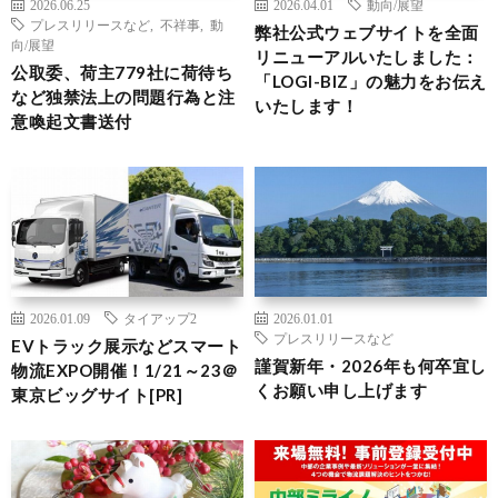
2026.06.25
2026.04.01
動向/展望
プレスリリースなど
,
不祥事
,
動
弊社公式ウェブサイトを全面
向/展望
リニューアルいたしました：
公取委、荷主779社に荷待ち
「LOGI-BIZ」の魅力をお伝え
など独禁法上の問題行為と注
いたします！
意喚起文書送付
2026.01.09
タイアップ2
2026.01.01
プレスリリースなど
EVトラック展示などスマート
謹賀新年・2026年も何卒宜し
物流EXPO開催！1/21～23＠
くお願い申し上げます
東京ビッグサイト[PR]