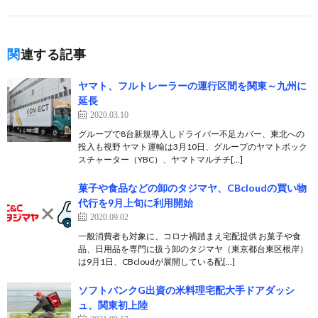
関連する記事
ヤマト、フルトレーラーの運行区間を関東～九州に
延長
2020.03.10
グループで8台新規導入しドライバー不足カバー、東北への
投入も視野 ヤマト運輸は3月10日、グループのヤマトボック
スチャーター（YBC）、ヤマトマルチチ[…]
菓子や食品などの卸のタジマヤ、CBcloudの買い物
代行を9月上旬に利用開始
2020.09.02
一般消費者も対象に、コロナ禍踏まえ宅配提供 お菓子や食
品、日用品を専門に扱う卸のタジマヤ（東京都台東区根岸）
は9月1日、CBcloudが展開している配[…]
ソフトバンクG出資の米料理宅配大手ドアダッシ
ュ、関東初上陸