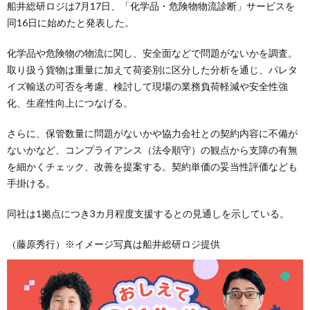
船井総研ロジは7月17日、「化学品・危険物物流診断」サービスを
同16日に始めたと発表した。
化学品や危険物の物流に関し、安全面などで問題がないかを調査。
取り扱う貨物は重量に加えて荷姿別に区分した分析を通じ、パレタ
イズ輸送の可否を考慮、検討して現場の業務負荷軽減や安全性強
化、生産性向上につなげる。
さらに、保管数量に問題がないかや協力会社との契約内容に不備が
ないかなど、コンプライアンス（法令順守）の観点から支障の有無
を細かくチェック、改善を提案する。契約単価の妥当性評価なども
手掛ける。
同社は1拠点につき3カ月程度支援するとの見通しを示している。
（藤原秀行）※イメージ写真は船井総研ロジ提供