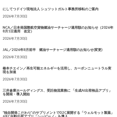
にしてつドイツ現地法人 シュツットガルト事務所移転のご案内
2026年7月30日
NCA／日本発国際航空貨物燃油サーチャージ適用額のお知らせ（2026年
8月1日適用 改定）
2026年7月30日
JAL／2026年8月前半 燃油サーチャージ適用額のお知らせ(変更)
2026年7月30日
椿本チエイン／再生可能エネルギーを活用し、カーボンニュートラル実
現を加速
2026年7月30日
三井倉庫ホールディングス、受託物流業務に 「生成AI出荷検品アプリ」
を開発・導入開始
2026年7月30日
“独自開発こだわり”のサプリメントでD2C展開する「ウェルモット製薬」
がEC自動出荷アプリ「シッピーノ」を導入