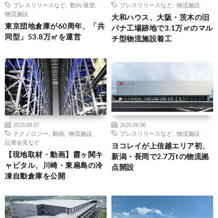
プレスリリースなど
,
動向/展望
,
プレスリリースなど
,
物流施設
物流施設
大和ハウス、大阪・茨木の旧
東京団地倉庫が60周年、「共
パナ工場跡地で3.1万㎡のマル
同型」53.8万㎡を運営
チ型物流施設着工
2026.08.07
2026.08.06
テクノロジー
,
動画
,
物流施設
,
プレスリリースなど
,
物流施設
記者会見など
ヨコレイが上信越エリア初、
【現地取材・動画】霞ヶ関キ
新潟・長岡で2.7万tの物流拠
ャピタル、川崎・東扇島の冷
点開設
凍自動倉庫を公開