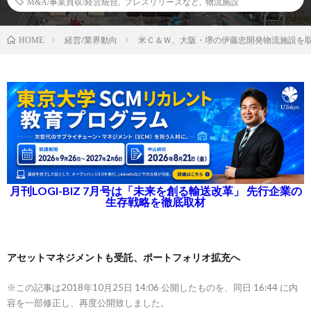
M&A/事業買収/経営統合
,
プレスリリースなど
,
物流施設
経営/業界動向
米Ｃ＆Ｗ、大阪・堺の伊藤忠開発物流施設を
HOME
月刊LOGI-BIZ 7月号は「未来を創る輸送改革」 先行企業の
生存戦略を徹底取材
アセットマネジメントも受託、ポートフォリオ拡充へ
※この記事は2018年10月25日 14:06 公開したものを、同日 16:44 に内
容を一部修正し、再度公開致しました。