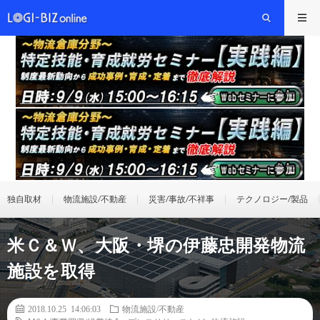
独自取材
物流施設/不動産
災害/事故/不祥事
テクノロジー/製品
米Ｃ＆Ｗ、大阪・堺の伊藤忠開発物流
施設を取得
2018.10.25 14:06:03
物流施設/不動産