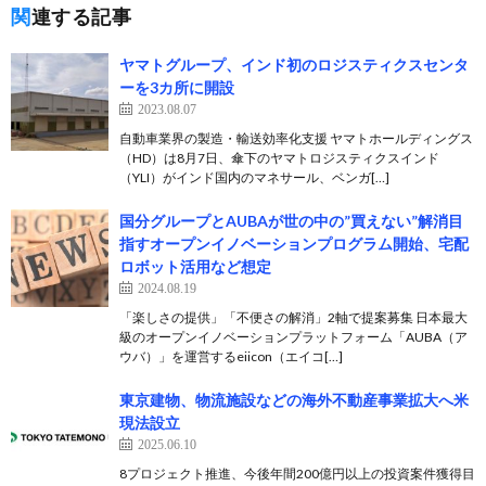
関連する記事
ヤマトグループ、インド初のロジスティクスセンタ
ーを3カ所に開設
2023.08.07
自動車業界の製造・輸送効率化支援 ヤマトホールディングス
（HD）は8月7日、傘下のヤマトロジスティクスインド
（YLI）がインド国内のマネサール、ベンガ[…]
国分グループとAUBAが世の中の”買えない”解消目
指すオープンイノベーションプログラム開始、宅配
ロボット活用など想定
2024.08.19
「楽しさの提供」「不便さの解消」2軸で提案募集 日本最大
級のオープンイノベーションプラットフォーム「AUBA（ア
ウバ）」を運営するeiicon（エイコ[…]
東京建物、物流施設などの海外不動産事業拡大へ米
現法設立
2025.06.10
8プロジェクト推進、今後年間200億円以上の投資案件獲得目