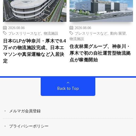
2026.08.06
2026.08.06
プレスリリースなど
,
物流施設
プレスリリースなど
,
動向/展望
,
物流施設
日本GLPが神奈川・厚木で8.4
住友林業グループ、神奈川・
万㎡の物流施設完成、日本エ
厚木で初の自社運営型物流拠
マソンや真栄運輸など入居決
点が稼働開始
定
Back to Top
メルマガ会員登録
プライバシーポリシー