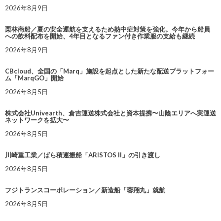
2026年8月9日
栗林商船／夏の安全運航を支えるため熱中症対策を強化。今年から船員
への飲料配布を開始、4年目となるファン付き作業服の支給も継続
2026年8月9日
CBcloud、全国の「Marq」施設を起点とした新たな配送プラットフォー
ム「MarqGO」開始
2026年8月5日
株式会社Univearth、倉吉運送株式会社と資本提携〜山陰エリアへ実運送
ネットワークを拡大〜
2026年8月5日
川崎重工業／ばら積運搬船「ARISTOS II」の引き渡し
2026年8月5日
フジトランスコーポレーション／新造船「蓉翔丸」就航
2026年8月5日