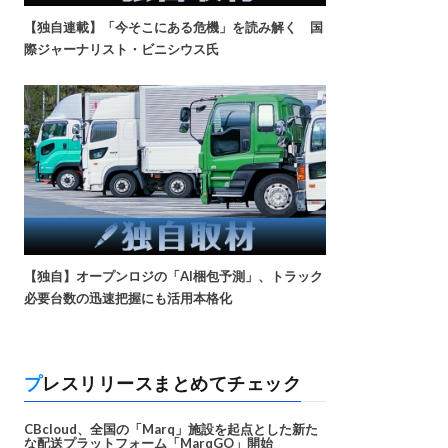
【独自連載】「今そこにある危機」を読み解く 国
際ジャーナリスト・ビニシウス氏
【独自】オープンロジの「AI梱包予測」、トラック
必要台数の迅速把握にも活用本格化
プレスリリースまとめてチェック
CBcloud、全国の「Marq」施設を起点とした新た
な配送プラットフォーム「MarqGO」開始