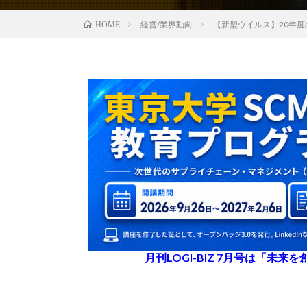
経営/業界動向
【新型ウイルス】20年
HOME
月刊LOGI-BIZ 7月号は「未