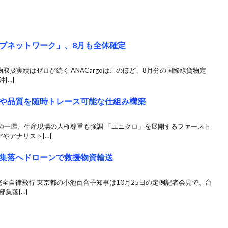
ブネットワーク」、8月も全休確定
物取扱実績はゼロが続く ANACargoはこのほど、8月分の国際線貨物定
[…]
や品質を随時トレース可能な仕組み構築
の一環、生産現場の人権尊重も強調 「ユニクロ」を展開するファースト
やアナリスト[…]
集落へドローンで救援物資輸送
完全自律飛行 東京都の小池百合子知事は10月25日の定例記者会見で、台
集落[…]