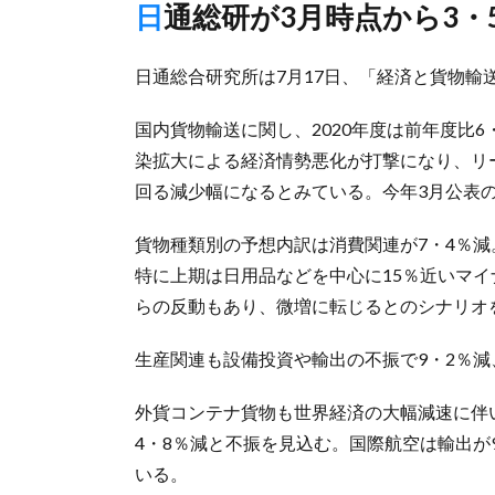
日通総研が3月時点から3
日通総合研究所は7月17日、「経済と貨物輸
国内貨物輸送に関し、2020年度は前年度比
染拡大による経済情勢悪化が打撃になり、リー
回る減少幅になるとみている。今年3月公表
貨物種類別の予想内訳は消費関連が7・4％
特に上期は日用品などを中心に15％近いマ
らの反動もあり、微増に転じるとのシナリオ
生産関連も設備投資や輸出の不振で9・2％減
外貨コンテナ貨物も世界経済の大幅減速に伴
4・8％減と不振を見込む。国際航空は輸出が
いる。