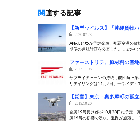
関連する記事
【新型ウイルス】「沖縄貨物ハ
2020.07.23
ANACargoが予定発表、那覇空港の貨
期便の運航計画を公表した。 この中で沖
ファーストリテ、原材料の産地
2023.11.08
サプライチェーンの持続可能性向上策
リテイリングは11月7日、一部メディア
【災害】東京・奥多摩町の孤立
2019.10.26
台風19号受け都が10月28日に予定、
風19号の影響で浸水、道路が崩落し一部