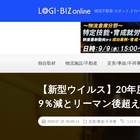
物流不動産,ロボット,ドロ
独自取材
物流施設/不動産
災害/事故/不祥
【新型ウイルス】20年
9％減とリーマン後超
2020.07.20 06:00:14
災害/事故/不祥事
コロナ