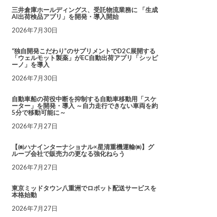
三井倉庫ホールディングス、受託物流業務に 「生成
AI出荷検品アプリ」を開発・導入開始
2026年7月30日
“独自開発こだわり”のサプリメントでD2C展開する
「ウェルモット製薬」がEC自動出荷アプリ「シッピ
ーノ」を導入
2026年7月30日
自動車船の荷役中断を抑制する自動車移動用「スケ
ーター」を開発・導入 ～自力走行できない車両を約
5分で移動可能に～
2026年7月27日
【㈱ハナインターナショナル×星清重機運輸㈱】グ
ループ会社で販売力の更なる強化ねらう
2026年7月27日
東京ミッドタウン八重洲でロボット配送サービスを
本格始動
2026年7月27日