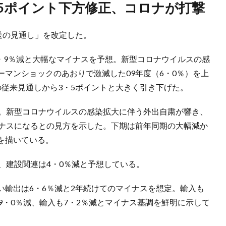
・5ポイント下方修正、コロナが打撃
送の見通し」を改定した。
6・9％減と大幅なマイナスを予想。新型コロナウイルスの感
マンショックのあおりで激減した09年度（6・0％）を上
の従来見通しから3・5ポイントと大きく引き下げた。
減。新型コロナウイルスの感染拡大に伴う外出自粛が響き、
イナスになるとの見方を示した。下期は前年同期の大幅減か
を描いている。
、建設関連は4・0％減と予想している。
い輸出は6・6％減と2年続けてのマイナスを想定。輸入も
9・0％減、輸入も7・2％減とマイナス基調を鮮明に示して