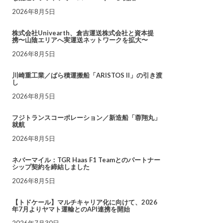
2026年8月5日
株式会社Univearth、倉吉運送株式会社と資本提
携〜山陰エリアへ実運送ネットワークを拡大〜
2026年8月5日
川崎重工業／ばら積運搬船「ARISTOS II」の引き渡
し
2026年8月5日
フジトランスコーポレーション／新造船「蓉翔丸」
就航
2026年8月5日
ネバーマイル：TGR Haas F1 Teamとのパートナー
シップ契約を締結しました
2026年8月5日
【トドケール】マルチキャリア化に向けて、2026
年7月よりヤマト運輸とのAPI連携を開始
2026年7月30日