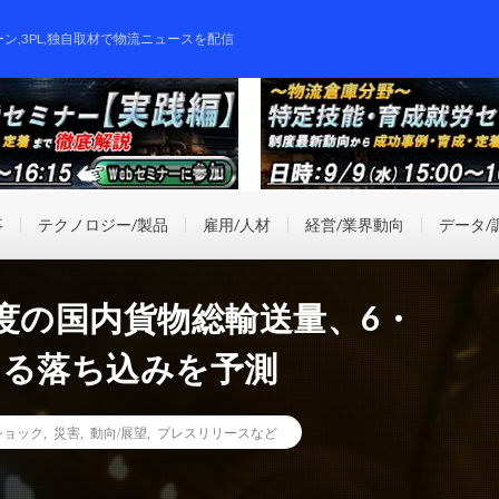
ーン,3PL,独自取材で物流ニュースを配信
事
テクノロジー/製品
雇用/人材
経営/業界動向
データ/
度の国内貨物総輸送量、6・
える落ち込みを予測
ショック
,
災害
,
動向/展望
,
プレスリリースなど