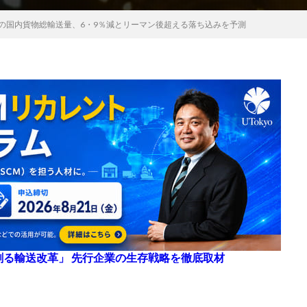
度の国内貨物総輸送量、6・9％減とリーマン後超える落ち込みを予測
来を創る輸送改革」 先行企業の生存戦略を徹底取材