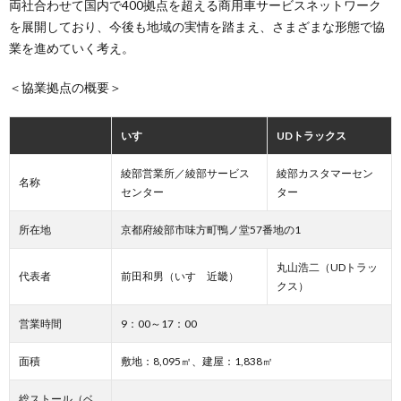
両社合わせて国内で400拠点を超える商用車サービスネットワーク
を展開しており、今後も地域の実情を踏まえ、さまざまな形態で協
業を進めていく考え。
＜協業拠点の概要＞
いすゞ
UDトラックス
綾部営業所／綾部サービス
綾部カスタマーセン
名称
センター
ター
所在地
京都府綾部市味方町鴨ノ堂57番地の1
丸山浩二（UDトラッ
代表者
前田和男（いすゞ近畿）
クス）
営業時間
9：00～17：00
面積
敷地：8,095㎡、建屋：1,838㎡
総ストール（ベ