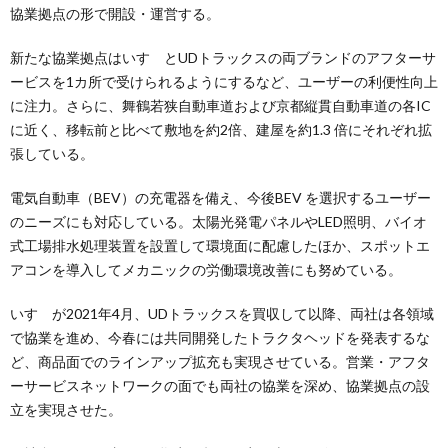
協業拠点の形で開設・運営する。
新たな協業拠点はいすゞとUDトラックスの両ブランドのアフターサ
ービスを1カ所で受けられるようにするなど、ユーザーの利便性向上
に注力。さらに、舞鶴若狭自動車道および京都縦貫自動車道の各IC
に近く、移転前と比べて敷地を約2倍、建屋を約1.3 倍にそれぞれ拡
張している。
電気自動車（BEV）の充電器を備え、今後BEV を選択するユーザー
のニーズにも対応している。太陽光発電パネルやLED照明、バイオ
式工場排水処理装置を設置して環境面に配慮したほか、スポットエ
アコンを導入してメカニックの労働環境改善にも努めている。
いすゞが2021年4月、UDトラックスを買収して以降、両社は各領域
で協業を進め、今春には共同開発したトラクタヘッドを発表するな
ど、商品面でのラインアップ拡充も実現させている。営業・アフタ
ーサービスネットワークの面でも両社の協業を深め、協業拠点の設
立を実現させた。