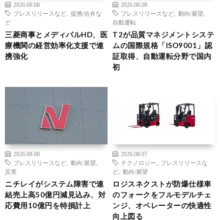
2026.08.08
2026.08.08
プレスリリースなど
,
提携/合弁な
プレスリリースなど
,
動向/展望
,
ど
自動運転
三菱商事とメディパルHD、医
T2が品質マネジメントシステ
療機関の経営効率化支援で連
ムの国際規格「ISO9001」認
携強化
証取得、自動運転分野で国内
初
2026.08.08
2026.08.07
プレスリリースなど
,
動向/展望
,
テクノロジー
,
プレスリリースな
災害
ど
,
動向/展望
ニチレイがシステム障害で連
ロジスネクストが防爆仕様車
結売上高50億円減見込み、対
のフォークをフルモデルチェ
応費用10億円を特損計上
ンジ、オペレーターの快適性
向上図る