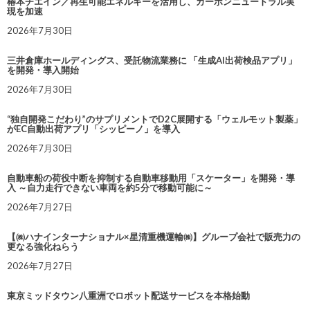
椿本チエイン／再生可能エネルギーを活用し、カーボンニュートラル実
現を加速
2026年7月30日
三井倉庫ホールディングス、受託物流業務に 「生成AI出荷検品アプリ」
を開発・導入開始
2026年7月30日
“独自開発こだわり”のサプリメントでD2C展開する「ウェルモット製薬」
がEC自動出荷アプリ「シッピーノ」を導入
2026年7月30日
自動車船の荷役中断を抑制する自動車移動用「スケーター」を開発・導
入 ～自力走行できない車両を約5分で移動可能に～
2026年7月27日
【㈱ハナインターナショナル×星清重機運輸㈱】グループ会社で販売力の
更なる強化ねらう
2026年7月27日
東京ミッドタウン八重洲でロボット配送サービスを本格始動