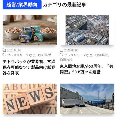
経営/業界動向
カテゴリの最新記事
2026.08.08
2026.08.08
プレスリリースなど
,
動向/展望
プレスリリースなど
,
動向/展望
,
物流施設
テトラパックが業界初、常温
東京団地倉庫が60周年、「共
保存可能なツナ製品向け紙容
同型」53.8万㎡を運営
器を発表