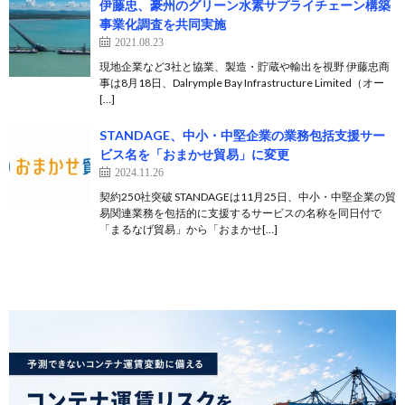
伊藤忠、豪州のグリーン水素サプライチェーン構築
事業化調査を共同実施
2021.08.23
現地企業など3社と協業、製造・貯蔵や輸出を視野 伊藤忠商
事は8月18日、Dalrymple Bay Infrastructure Limited（オー
[…]
STANDAGE、中小・中堅企業の業務包括支援サー
ビス名を「おまかせ貿易」に変更
2024.11.26
契約250社突破 STANDAGEは11月25日、中小・中堅企業の貿
易関連業務を包括的に支援するサービスの名称を同日付で
「まるなげ貿易」から「おまかせ[…]