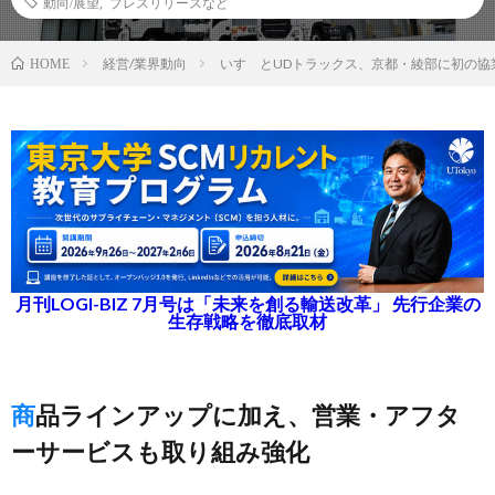
動向/展望
,
プレスリリースなど
経営/業界動向
いすゞとUDトラックス、京都・綾部に初の協
HOME
月刊LOGI-BIZ 7月号は「未来を創る輸送改革」 先行企業の
生存戦略を徹底取材
商品ラインアップに加え、営業・アフタ
ーサービスも取り組み強化