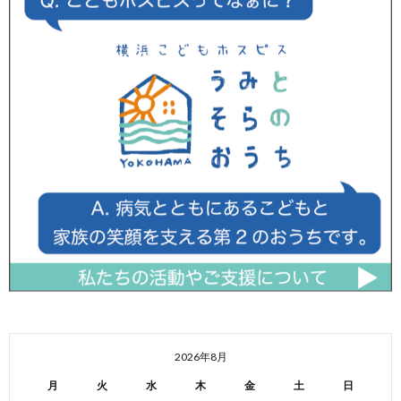
2026年8月
月
火
水
木
金
土
日