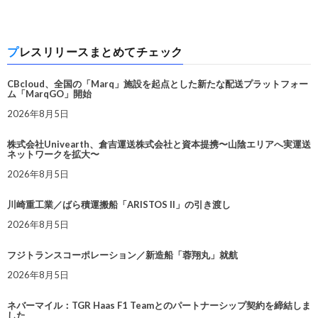
プレスリリースまとめてチェック
CBcloud、全国の「Marq」施設を起点とした新たな配送プラットフォー
ム「MarqGO」開始
2026年8月5日
株式会社Univearth、倉吉運送株式会社と資本提携〜山陰エリアへ実運送
ネットワークを拡大〜
2026年8月5日
川崎重工業／ばら積運搬船「ARISTOS II」の引き渡し
2026年8月5日
フジトランスコーポレーション／新造船「蓉翔丸」就航
2026年8月5日
ネバーマイル：TGR Haas F1 Teamとのパートナーシップ契約を締結しま
した