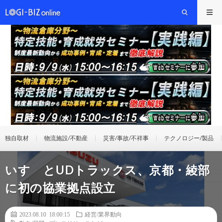
独自取材
物流施設/不動産
災害/事故/不祥事
テクノロジー/製品
いすゞとUDトラックス、京都・綾部
に初の協業拠点設立
2023.08.10 18:00:15
経営/業界動向