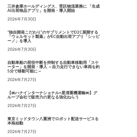
三井倉庫ホールディングス、受託物流業務に 「生成
AI出荷検品アプリ」を開発・導入開始
2026年7月30日
“独自開発こだわり”のサプリメントでD2C展開する
「ウェルモット製薬」がEC自動出荷アプリ「シッピ
ーノ」を導入
2026年7月30日
自動車船の荷役中断を抑制する自動車移動用「スケ
ーター」を開発・導入 ～自力走行できない車両を約
5分で移動可能に～
2026年7月27日
【㈱ハナインターナショナル×星清重機運輸㈱】グ
ループ会社で販売力の更なる強化ねらう
2026年7月27日
東京ミッドタウン八重洲でロボット配送サービスを
本格始動
2026年7月27日