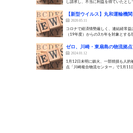
し請求し、不当に利益を得ていたとして
【新型ウイルス】丸和運輸機関
2020.05.11
コロナで経済情勢厳しく、連結経常益は1
（19年度）からの3カ年を対象とする現
ゼロ、川崎・東扇島の物流拠点
2024.01.12
1月12日未明に鎮火、一部焼損も人的
点「川崎複合物流センター」で1月11日