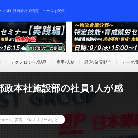
ーン,3PL,独自取材で物流ニュースを配信
事
テクノロジー/製品
雇用/人材
経営/業界動向
データ/
郵政本社施設部の社員1人が感
ショック
,
災害
,
プレスリリースなど