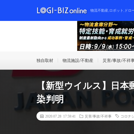
物流不動産,ロボット,ドロ
独自取材
物流施設/不動産
災害/事故/不祥
【新型ウイルス】日本
染判明
2020.07.28 17:59:41
災害/事故/不祥事
コロナ