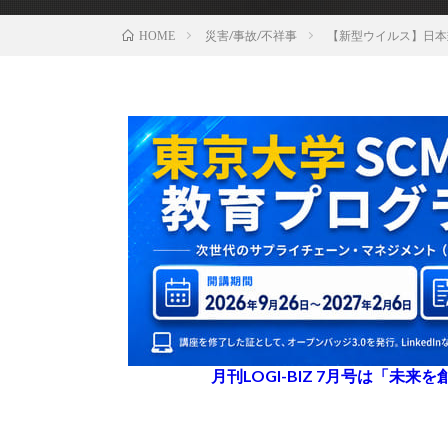
災害/事故/不祥事
【新型ウイルス】日本
HOME
月刊LOGI-BIZ 7月号は「未