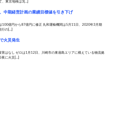
、東京地検は3[…]
、中期経営計画の業績目標値を引き下げ
00億円から87億円に修正 丸和運輸機関は5月11日、2020年3月期
行の[…]
で火災発生
被害はなし ゼロは1月12日、川崎市の東扇島エリアに構えている物流拠
夜に火災[…]