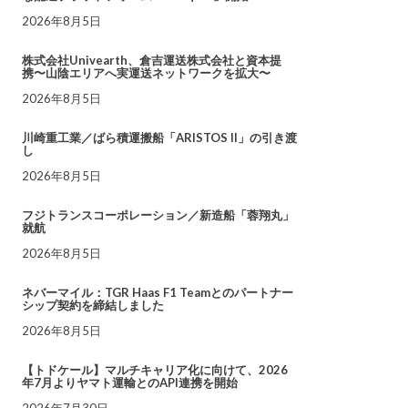
2026年8月5日
株式会社Univearth、倉吉運送株式会社と資本提
携〜山陰エリアへ実運送ネットワークを拡大〜
2026年8月5日
川崎重工業／ばら積運搬船「ARISTOS II」の引き渡
し
2026年8月5日
フジトランスコーポレーション／新造船「蓉翔丸」
就航
2026年8月5日
ネバーマイル：TGR Haas F1 Teamとのパートナー
シップ契約を締結しました
2026年8月5日
【トドケール】マルチキャリア化に向けて、2026
年7月よりヤマト運輸とのAPI連携を開始
2026年7月30日