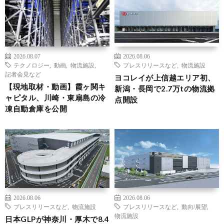
2026.08.07
2026.08.06
テクノロジー
,
動画
,
物流施設
,
プレスリリースなど
,
物流施設
記者会見など
ヨコレイが上信越エリア初、
【現地取材・動画】霞ヶ関キ
新潟・長岡で2.7万tの物流拠
ャピタル、川崎・東扇島の冷
点開設
凍自動倉庫を公開
2026.08.06
2026.08.06
プレスリリースなど
,
物流施設
プレスリリースなど
,
動向/展望
,
物流施設
日本GLPが神奈川・厚木で8.4