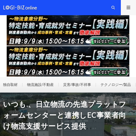
独自取材
物流施設/不動産
災害/事故/不祥事
テクノロジー/製品
いつも.、日立物流の先進プラットフ
ォームセンターと連携しEC事業者向
け物流支援サービス提供