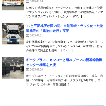
2019.08.14
ロボット活用の現況やリーダーとして行動する指針など学習
アマゾンジャパンは8月8日、佐賀県鳥栖市の物流拠点「アマ
ゾン鳥栖フルフィルメントセンター（FC[…]
T2と三菱地所が国内初、自動運転トラック使った物
流施設の「建物内走行」実証
2025.08.21
次世代基幹案件への実装目指す T2と三菱地所は8月21日、T2
が2027年の開始を目指している「レベル4」自動運転（特定
の条件下で完全自動運転）トラッ[…]
ギークプラス、センコーと組みプーマの新基幹物流
センター構築を支援
2025.08.29
オープンSCMソリューションと自動棚搬送ロボット導入、店
舗・EC在庫を一元管理可能に ギークプラスは8月29日、プー
マ ジャパンのBtoB（店舗/量販[…]