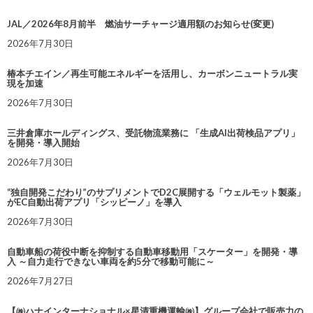
JAL／2026年8月前半 燃油サーチャージ適用額のお知らせ(変更)
2026年7月30日
椿本チエイン／再生可能エネルギーを活用し、カーボンニュートラル実
現を加速
2026年7月30日
三井倉庫ホールディングス、受託物流業務に 「生成AI出荷検品アプリ」
を開発・導入開始
2026年7月30日
“独自開発こだわり”のサプリメントでD2C展開する「ウェルモット製薬」
がEC自動出荷アプリ「シッピーノ」を導入
2026年7月30日
自動車船の荷役中断を抑制する自動車移動用「スケーター」を開発・導
入 ～自力走行できない車両を約5分で移動可能に～
2026年7月27日
【㈱ハナインターナショナル×星清重機運輸㈱】グループ会社で販売力の