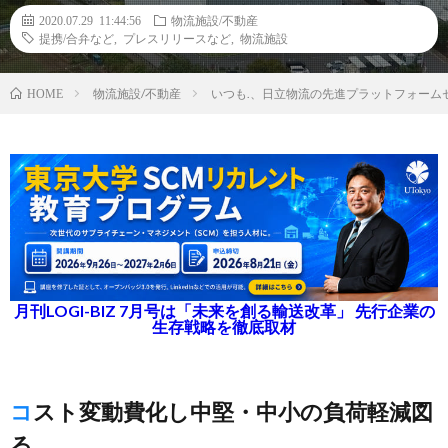
2020.07.29 11:44:56
物流施設/不動産
提携/合弁など
,
プレスリリースなど
,
物流施設
物流施設/不動産
いつも.、日立物流の先進プラットフォーム
HOME
月刊LOGI-BIZ 7月号は「未来を創る輸送改革」 先行企業の
生存戦略を徹底取材
コスト変動費化し中堅・中小の負荷軽減図
る