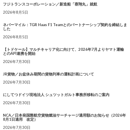
フジトランスコーポレーション／新造船「蓉翔丸」就航
2026年8月5日
ネバーマイル：TGR Haas F1 Teamとのパートナーシップ契約を締結しま
した
2026年8月5日
【トドケール】マルチキャリア化に向けて、2026年7月よりヤマト運輸
とのAPI連携を開始
2026年7月30日
JR貨物／お盆休み期間の貨物列車の運転計画について
2026年7月30日
にしてつドイツ現地法人 シュツットガルト事務所移転のご案内
2026年7月30日
NCA／日本発国際航空貨物燃油サーチャージ適用額のお知らせ（2026年
8月1日適用 改定）
2026年7月30日