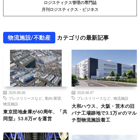
ロジスティクス管理の専門誌
月刊ロジスティクス・ビジネス
物流施設/不動産
カテゴリの最新記事
2026.08.08
2026.08.07
プレスリリースなど
,
動向/展望
,
プレスリリースなど
,
物流施設
物流施設
大和ハウス、大阪・茨木の旧
東京団地倉庫が60周年、「共
パナ工場跡地で3.1万㎡のマル
同型」53.8万㎡を運営
チ型物流施設着工