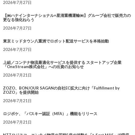
2026年7月27日
【㈱ハナインターナショナル×星清重機運輸㈱】グループ会社で販売力の
更なる強化ねらう
2026年7月27日
東京ミッドタウン八重洲でロボット配送サービスを本格始動
2026年7月27日
上組／コンテナ物流最適化サービスを提供する スタートアップ企業
「OneStream株式会社」への出資のお知らせ
2026年7月21日
ZOZO、BONJOUR SAGANの自社EC拡大に向け「Fulfillment by
ZOZO」を提供開始
2026年7月21日
ロジポケ、「パスキー認証（MFA）」機能をリリース
2026年7月21日
NTTロジスコ、エンタメ物流の平時5倍の波動を「t-Sort MAS」で吸収