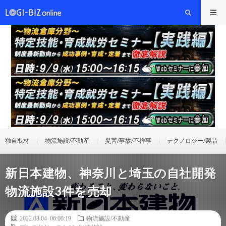
独自取材
物流施設/不動産
災害/事故/不祥事
テクノロジー/製品
新日本建物、神奈川と埼玉の自社開発
物流施設3件を売却
2022.03.04 06:00:19
物流施設/不動産