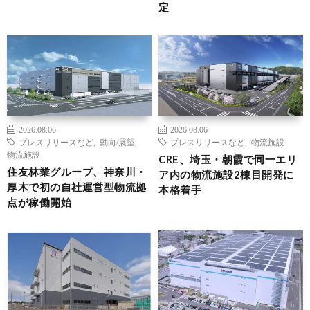
定
2026.08.06
2026.08.06
プレスリリースなど
,
動向/展望
,
プレスリリースなど
,
物流施設
物流施設
CRE、埼玉・朝霞で同一エリ
住友林業グループ、神奈川・
ア内の物流施設2棟目開発に
厚木で初の自社運営型物流拠
本格着手
点が稼働開始