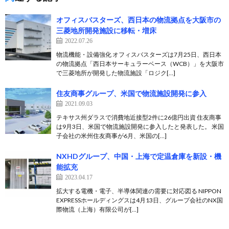
オフィスバスターズ、西日本の物流拠点を大阪市の
三菱地所開発施設に移転・増床
2022.07.26
物流機能・設備強化 オフィスバスターズは7月25日、西日本
の物流拠点「西日本サーキュラーベース（WCB）」を大阪市
で三菱地所が開発した物流施設「ロジク[…]
住友商事グループ、米国で物流施設開発に参入
2021.09.03
テキサス州ダラスで消費地近接型2件に26億円出資 住友商事
は9月3日、米国で物流施設開発に参入したと発表した。 米国
子会社の米州住友商事が6月、米国の[…]
NXHDグループ、中国・上海で定温倉庫を新設・機
能拡充
2023.04.17
拡大する電機・電子、半導体関連の需要に対応図る NIPPON
EXPRESSホールディングスは4月13日、グループ会社のNX国
際物流（上海）有限公司が[…]