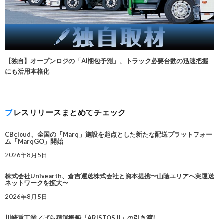
【独自】オープンロジの「AI梱包予測」、トラック必要台数の迅速把握
にも活用本格化
プレスリリースまとめてチェック
CBcloud、全国の「Marq」施設を起点とした新たな配送プラットフォー
ム「MarqGO」開始
2026年8月5日
株式会社Univearth、倉吉運送株式会社と資本提携〜山陰エリアへ実運送
ネットワークを拡大〜
2026年8月5日
川崎重工業／ばら積運搬船「ARISTOS II」の引き渡し