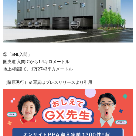
③「SNL入間」
圏央道 入間ICから1.4キロメートル
地上4階建て、1万2743平方メートル
（藤原秀行）※写真はプレスリリースより引用