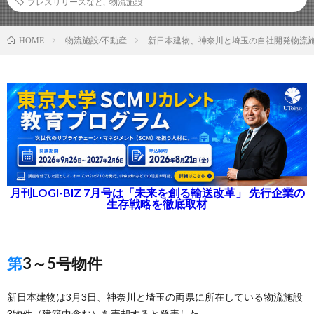
プレスリリースなど
,
物流施設
物流施設/不動産
新日本建物、神奈川と埼玉の自社開発物流施
HOME
月刊LOGI-BIZ 7月号は「未来を創る輸送改革」 先行企業の
生存戦略を徹底取材
第3～5号物件
新日本建物は3月3日、神奈川と埼玉の両県に所在している物流施設
3物件（建築中含む）を売却すると発表した。