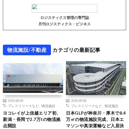
ロジスティクス管理の専門誌
月刊ロジスティクス・ビジネス
物流施設/不動産
カテゴリの最新記事
2026.08.06
2026.08.06
プレスリリースなど
,
物流施設
プレスリリースなど
,
物流施設
ヨコレイが上信越エリア初、
日本GLPが神奈川・厚木で8.4
新潟・長岡で2.7万tの物流拠
万㎡の物流施設完成、日本エ
点開設
マソンや真栄運輸など入居決