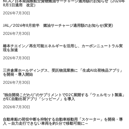
NCA／日本発国際航空貨物燃油サーチャージ適用額のお知らせ（2026年
8月1日適用 改定）
2026年7月30日
JAL／2026年8月前半 燃油サーチャージ適用額のお知らせ(変更)
2026年7月30日
椿本チエイン／再生可能エネルギーを活用し、カーボンニュートラル実
現を加速
2026年7月30日
三井倉庫ホールディングス、受託物流業務に 「生成AI出荷検品アプリ」
を開発・導入開始
2026年7月30日
“独自開発こだわり”のサプリメントでD2C展開する「ウェルモット製薬」
がEC自動出荷アプリ「シッピーノ」を導入
2026年7月30日
自動車船の荷役中断を抑制する自動車移動用「スケーター」を開発・導
入 ～自力走行できない車両を約5分で移動可能に～