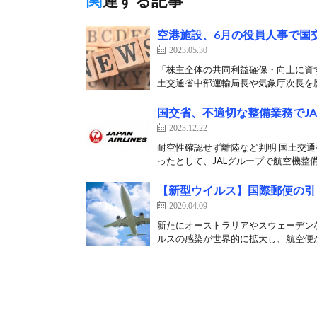
関連する記事
空港施設、6月の役員人事で国
2023.05.30
「株主全体の共同利益確保・向上に資す
土交通省中部運輸局長や気象庁次長を歴
国交省、不適切な整備業務でJ
2023.12.22
耐空性確認せず離陸など判明 国土交通
ったとして、JALグループで航空機整備
【新型ウイルス】国際郵便の引き
2020.04.09
新たにオーストラリアやスウェーデンな
ルスの感染が世界的に拡大し、航空便が