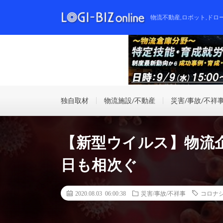
物流不動産,ロボット,ドロ
独自取材
物流施設/不動産
災害/事故/不祥
【新型ウイルス】物流企
日も相次ぐ
2020.08.03 06:00:38
災害/事故/不祥事
コロナ