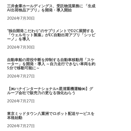
三井倉庫ホールディングス、受託物流業務に 「生成
AI出荷検品アプリ」を開発・導入開始
2026年7月30日
“独自開発こだわり”のサプリメントでD2C展開する
「ウェルモット製薬」がEC自動出荷アプリ「シッピ
ーノ」を導入
2026年7月30日
自動車船の荷役中断を抑制する自動車移動用「スケ
ーター」を開発・導入 ～自力走行できない車両を約
5分で移動可能に～
2026年7月27日
【㈱ハナインターナショナル×星清重機運輸㈱】グ
ループ会社で販売力の更なる強化ねらう
2026年7月27日
東京ミッドタウン八重洲でロボット配送サービスを
本格始動
2026年7月27日