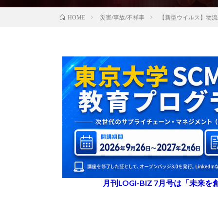
災害/事故/不祥事
【新型ウイルス】物流
HOME
月刊LOGI-BIZ 7月号は「未