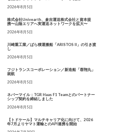
2026年8月5日
株式会社Univearth、倉吉運送株式会社と資本提
携〜山陰エリアへ実運送ネットワークを拡大〜
2026年8月5日
川崎重工業／ばら積運搬船「ARISTOS II」の引き渡
し
2026年8月5日
フジトランスコーポレーション／新造船「蓉翔丸」
就航
2026年8月5日
ネバーマイル：TGR Haas F1 Teamとのパートナー
シップ契約を締結しました
2026年8月5日
【トドケール】マルチキャリア化に向けて、2026
年7月よりヤマト運輸とのAPI連携を開始
2026年7月30日