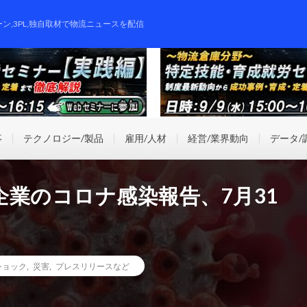
ーン,3PL,独自取材で物流ニュースを配信
事
テクノロジー/製品
雇用/人材
経営/業界動向
データ/
業のコロナ感染報告、7月31
ショック
,
災害
,
プレスリリースなど