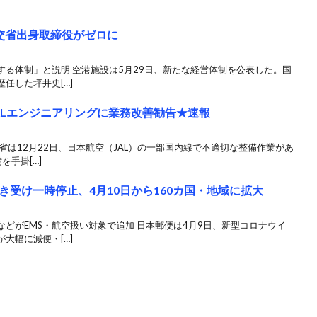
交省出身取締役がゼロに
る体制」と説明 空港施設は5月29日、新たな経営体制を公表した。国
任した坪井史[…]
ALエンジニアリングに業務改善勧告★速報
省は12月22日、日本航空（JAL）の一部国内線で不適切な整備作業があ
を手掛[…]
受け一時停止、4月10日から160カ国・地域に拡大
どがEMS・航空扱い対象で追加 日本郵便は4月9日、新型コロナウイ
大幅に減便・[…]