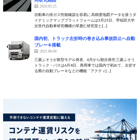
2026.03.25
自動車の排ガス性能確認を容易に 高精度地図データを扱うダ
イナミックマッププラットフォームは3月25日、早稲田大学
次世代自動車研究機構の草鹿仁研究室と[…]
国内初、トラック左折時の巻き込み事故防止へ自動
ブレーキ搭載
2021.06.04
三菱ふそうが新型モデル発表、6月から順次発売 三菱ふそう
トラック・バスは6月4日、商用車では国内で初めて、左折す
る際の自動ブレーキなどの機能「アクティ[…]