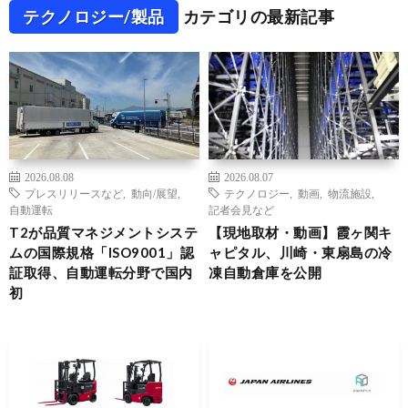
テクノロジー/製品
カテゴリの最新記事
2026.08.08
2026.08.07
プレスリリースなど
,
動向/展望
,
テクノロジー
,
動画
,
物流施設
,
自動運転
記者会見など
T2が品質マネジメントシステ
【現地取材・動画】霞ヶ関キ
ムの国際規格「ISO9001」認
ャピタル、川崎・東扇島の冷
証取得、自動運転分野で国内
凍自動倉庫を公開
初