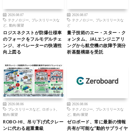
2026.08.07
2026.08.07
テクノロジー
,
プレスリリースな
テクノロジー
,
プレスリリースな
ど
,
動向/展望
ど
ロジスネクストが防爆仕様車
量子技術のエー・スター・ク
のフォークをフルモデルチェ
ォンタム、JALエンジニアリ
ンジ、オペレーターの快適性
ングから航空機の故障予測分
向上図る
析基盤構築を受託
2026.08.06
2026.08.06
プレスリリースなど
,
ロボット
,
テクノロジー
,
プレスリリースな
動向/展望
ど
,
動向/展望
ROBO-HI、吊り下げ式クレー
ゼロボード、常に最新の情報
ンに代わる超重量級
共有が可能な“動的サプライヤ