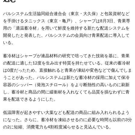
パルシステム生活協同組合連合会（東京・大久保）と包装資材など
を手掛けるタニックス（東京・亀戸）、シャープは8月3日、青果専
用の「適温蓄冷材」を用いて鮮度を維持する新たな配送システムを
開発したと発表した。パルシステムの会員向け青果配送に導入して
いる。
蓄冷材はシャープが液晶材料の研究で培ってきた技術を基に、青果
の配送に適した12度を生み出す特質を持たせている。従来の蓄冷材
は0度だったため、直接触れると青果が凍結や変色などで傷んでしま
うことがあった。パルシステムは新たな蓄冷材の採用に加えて保冷
容器のシッパー（発泡スチロール）をより断熱性の高いものに刷新
し、蓄冷材と商品の間に緩衝材を入れなくても品質を損なわずに青
果を配送できるようにした。
低温障害が起きやすい大葉なども配送の商品に組み入れられるよう
になった。さらに、蓄冷材を凍結させるのに必要な時間も以前の3分
の2に短縮、消費電力も4割程度減らせると見込んでいる。