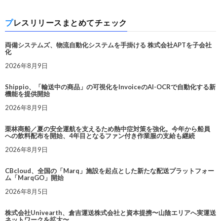
プレスリリースまとめてチェック
両備システムズ、物流自動化システムを手掛ける 株式会社APTを子会社
化
2026年8月9日
Shippio、「輸送中の商品」の可視化をInvoiceのAI-OCRで自動化する新
機能を提供開始
2026年8月9日
栗林商船／夏の安全運航を支えるため熱中症対策を強化。今年から船員
への飲料配布を開始、4年目となるファン付き作業服の支給も継続
2026年8月9日
CBcloud、全国の「Marq」施設を起点とした新たな配送プラットフォー
ム「MarqGO」開始
2026年8月5日
株式会社Univearth、倉吉運送株式会社と資本提携〜山陰エリアへ実運送
ネットワークを拡大〜