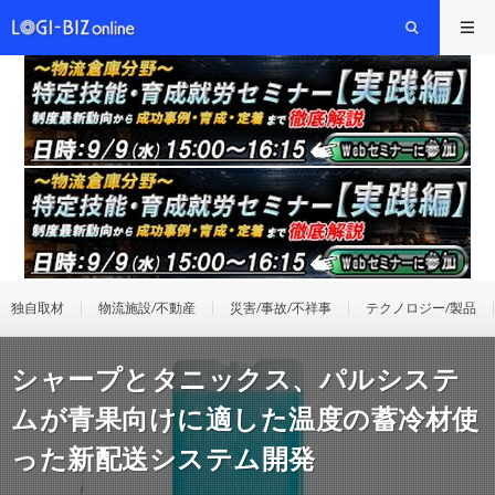
独自取材
物流施設/不動産
災害/事故/不祥事
テクノロジー/製品
シャープとタニックス、パルシステ
ムが青果向けに適した温度の蓄冷材使
った新配送システム開発