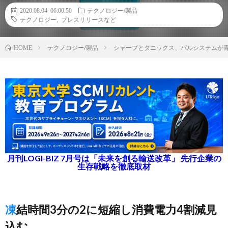
2020.08.04 06:00:50
テクノロジー/製品
テクノロジー
,
プレスリリースなど
テクノロジー/製品
シャープとタニックス、パルシステムが
HOME
月刊LOGI-BIZ 7月号は「未来を創る輸送改革」 先行企業の
生存戦略を徹底取材
凍結時間3分の2に短縮し消費電力4割減見
込む