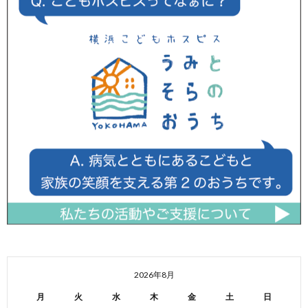
2026年8月
月
火
水
木
金
土
日