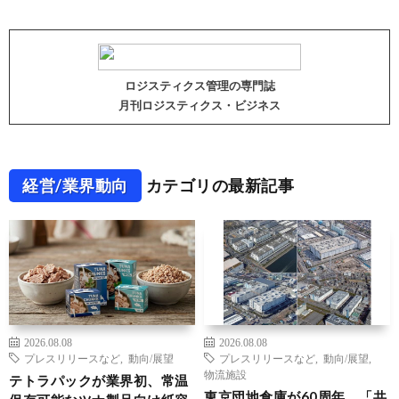
ロジスティクス管理の専門誌
月刊ロジスティクス・ビジネス
経営/業界動向
カテゴリの最新記事
2026.08.08
2026.08.08
プレスリリースなど
,
動向/展望
プレスリリースなど
,
動向/展望
,
物流施設
テトラパックが業界初、常温
東京団地倉庫が60周年、「共