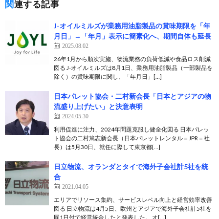
関連する記事
J-オイルミルズが業務用油脂製品の賞味期限を「年
月日」→「年月」表示に簡素化へ、期間自体も延長
2025.08.02
26年1月から順次実施、物流業務の負荷低減や食品ロス削減
図る J-オイルミルズは8月1日、業務用油脂製品（一部製品を
除く）の賞味期限に関し、「年月日」[…]
日本パレット協会・二村新会長「日本とアジアの物
流盛り上げたい」と決意表明
2024.05.30
利用促進に注力、2024年問題克服し健全化図る 日本パレッ
ト協会の二村篤志新会長（日本パレットレンタル＝JPR＝社
長）は5月30日、就任に際して東京都[…]
日立物流、オランダとタイで海外子会社計5社を統
合
2021.04.05
エリアでリソース集約、サービスレベル向上と経営効率改善
図る 日立物流は4月5日、欧州とアジアで海外子会社計5社を
同1日付で経営統合したと発表した。 オ[…]