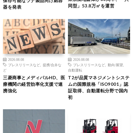
保存可能なツナ製品向け紙容
同型」53.8万㎡を運営
器を発表
2026.08.08
2026.08.08
プレスリリースなど
,
提携/合弁な
プレスリリースなど
,
動向/展望
,
ど
自動運転
三菱商事とメディパルHD、医
T2が品質マネジメントシステ
療機関の経営効率化支援で連
ムの国際規格「ISO9001」認
携強化
証取得、自動運転分野で国内
初