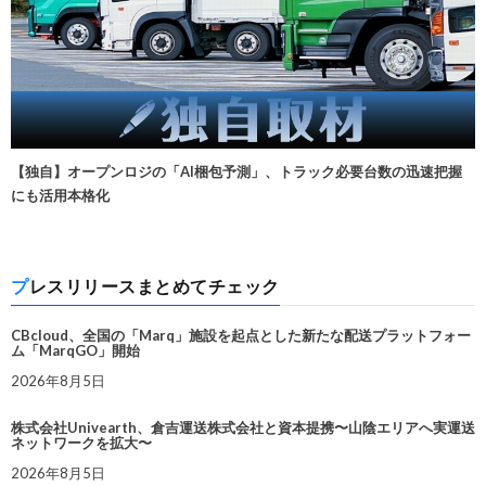
【独自】オープンロジの「AI梱包予測」、トラック必要台数の迅速把握
にも活用本格化
プレスリリースまとめてチェック
CBcloud、全国の「Marq」施設を起点とした新たな配送プラットフォー
ム「MarqGO」開始
2026年8月5日
株式会社Univearth、倉吉運送株式会社と資本提携〜山陰エリアへ実運送
ネットワークを拡大〜
2026年8月5日