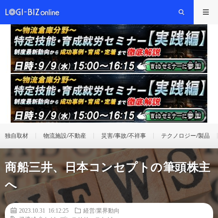
独自取材
物流施設/不動産
災害/事故/不祥事
テクノロジー/製品
商船三井、日本コンセプトの筆頭株主
へ
2023.10.31 16:12:25
経営/業界動向