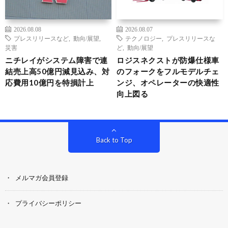
2026.08.08
2026.08.07
プレスリリースなど
,
動向/展望
,
テクノロジー
,
プレスリリースな
災害
ど
,
動向/展望
ニチレイがシステム障害で連
ロジスネクストが防爆仕様車
結売上高50億円減見込み、対
のフォークをフルモデルチェ
応費用10億円を特損計上
ンジ、オペレーターの快適性
向上図る
Back to Top
メルマガ会員登録
プライバシーポリシー