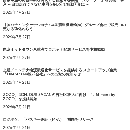
自動車船の荷役中断を抑制する自動車移動用「スケーター」を開発・導
入 ～自力走行できない車両を約5分で移動可能に～
2026年7月27日
【㈱ハナインターナショナル×星清重機運輸㈱】グループ会社で販売力の
更なる強化ねらう
2026年7月27日
東京ミッドタウン八重洲でロボット配送サービスを本格始動
2026年7月27日
上組／コンテナ物流最適化サービスを提供する スタートアップ企業
「OneStream株式会社」への出資のお知らせ
2026年7月21日
ZOZO、BONJOUR SAGANの自社EC拡大に向け「Fulfillment by
ZOZO」を提供開始
2026年7月21日
ロジポケ、「パスキー認証（MFA）」機能をリリース
2026年7月21日