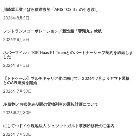
川崎重工業／ばら積運搬船「ARISTOS II」の引き渡し
2026年8月5日
フジトランスコーポレーション／新造船「蓉翔丸」就航
2026年8月5日
ネバーマイル：TGR Haas F1 Teamとのパートナーシップ契約を締結しま
した
2026年8月5日
【トドケール】マルチキャリア化に向けて、2026年7月よりヤマト運輸
とのAPI連携を開始
2026年7月30日
JR貨物／お盆休み期間の貨物列車の運転計画について
2026年7月30日
にしてつドイツ現地法人 シュツットガルト事務所移転のご案内
2026年7月30日