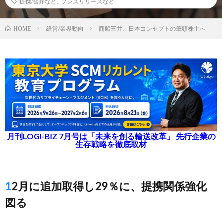
提携/合弁など
,
プレスリリースなど
経営/業界動向
商船三井、日本コンセプトの筆頭株主へ
HOME
月刊LOGI-BIZ 7月号は「未来を創る輸送改革」 先行企業の
生存戦略を徹底取材
12月に追加取得し29％に、提携関係強化
図る