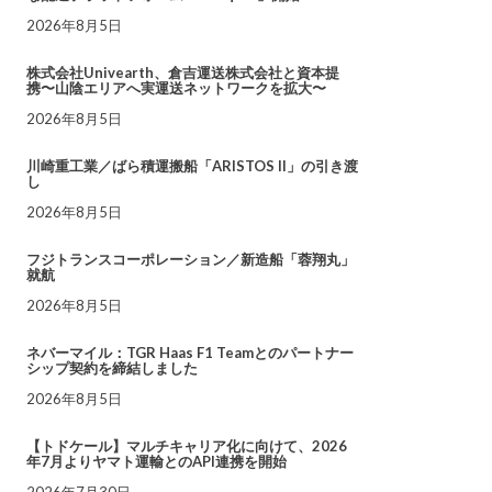
2026年8月5日
株式会社Univearth、倉吉運送株式会社と資本提
携〜山陰エリアへ実運送ネットワークを拡大〜
2026年8月5日
川崎重工業／ばら積運搬船「ARISTOS II」の引き渡
し
2026年8月5日
フジトランスコーポレーション／新造船「蓉翔丸」
就航
2026年8月5日
ネバーマイル：TGR Haas F1 Teamとのパートナー
シップ契約を締結しました
2026年8月5日
【トドケール】マルチキャリア化に向けて、2026
年7月よりヤマト運輸とのAPI連携を開始
2026年7月30日