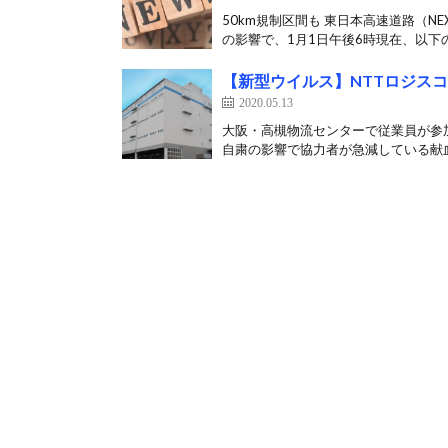
50km規制区間も 東日本高速道路（
の影響で、1月1日午後6時現在、以下の
【新型ウイルス】NTTロジス
2020.05.13
大阪・高槻物流センターで従業員が参加
自粛の影響で協力者が急減している献血