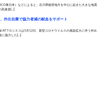
NEXCO東日本）などによると、石川県能登地方を中心に起きた大きな地震
高速道[…]
コ、外出自粛で協力者減の献血をサポート
 NTTロジスコは5月12日、新型コロナウイルスの感染拡大に伴う外出
に協力した[…]