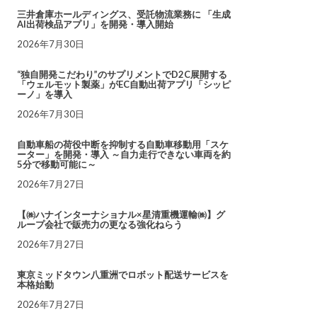
三井倉庫ホールディングス、受託物流業務に 「生成
AI出荷検品アプリ」を開発・導入開始
2026年7月30日
“独自開発こだわり”のサプリメントでD2C展開する
「ウェルモット製薬」がEC自動出荷アプリ「シッピ
ーノ」を導入
2026年7月30日
自動車船の荷役中断を抑制する自動車移動用「スケ
ーター」を開発・導入 ～自力走行できない車両を約
5分で移動可能に～
2026年7月27日
【㈱ハナインターナショナル×星清重機運輸㈱】グ
ループ会社で販売力の更なる強化ねらう
2026年7月27日
東京ミッドタウン八重洲でロボット配送サービスを
本格始動
2026年7月27日