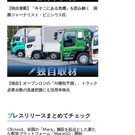
【独自連載】「今そこにある危機」を読み解く 国
際ジャーナリスト・ビニシウス氏
【独自】オープンロジの「AI梱包予測」、トラック
必要台数の迅速把握にも活用本格化
プレスリリースまとめてチェック
CBcloud、全国の「Marq」施設を起点とした新た
な配送プラットフォーム「MarqGO」開始