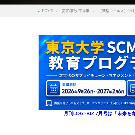
災害/事故/不祥事
【新型ウイルス】沖縄
HOME
月刊LOGI-BIZ 7月号は「未