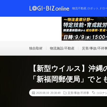
物流不動産,ロボット,ドロ
独自取材
物流施設/不動産
災害/事故/不祥
【新型ウイルス】沖縄
「新福岡郵便局」でと
2020.08.10 20:30:49
災害/事故/不祥事
コロナ