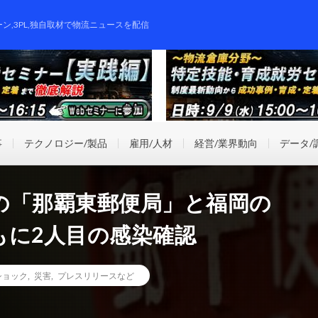
ーン,3PL,独自取材で物流ニュースを配信
事
テクノロジー/製品
雇用/人材
経営/業界動向
データ/
の「那覇東郵便局」と福岡の
もに2人目の感染確認
ショック
,
災害
,
プレスリリースなど