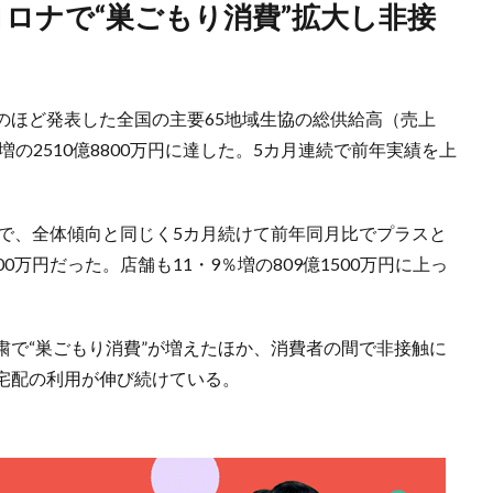
のほど発表した全国の主要65地域生協の総供給高（売上
増の2510億8800万円に達した。5カ月連続で前年実績を上
0万円で、全体傾向と同じく5カ月続けて前年同月比でプラスと
00万円だった。店舗も11・9％増の809億1500万円に上っ
粛で“巣ごもり消費”が増えたほか、消費者の間で非接触に
宅配の利用が伸び続けている。