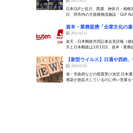
2022.10.27
日本GLPと佐川、西濃、神奈川・相模原
日、同市内の大規模物流施設「GLP ALF
資本・業務提携「企業文化の違
2021.03.12
楽天・日本郵政共同記者会見詳報（後編
天と日本郵政は3月12日、資本・業務提
【新型ウイルス】日通や西鉄、
2020.02.01
省・市政府などの措置受け決定 日本通
感染が急拡大しているのに伴い営業を一