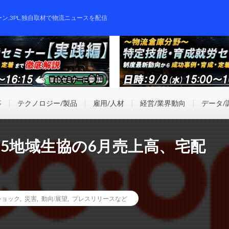
ーン,3PL,独自取材で物流ニュースを配信
事
テクノロジー/製品
雇用/人材
経営/業界動向
データ/
5地域生協の6月売上高、宅配
ショック
,
災害
,
動向/展望
,
プレスリリースなど