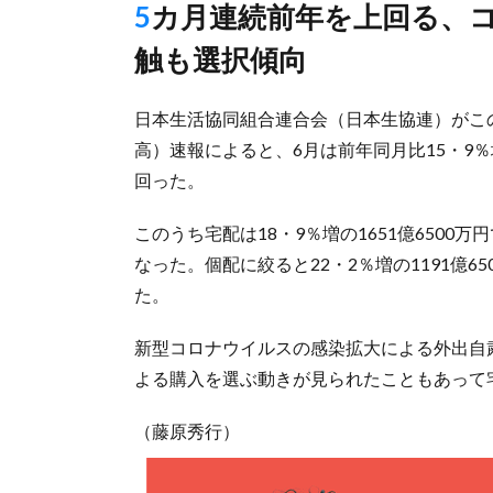
5カ月連続前年を上回る、コロナで“巣ごもり消費”拡大し非接
触も選択傾向
日本生活協同組合連合会（日本生協連）がこ
高）速報によると、6月は前年同月比15・9％
回った。
このうち宅配は18・9％増の1651億650
なった。個配に絞ると22・2％増の1191億65
た。
新型コロナウイルスの感染拡大による外出自
よる購入を選ぶ動きが見られたこともあって
（藤原秀行）