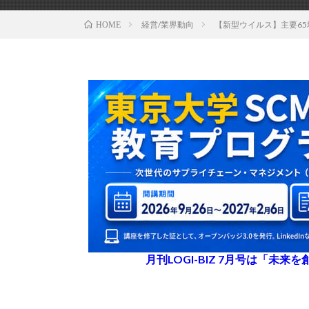
経営/業界動向
【新型ウイルス】主要65
HOME
月刊LOGI-BIZ 7月号は「未