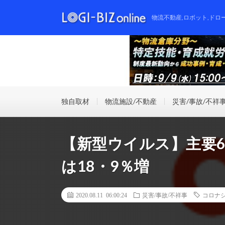
物流不動産,ロボット,ドロ
独自取材
物流施設/不動産
災害/事故/不祥
【新型ウイルス】主要6
は18・9％増
2020.08.11 06:00:24
災害/事故/不祥事
コロナ