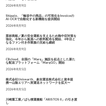
2026年8月9日
Shippio、「輸送中の商品」の可視化をInvoiceの
AI-OCRで自動化する新機能を提供開始
2026年8月9日
栗林商船／夏の安全運航を支えるため熱中症対策を
強化。今年から船員への飲料配布を開始、4年目と
なるファン付き作業服の支給も継続
2026年8月9日
CBcloud、全国の「Marq」施設を起点とした新た
な配送プラットフォーム「MarqGO」開始
2026年8月5日
株式会社Univearth、倉吉運送株式会社と資本提
携〜山陰エリアへ実運送ネットワークを拡大〜
2026年8月5日
川崎重工業／ばら積運搬船「ARISTOS II」の引き渡
し