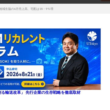
地域生協の6月売上高、宅配は18・9％増
来を創る輸送改革」 先行企業の生存戦略を徹底取材