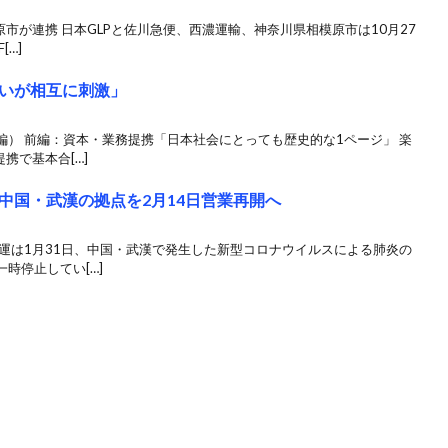
市が連携 日本GLPと佐川急便、西濃運輸、神奈川県相模原市は10月27
[…]
いが相互に刺激」
） 前編：資本・業務提携「日本社会にとっても歴史的な1ページ」 楽
携で基本合[…]
中国・武漢の拠点を2月14日営業再開へ
運は1月31日、中国・武漢で発生した新型コロナウイルスによる肺炎の
時停止してい[…]