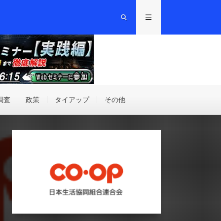
調査
政策
タイアップ
その他