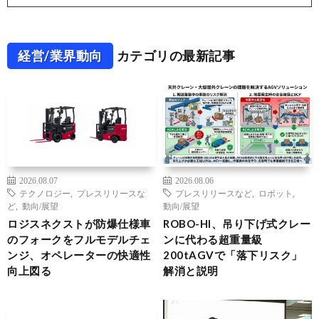
経営/業界動向
カテゴリの最新記事
2026.08.07
2026.08.06
テクノロジー
,
プレスリリースな
プレスリリースなど
,
ロボット
,
ど
,
動向/展望
動向/展望
ロジスネクストが防爆仕様車
ROBO-HI、吊り下げ式クレー
のフォークをフルモデルチェ
ンに代わる超重量級
ンジ、オペレーターの快適性
200tAGVで「落下リスク」
向上図る
解消と説明