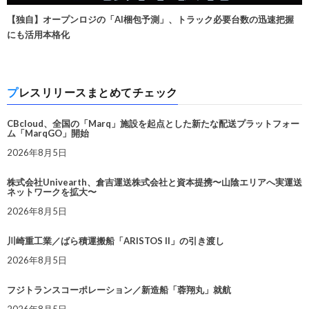
【独自】オープンロジの「AI梱包予測」、トラック必要台数の迅速把握
にも活用本格化
プレスリリースまとめてチェック
CBcloud、全国の「Marq」施設を起点とした新たな配送プラットフォー
ム「MarqGO」開始
2026年8月5日
株式会社Univearth、倉吉運送株式会社と資本提携〜山陰エリアへ実運送
ネットワークを拡大〜
2026年8月5日
川崎重工業／ばら積運搬船「ARISTOS II」の引き渡し
2026年8月5日
フジトランスコーポレーション／新造船「蓉翔丸」就航