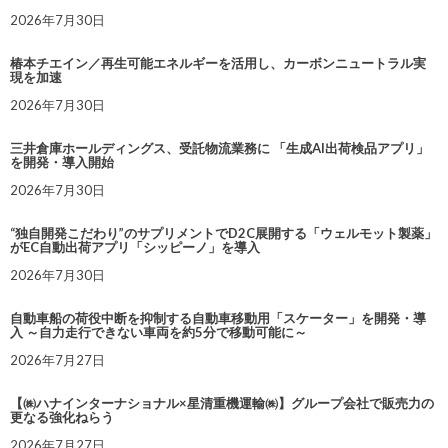
2026年7月30日
椿本チエイン／再生可能エネルギーを活用し、カーボンニュートラル実
現を加速
2026年7月30日
三井倉庫ホールディングス、受託物流業務に 「生成AI出荷検品アプリ」
を開発・導入開始
2026年7月30日
“独自開発こだわり”のサプリメントでD2C展開する「ウェルモット製薬」
がEC自動出荷アプリ「シッピーノ」を導入
2026年7月30日
自動車船の荷役中断を抑制する自動車移動用「スケーター」を開発・導
入 ～自力走行できない車両を約5分で移動可能に～
2026年7月27日
【㈱ハナインターナショナル×星清重機運輸㈱】グループ会社で販売力の
更なる強化ねらう
2026年7月27日