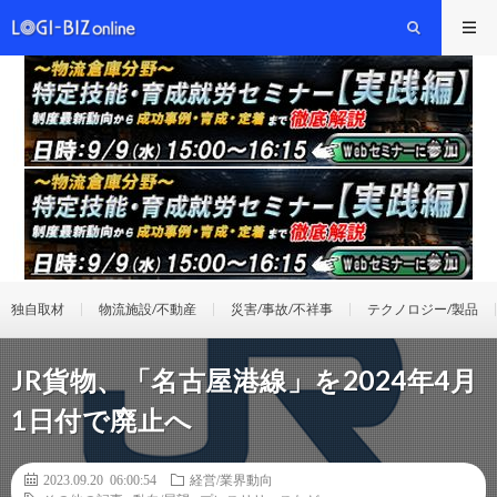
独自取材
物流施設/不動産
災害/事故/不祥事
テクノロジー/製品
JR貨物、「名古屋港線」を2024年4月
1日付で廃止へ
2023.09.20 06:00:54
経営/業界動向