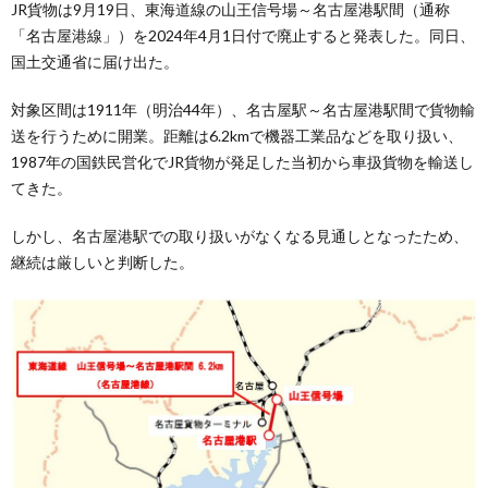
JR貨物は9月19日、東海道線の山王信号場～名古屋港駅間（通称
「名古屋港線」）を2024年4月1日付で廃止すると発表した。同日、
国土交通省に届け出た。
対象区間は1911年（明治44年）、名古屋駅～名古屋港駅間で貨物輸
送を行うために開業。距離は6.2kmで機器工業品などを取り扱い、
1987年の国鉄民営化でJR貨物が発足した当初から車扱貨物を輸送し
てきた。
しかし、名古屋港駅での取り扱いがなくなる見通しとなったため、
継続は厳しいと判断した。