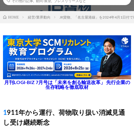
その他の記事
,
動向/展望
,
プレスリリースなど
経営/業界動向
JR貨物、「名古屋港線」を2024年4月1日付
HOME
月刊LOGI-BIZ 7月号は「未来を創る輸送改革」 先行企業の
生存戦略を徹底取材
1911年から運行、荷物取り扱い消滅見通
し受け継続断念