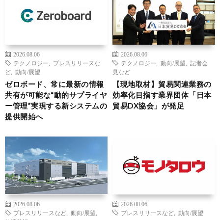
2026.08.06
2026.08.06
テクノロジー
,
プレスリリースな
テクノロジー
,
動向/展望
,
記者会
ど
,
動向/展望
見など
ゼロボード、常に最新の情報
【現地取材】貿易関連業務の
共有が可能な“動的サプライヤ
効率化目指す業界団体「日本
ー管理”実現する新システムの
貿易DX協会」が発足
提供開始へ
2026.08.06
2026.08.06
プレスリリースなど
,
動向/展望
,
プレスリリースなど
,
動向/展望