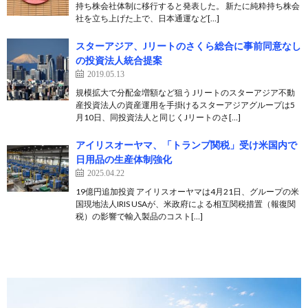
持ち株会社体制に移行すると発表した。 新たに純粋持ち株会
社を立ち上げた上で、日本通運など[…]
スターアジア、Jリートのさくら総合に事前同意なし
の投資法人統合提案
2019.05.13
規模拡大で分配金増額など狙う Jリートのスターアジア不動
産投資法人の資産運用を手掛けるスターアジアグループは5
月10日、同投資法人と同じくJリートのさ[…]
アイリスオーヤマ、「トランプ関税」受け米国内で
日用品の生産体制強化
2025.04.22
19億円追加投資 アイリスオーヤマは4月21日、グループの米
国現地法人IRIS USAが、米政府による相互関税措置（報復関
税）の影響で輸入製品のコスト[…]