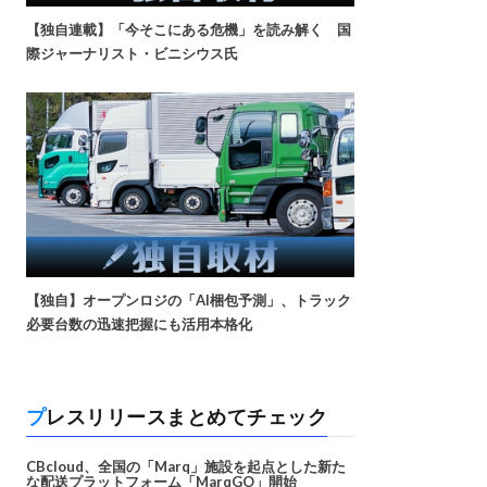
【独自連載】「今そこにある危機」を読み解く 国
際ジャーナリスト・ビニシウス氏
【独自】オープンロジの「AI梱包予測」、トラック
必要台数の迅速把握にも活用本格化
プレスリリースまとめてチェック
CBcloud、全国の「Marq」施設を起点とした新た
な配送プラットフォーム「MarqGO」開始