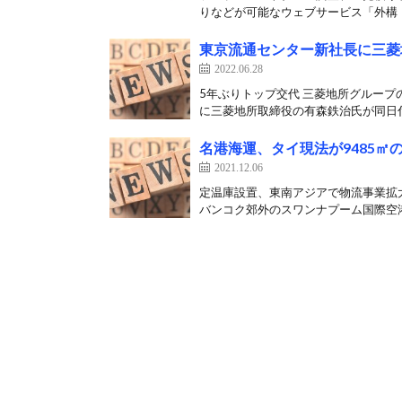
りなどが可能なウェブサービス「外構・
東京流通センター新社長に三菱
2022.06.28
5年ぶりトップ交代 三菱地所グループ
に三菱地所取締役の有森鉄治氏が同日付
名港海運、タイ現法が9485㎡
2021.12.06
定温庫設置、東南アジアで物流事業拡大
バンコク郊外のスワンナプーム国際空港