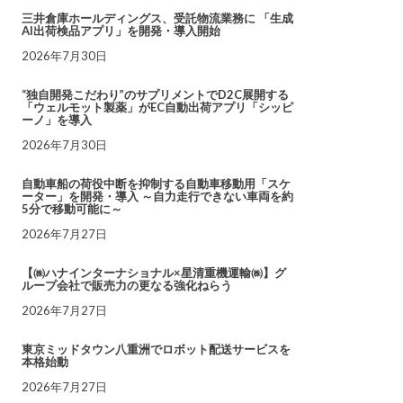
三井倉庫ホールディングス、受託物流業務に 「生成
AI出荷検品アプリ」を開発・導入開始
2026年7月30日
“独自開発こだわり”のサプリメントでD2C展開する
「ウェルモット製薬」がEC自動出荷アプリ「シッピ
ーノ」を導入
2026年7月30日
自動車船の荷役中断を抑制する自動車移動用「スケ
ーター」を開発・導入 ～自力走行できない車両を約
5分で移動可能に～
2026年7月27日
【㈱ハナインターナショナル×星清重機運輸㈱】グ
ループ会社で販売力の更なる強化ねらう
2026年7月27日
東京ミッドタウン八重洲でロボット配送サービスを
本格始動
2026年7月27日