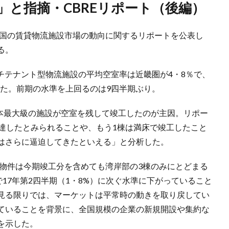
迫」と指摘・CBREリポート（後編）
、全国の賃貸物流施設市場の動向に関するリポートを公表し
る。
ルチテナント型物流施設の平均空室率は近畿圏が4・8％で、
昇した。前期の水準を上回るのは9四半期ぶり。
日本最大級の施設が空室を残して竣工したのが主因。リポー
に達したとみられることや、もう1棟は満床で竣工したこと
はさらに逼迫してきたといえる」と分析した。
た物件は今期竣工分を含めても湾岸部の3棟のみにとどまる
で17年第2四半期（1・8%）に次ぐ水準に下がっていること
見る限りでは、マーケットは平常時の動きを取り戻してい
ていることを背景に、全国規模の企業の新規開設や集約な
を示した。