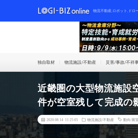
物流不動産,ロボット,ドロ
独自取材
物流施設/不動産
災害/事故/不祥
近畿圏の大型物流施設空
件が空室残して完成の影
2020.08.14 11:25:05
物流施設/不動産
動向/展