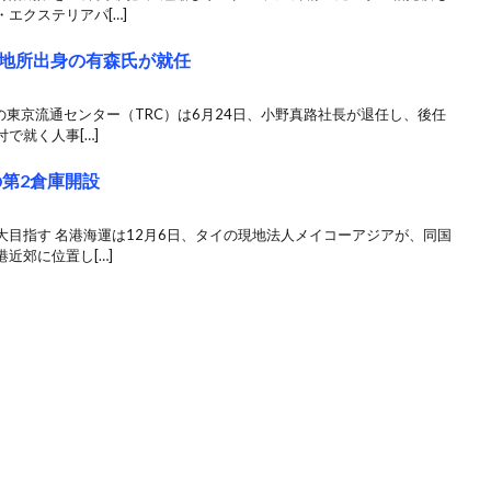
エクステリアパ[…]
地所出身の有森氏が就任
の東京流通センター（TRC）は6月24日、小野真路社長が退任し、後任
で就く人事[…]
の第2倉庫開設
目指す 名港海運は12月6日、タイの現地法人メイコーアジアが、同国
近郊に位置し[…]