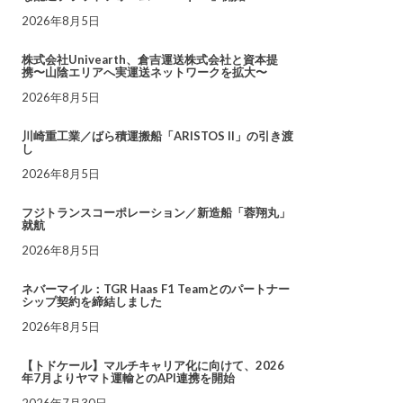
2026年8月5日
株式会社Univearth、倉吉運送株式会社と資本提
携〜山陰エリアへ実運送ネットワークを拡大〜
2026年8月5日
川崎重工業／ばら積運搬船「ARISTOS II」の引き渡
し
2026年8月5日
フジトランスコーポレーション／新造船「蓉翔丸」
就航
2026年8月5日
ネバーマイル：TGR Haas F1 Teamとのパートナー
シップ契約を締結しました
2026年8月5日
【トドケール】マルチキャリア化に向けて、2026
年7月よりヤマト運輸とのAPI連携を開始
2026年7月30日