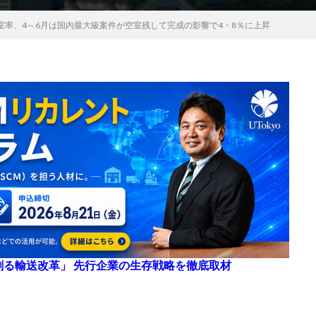
室率、4～6月は国内最大級案件が空室残して完成の影響で4・8％に上昇
来を創る輸送改革」 先行企業の生存戦略を徹底取材