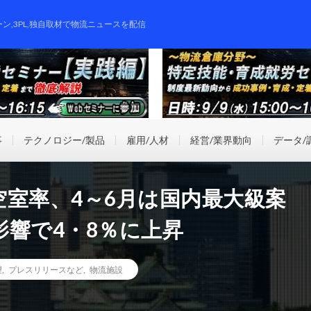
ーン,3PL,独自取材で物流ニュースを配信
事
テクノロジー/製品
雇用/人材
経営/業界動向
データ/
室率、4～6月は国内最大級案
響で4・8％に上昇
望
,
プレスリリースなど
,
物流施設