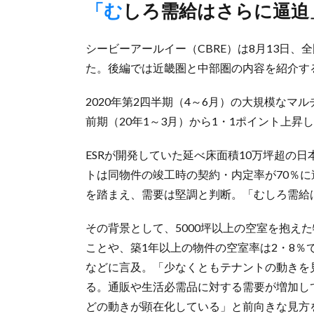
「むしろ需給はさらに逼
シービーアールイー（CBRE）は8月13日
た。後編では近畿圏と中部圏の内容を紹介す
2020年第2四半期（4～6月）の大規模なマ
前期（20年1～3月）から1・1ポイント上
ESRが開発していた延べ床面積10万坪超の
トは同物件の竣工時の契約・内定率が70％
を踏まえ、需要は堅調と判断。「むしろ需給
その背景として、5000坪以上の空室を抱え
ことや、築1年以上の物件の空室率は2・8％
などに言及。「少なくともテナントの動きを
る。通販や生活必需品に対する需要が増加し
どの動きが顕在化している」と前向きな見方