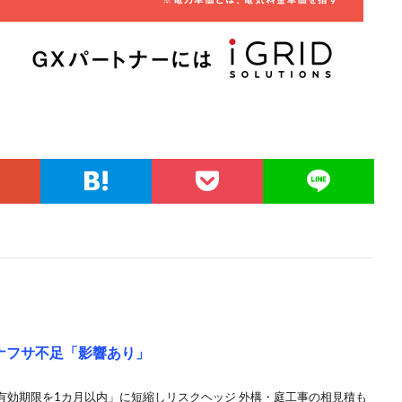
ナフサ不足「影響あり」
有効期限を1カ月以内」に短縮しリスクヘッジ 外構・庭工事の相見積も