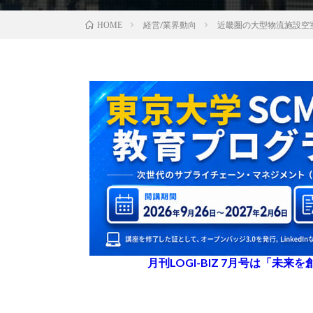
経営/業界動向
近畿圏の大型物流施設空
HOME
月刊LOGI-BIZ 7月号は「未