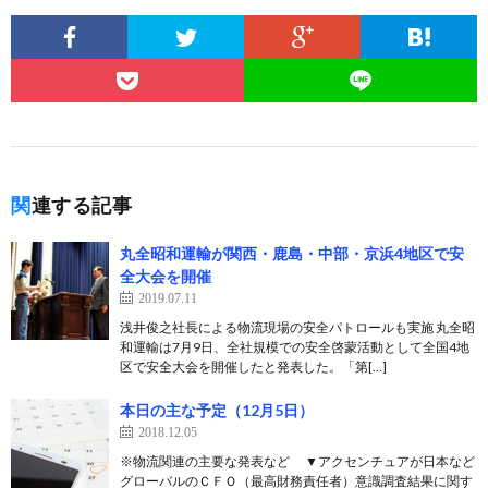
関連する記事
丸全昭和運輸が関西・鹿島・中部・京浜4地区で安
全大会を開催
2019.07.11
浅井俊之社長による物流現場の安全パトロールも実施 丸全昭
和運輸は7月9日、全社規模での安全啓蒙活動として全国4地
区で安全大会を開催したと発表した。「第[…]
本日の主な予定（12月5日）
2018.12.05
※物流関連の主要な発表など ▼アクセンチュアが日本など
グローバルのＣＦＯ（最高財務責任者）意識調査結果に関す