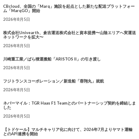
CBcloud、全国の「Marq」施設を起点とした新たな配送プラットフォー
ム「MarqGO」開始
2026年8月5日
株式会社Univearth、倉吉運送株式会社と資本提携〜山陰エリアへ実運送
ネットワークを拡大〜
2026年8月5日
川崎重工業／ばら積運搬船「ARISTOS II」の引き渡し
2026年8月5日
フジトランスコーポレーション／新造船「蓉翔丸」就航
2026年8月5日
ネバーマイル：TGR Haas F1 Teamとのパートナーシップ契約を締結しま
した
2026年8月5日
【トドケール】マルチキャリア化に向けて、2026年7月よりヤマト運輸
とのAPI連携を開始