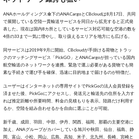
ANAホールディングス傘下のANACargoとCBcloudは8月17日、共同
で展開している空陸一貫輸送サービスを同日から拡充すると正式発
表した。現在は国内8カ所としているサービス対応可能な空港の数を
4倍の33まで一気に増やし、取り扱えるエリアを地方にも広げる。
同サービスは2019年9月に開始。CBcloudが手掛ける荷物とトラッ
クのマッチングサービス「PickGO」とANACargoが担っている国内
航空輸送のネットワークを連携。緊急で運ぶ必要がある貨物でも簡
素な手続きで運び手を確保、迅速に目的地まで届けるのが特徴だ。
ユーザーはインターネットの専用サイトでPickGoの法人会員登録を
済ませた後、PickGoにアクセスし、発送元と輸送先の住所を入力す
れば推定距離や所要時間、料金の見積もりを表示。陸路だけ利用す
るか、空陸を組み合わせるかを自由に選ぶことが可能。
新千歳、成田、羽田、中部、伊丹、関西、福岡、那覇の主要空港に
加え、ANAグループがカバーしている旭川や秋田、仙台、福島、静
岡、富山、小松、岡山、広島、高知、米子、北九州、長崎、宮崎と