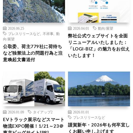
2026.06.25
2026.04.01
動向/展望
プレスリリースなど
,
不祥事
,
動
弊社公式ウェブサイトを全面
向/展望
リニューアルいたしました：
公取委、荷主779社に荷待ち
「LOGI-BIZ」の魅力をお伝え
など独禁法上の問題行為と注
いたします！
意喚起文書送付
2026.01.09
タイアップ2
2026.01.01
プレスリリースなど
EVトラック展示などスマート
謹賀新年・2026年も何卒宜し
物流EXPO開催！1/21～23＠
くお願い申し上げます
東京ビッグサイト[PR]