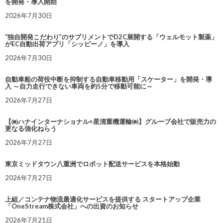
を開発・導入開始
2026年7月30日
“独自開発こだわり”のサプリメントでD2C展開する「ウェルモット製薬」
がEC自動出荷アプリ「シッピーノ」を導入
2026年7月30日
自動車船の荷役中断を抑制する自動車移動用「スケーター」を開発・導
入 ～自力走行できない車両を約5分で移動可能に～
2026年7月27日
【㈱ハナインターナショナル×星清重機運輸㈱】グループ会社で販売力の
更なる強化ねらう
2026年7月27日
東京ミッドタウン八重洲でロボット配送サービスを本格始動
2026年7月27日
上組／コンテナ物流最適化サービスを提供する スタートアップ企業
「OneStream株式会社」への出資のお知らせ
2026年7月21日