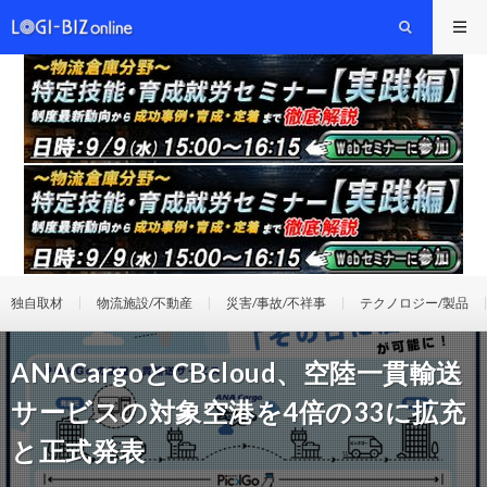
独自取材
物流施設/不動産
災害/事故/不祥事
テクノロジー/製品
ANACargoとCBcloud、空陸一貫輸送
サービスの対象空港を4倍の33に拡充
と正式発表