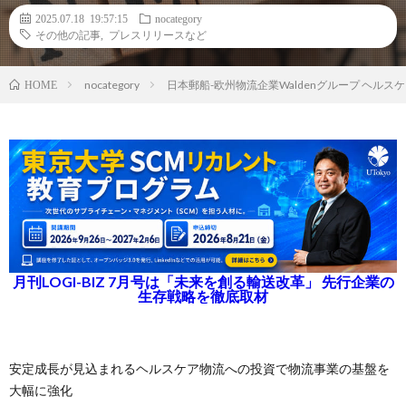
2025.07.18 19:57:15
nocategory
その他の記事
,
プレスリリースなど
nocategory
日本郵船-欧州物流企業Waldenグループ ヘル
HOME
月刊LOGI-BIZ 7月号は「未来を創る輸送改革」 先行企業の
生存戦略を徹底取材
安定成長が見込まれるヘルスケア物流への投資で物流事業の基盤を
大幅に強化