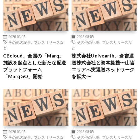
2026.08.05
2026.08.05
その他の記事
,
プレスリリースな
その他の記事
,
プレスリリースな
ど
ど
CBcloud、全国の「Marq」
株式会社Univearth、倉吉運
施設を起点とした新たな配送
送株式会社と資本提携〜山陰
プラットフォーム
エリアへ実運送ネットワーク
「MarqGO」開始
を拡大〜
2026.08.05
2026.08.05
その他の記事
,
プレスリリースな
その他の記事
,
プレスリリースな