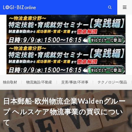
独自取材
物流施設/不動産
災害/事故/不祥事
テクノロジー/製品
日本郵船-欧州物流企業Waldenグルー
プ ヘルスケア物流事業の買収につい
て