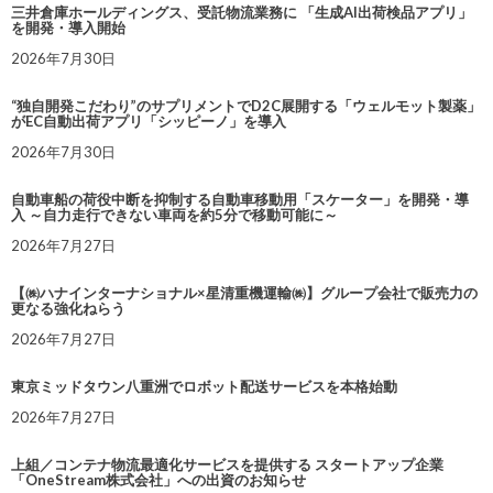
三井倉庫ホールディングス、受託物流業務に 「生成AI出荷検品アプリ」
を開発・導入開始
2026年7月30日
“独自開発こだわり”のサプリメントでD2C展開する「ウェルモット製薬」
がEC自動出荷アプリ「シッピーノ」を導入
2026年7月30日
自動車船の荷役中断を抑制する自動車移動用「スケーター」を開発・導
入 ～自力走行できない車両を約5分で移動可能に～
2026年7月27日
【㈱ハナインターナショナル×星清重機運輸㈱】グループ会社で販売力の
更なる強化ねらう
2026年7月27日
東京ミッドタウン八重洲でロボット配送サービスを本格始動
2026年7月27日
上組／コンテナ物流最適化サービスを提供する スタートアップ企業
「OneStream株式会社」への出資のお知らせ