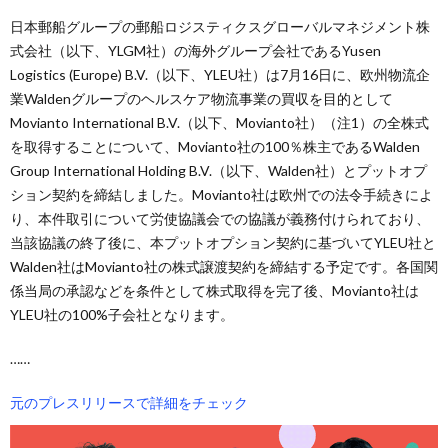
日本郵船グループの郵船ロジスティクスグローバルマネジメント株
式会社（以下、YLGM社）の海外グループ会社であるYusen
Logistics (Europe) B.V.（以下、YLEU社）は7月16日に、欧州物流企
業Waldenグループのヘルスケア物流事業の買収を目的として
Movianto International B.V.（以下、Movianto社）（注1）の全株式
を取得することについて、Movianto社の100％株主であるWalden
Group International Holding B.V.（以下、Walden社）とプットオプ
ション契約を締結しました。Movianto社は欧州での法令手続きによ
り、本件取引について労使協議会での協議が義務付けられており、
当該協議の終了後に、本プットオプション契約に基づいてYLEU社と
Walden社はMovianto社の株式譲渡契約を締結する予定です。各国関
係当局の承認などを条件として株式取得を完了後、Movianto社は
YLEU社の100%子会社となります。
……
元のプレスリリースで詳細をチェック