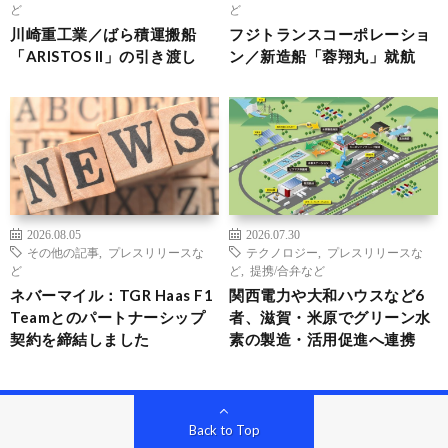
ど
ど
川崎重工業／ばら積運搬船
フジトランスコーポレーショ
「ARISTOS II」の引き渡し
ン／新造船「蓉翔丸」就航
2026.08.05
2026.07.30
その他の記事
,
プレスリリースな
テクノロジー
,
プレスリリースな
ど
ど
,
提携/合弁など
ネバーマイル：TGR Haas F1
関西電力や大和ハウスなど6
Teamとのパートナーシップ
者、滋賀・米原でグリーン水
契約を締結しました
素の製造・活用促進へ連携
Back to Top