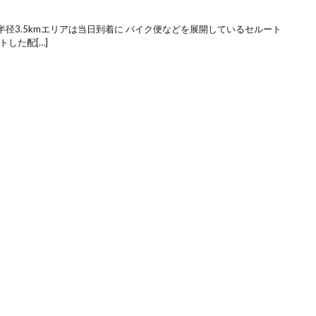
径3.5kmエリアは当日到着に バイク便などを展開しているセルート
トした配[…]