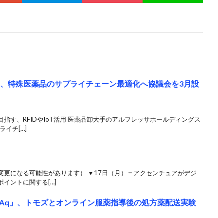
社、特殊医薬品のサプライチェーン最適化へ協議会を3月設
指す、RFIDやIoT活用 医薬品卸大手のアルフレッサホールディングス
イチ[…]
変更になる可能性があります） ▼17日（月）＝アクセンチュアがデジ
イントに関する[…]
IAq」、トモズとオンライン服薬指導後の処方薬配送実験