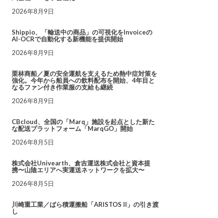
2026年8月9日
Shippio、「輸送中の商品」の可視化をInvoiceの
AI-OCRで自動化する新機能を提供開始
2026年8月9日
栗林商船／夏の安全運航を支えるため熱中症対策を
強化。今年から船員への飲料配布を開始、4年目と
なるファン付き作業服の支給も継続
2026年8月9日
CBcloud、全国の「Marq」施設を起点とした新た
な配送プラットフォーム「MarqGO」開始
2026年8月5日
株式会社Univearth、倉吉運送株式会社と資本提
携〜山陰エリアへ実運送ネットワークを拡大〜
2026年8月5日
川崎重工業／ばら積運搬船「ARISTOS II」の引き渡
し