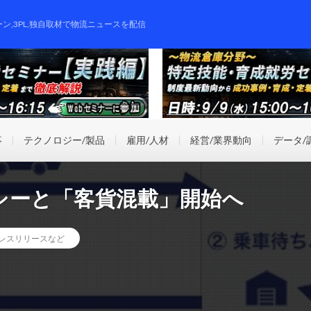
ーン,3PL,独自取材で物流ニュースを配信
事
テクノロジー/製品
雇用/人材
経営/業界動向
データ/
シーと「客貨混載」開始へ
レスリリースなど