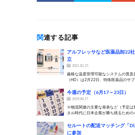
関連する記事
アルフレッサなど医薬品卸22
立
2021.02.25
厳格な温度管理可能なシステムの普及目
（HD）は2月22日、特殊医薬品のサプラ
今週の予定（6月17～23日）
2019.06.17
※物流関連の主要な発表など（予定は
タル時代に日本企業が勝ち残るためのポ
セルートの配送マッチング「D
に参加