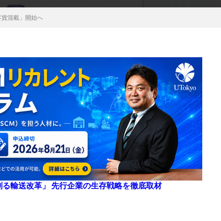
客貨混載」開始へ
来を創る輸送改革」 先行企業の生存戦略を徹底取材