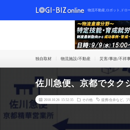
物流不動産,ロボット,ドロ
独自取材
物流施設/不動産
災害/事故/不祥
佐川急便、京都でタク
2018.10.26 15:52:35
その他
提携/合弁など
,
プ