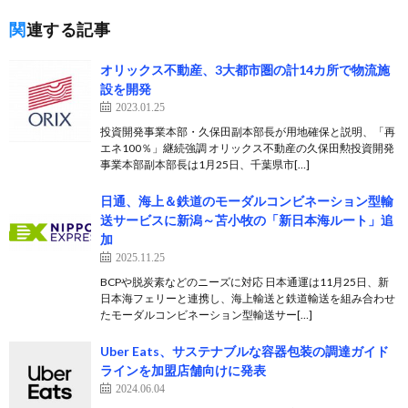
関連する記事
オリックス不動産、3大都市圏の計14カ所で物流施
設を開発
2023.01.25
投資開発事業本部・久保田副本部長が用地確保と説明、「再
エネ100％」継続強調 オリックス不動産の久保田勲投資開発
事業本部副本部長は1月25日、千葉県市[…]
日通、海上＆鉄道のモーダルコンビネーション型輸
送サービスに新潟～苫小牧の「新日本海ルート」追
加
2025.11.25
BCPや脱炭素などのニーズに対応 日本通運は11月25日、新
日本海フェリーと連携し、海上輸送と鉄道輸送を組み合わせ
たモーダルコンビネーション型輸送サー[…]
Uber Eats、サステナブルな容器包装の調達ガイド
ラインを加盟店舗向けに発表
2024.06.04