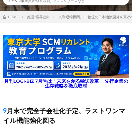
M&A/事業買収/経営統合
,
プレスリリースなど
経営/業界動向
丸和運輸機関、EC物流の日本物流開発を買収
HOME
月刊LOGI-BIZ 7月号は「未来を創る輸送改革」 先行企業の
生存戦略を徹底取材
9月末で完全子会社化予定、ラストワンマ
イル機能強化図る