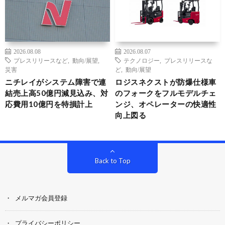
2026.08.08
2026.08.07
プレスリリースなど
,
動向/展望
,
テクノロジー
,
プレスリリースな
災害
ど
,
動向/展望
ニチレイがシステム障害で連
ロジスネクストが防爆仕様車
結売上高50億円減見込み、対
のフォークをフルモデルチェ
応費用10億円を特損計上
ンジ、オペレーターの快適性
向上図る
Back to Top
メルマガ会員登録
プライバシーポリシー