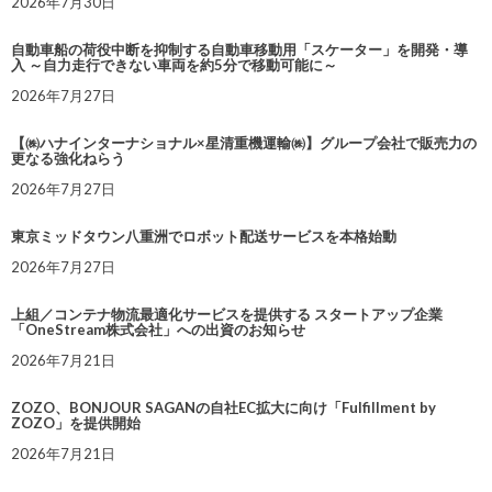
2026年7月30日
自動車船の荷役中断を抑制する自動車移動用「スケーター」を開発・導
入 ～自力走行できない車両を約5分で移動可能に～
2026年7月27日
【㈱ハナインターナショナル×星清重機運輸㈱】グループ会社で販売力の
更なる強化ねらう
2026年7月27日
東京ミッドタウン八重洲でロボット配送サービスを本格始動
2026年7月27日
上組／コンテナ物流最適化サービスを提供する スタートアップ企業
「OneStream株式会社」への出資のお知らせ
2026年7月21日
ZOZO、BONJOUR SAGANの自社EC拡大に向け「Fulfillment by
ZOZO」を提供開始
2026年7月21日