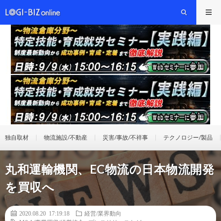
独自取材
物流施設/不動産
災害/事故/不祥事
テクノロジー/製品
丸和運輸機関、EC物流の日本物流開発
を買収へ
2020.08.20 17:19:18
経営/業界動向