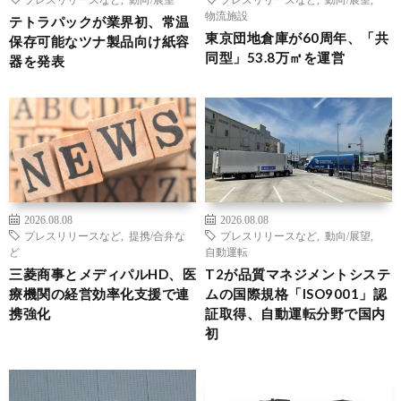
物流施設
テトラパックが業界初、常温
東京団地倉庫が60周年、「共
保存可能なツナ製品向け紙容
同型」53.8万㎡を運営
器を発表
2026.08.08
2026.08.08
プレスリリースなど
,
提携/合弁な
プレスリリースなど
,
動向/展望
,
ど
自動運転
三菱商事とメディパルHD、医
T2が品質マネジメントシステ
療機関の経営効率化支援で連
ムの国際規格「ISO9001」認
携強化
証取得、自動運転分野で国内
初