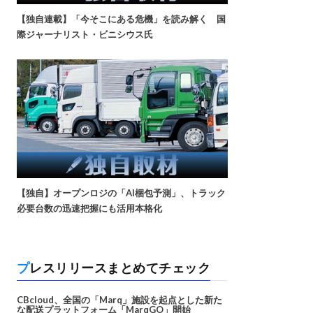
【独自連載】「今そこにある危機」を読み解く 国
際ジャーナリスト・ビニシウス氏
【独自】オープンロジの「AI梱包予測」、トラック
必要台数の迅速把握にも活用本格化
プレスリリースまとめてチェック
CBcloud、全国の「Marq」施設を起点とした新た
な配送プラットフォーム「MarqGO」開始