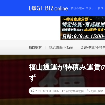
物流不動産,ロボット,ドロ
独自取材
物流施設/不動産
災害/事故/不祥
福山通運が特積み運賃
ず
2020.08.21 06:00:07
経営/業界動向
動向/展望
,