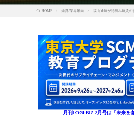
経営/業界動向
福山通運が特積み運賃の
HOME
月刊LOGI-BIZ 7月号は「未