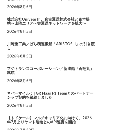
2026年8月5日
株式会社Univearth、倉吉運送株式会社と資本提
携〜山陰エリアへ実運送ネットワークを拡大〜
2026年8月5日
川崎重工業／ばら積運搬船「ARISTOS II」の引き渡
し
2026年8月5日
フジトランスコーポレーション／新造船「蓉翔丸」
就航
2026年8月5日
ネバーマイル：TGR Haas F1 Teamとのパートナー
シップ契約を締結しました
2026年8月5日
【トドケール】マルチキャリア化に向けて、2026
年7月よりヤマト運輸とのAPI連携を開始
2026年7月30日