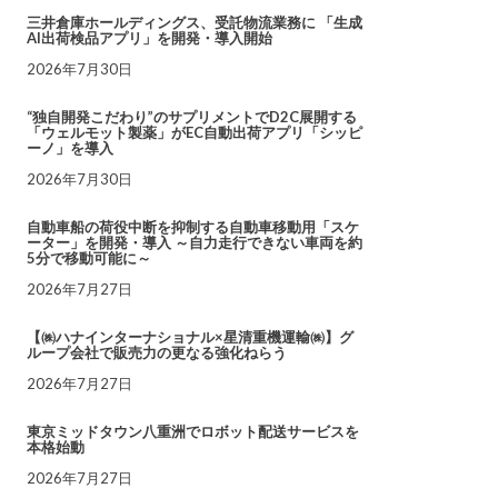
三井倉庫ホールディングス、受託物流業務に 「生成
AI出荷検品アプリ」を開発・導入開始
2026年7月30日
“独自開発こだわり”のサプリメントでD2C展開する
「ウェルモット製薬」がEC自動出荷アプリ「シッピ
ーノ」を導入
2026年7月30日
自動車船の荷役中断を抑制する自動車移動用「スケ
ーター」を開発・導入 ～自力走行できない車両を約
5分で移動可能に～
2026年7月27日
【㈱ハナインターナショナル×星清重機運輸㈱】グ
ループ会社で販売力の更なる強化ねらう
2026年7月27日
東京ミッドタウン八重洲でロボット配送サービスを
本格始動
2026年7月27日