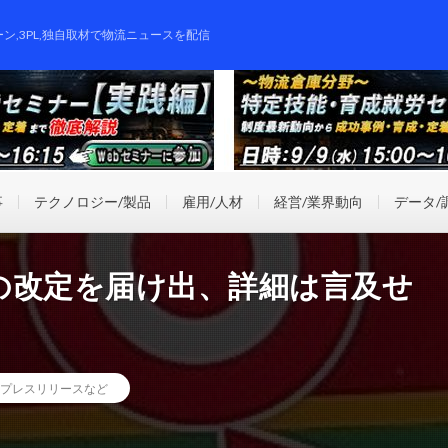
ーン,3PL,独自取材で物流ニュースを配信
事
テクノロジー/製品
雇用/人材
経営/業界動向
データ/
の改定を届け出、詳細は言及せ
プレスリリースなど