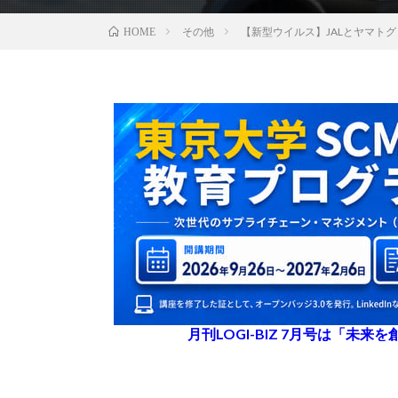
その他
【新型ウイルス】JALとヤマト
HOME
月刊LOGI-BIZ 7月号は「未