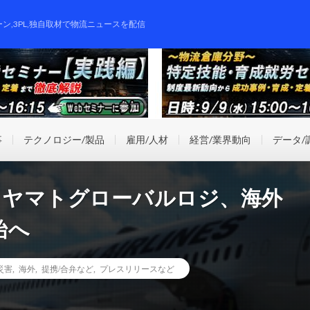
ーン,3PL,独自取材で物流ニュースを配信
事
テクノロジー/製品
雇用/人材
経営/業界動向
データ/
とヤマトグローバルロジ、海外
始へ
災害
,
海外
,
提携/合弁など
,
プレスリリースなど