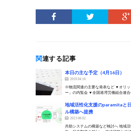
関連する記事
本日の主な予定（4月16日）
2019.04.16
※物流関連の主要な発表など ▼オリ
ー」の内覧会 ▼全国港湾労働組合連合会が
地域活性化支援のparamit
ル構築へ提携
2023.08.02
共助システムの構築など検討へ 地域活性