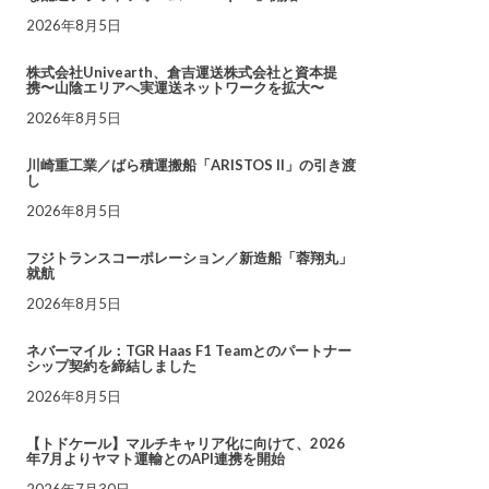
2026年8月5日
株式会社Univearth、倉吉運送株式会社と資本提
携〜山陰エリアへ実運送ネットワークを拡大〜
2026年8月5日
川崎重工業／ばら積運搬船「ARISTOS II」の引き渡
し
2026年8月5日
フジトランスコーポレーション／新造船「蓉翔丸」
就航
2026年8月5日
ネバーマイル：TGR Haas F1 Teamとのパートナー
シップ契約を締結しました
2026年8月5日
【トドケール】マルチキャリア化に向けて、2026
年7月よりヤマト運輸とのAPI連携を開始
2026年7月30日