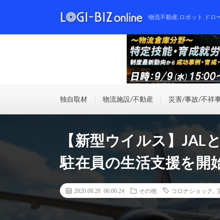
物流不動産,ロボット,ドロ
独自取材
物流施設/不動産
災害/事故/不祥
【新型ウイルス】JAL
駐在員の生活支援を開
2020.08.28 06:00:24
その他
コロナショック
,