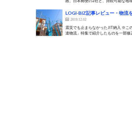
政、日本郵便の2社と、持続可能な地域社
LOGI-BIZ記事レビュー・
2019.12.02
震災でも止まらなかったJIT納入 ※この
達物流」特集で紹介したものを一部修正