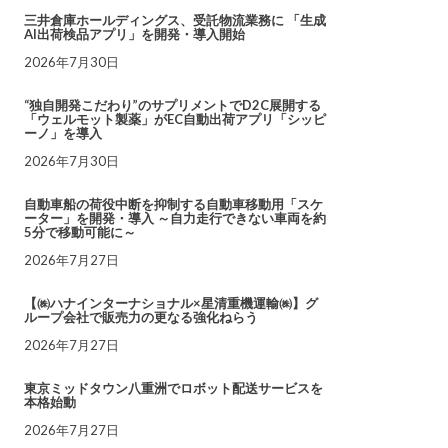
三井倉庫ホールディングス、受託物流業務に 「生成
AI出荷検品アプリ」を開発・導入開始
2026年7月30日
“独自開発こだわり”のサプリメントでD2C展開する
「ウェルモット製薬」がEC自動出荷アプリ「シッピ
ーノ」を導入
2026年7月30日
自動車船の荷役中断を抑制する自動車移動用「スケ
ーター」を開発・導入 ～自力走行できない車両を約
5分で移動可能に～
2026年7月27日
【㈱ハナインターナショナル×星清重機運輸㈱】グ
ループ会社で販売力の更なる強化ねらう
2026年7月27日
東京ミッドタウン八重洲でロボット配送サービスを
本格始動
2026年7月27日