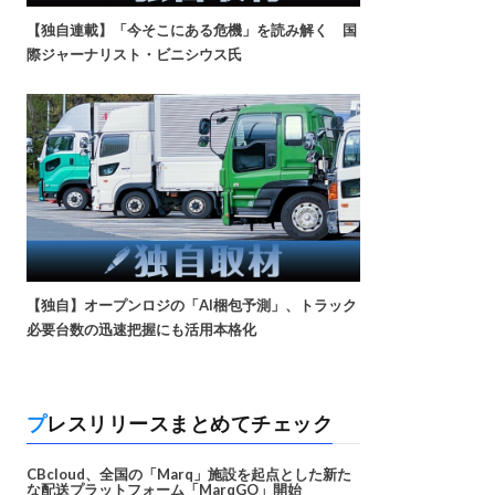
【独自連載】「今そこにある危機」を読み解く 国
際ジャーナリスト・ビニシウス氏
【独自】オープンロジの「AI梱包予測」、トラック
必要台数の迅速把握にも活用本格化
プレスリリースまとめてチェック
CBcloud、全国の「Marq」施設を起点とした新た
な配送プラットフォーム「MarqGO」開始