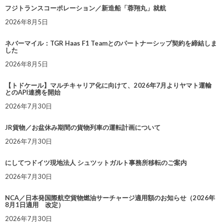
フジトランスコーポレーション／新造船「蓉翔丸」就航
2026年8月5日
ネバーマイル：TGR Haas F1 Teamとのパートナーシップ契約を締結しま
した
2026年8月5日
【トドケール】マルチキャリア化に向けて、2026年7月よりヤマト運輸
とのAPI連携を開始
2026年7月30日
JR貨物／お盆休み期間の貨物列車の運転計画について
2026年7月30日
にしてつドイツ現地法人 シュツットガルト事務所移転のご案内
2026年7月30日
NCA／日本発国際航空貨物燃油サーチャージ適用額のお知らせ（2026年
8月1日適用 改定）
2026年7月30日