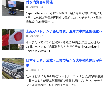
付き内覧会を開催
2019.09.05
Rapyuta Robotics・小堀氏が登壇、紹介定期化視野 ESRは9月
4日、このほど千葉県野田市で完成したマルチテナント型物
流施設「ESR野田デ[…]
上組がベトナム子会社増資、倉庫の事業基盤強化へ
2026.06.27
ホーチミンでドライと冷凍・冷蔵の2棟建設予定 上組は6月
26日、ベトナムで倉庫運営などを担う子会社のKamigumi
Logistics Vietna[…]
日本ＧＬＰ、茨城・五霞で新たな大型物流施設が完
成
2018.11.07
延べ床面積13万9879平方メートル、ニトリなどが約7割使用
日本ＧＬＰが茨城県五霞町で開発を続けていたマルチテナ
ント型物流施設「ＧＬＰ圏央五霞」が[…]