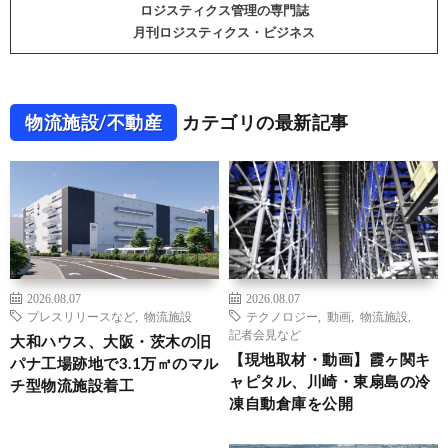
ロジスティクス管理の専門誌
月刊ロジスティクス・ビジネス
物流施設/不動産
カテゴリの最新記事
2026.08.07
2026.08.07
プレスリリースなど
,
物流施設
テクノロジー
,
動画
,
物流施設
,
記者会見など
大和ハウス、大阪・茨木の旧
【現地取材・動画】霞ヶ関キ
パナ工場跡地で3.1万㎡のマル
ャピタル、川崎・東扇島の冷
チ型物流施設着工
凍自動倉庫を公開