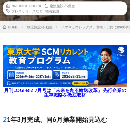
2020.09.08 17:03:30
物流施設/不動産
プレスリリースなど
,
物流施設
物流施設/不動産
ハマキョウレックス、宮崎・日向に8900
HOME
月刊LOGI-BIZ 7月号は「未来を創る輸送改革」 先行企業の
生存戦略を徹底取材
21年3月完成、同6月操業開始見込む