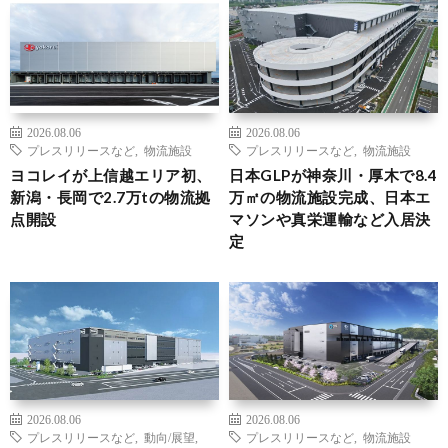
2026.08.06
2026.08.06
プレスリリースなど
,
物流施設
プレスリリースなど
,
物流施設
ヨコレイが上信越エリア初、
日本GLPが神奈川・厚木で8.4
新潟・長岡で2.7万tの物流拠
万㎡の物流施設完成、日本エ
点開設
マソンや真栄運輸など入居決
定
2026.08.06
2026.08.06
プレスリリースなど
,
動向/展望
,
プレスリリースなど
,
物流施設