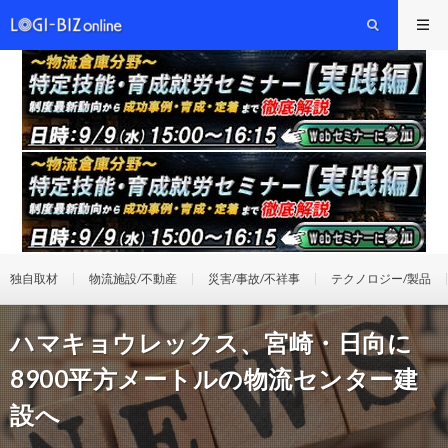
独自取材
物流施設/不動産
災害/事故/不祥事
テクノロジー/製品
ハマキョウレックス、宮崎・日向に
8900平方メートルの物流センター建
設へ