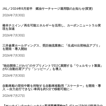
JAL／2026年8月前半 燃油サーチャージ適用額のお知らせ(変更)
2026年7月30日
椿本チエイン／再生可能エネルギーを活用し、カーボンニュートラル実
現を加速
2026年7月30日
三井倉庫ホールディングス、受託物流業務に 「生成AI出荷検品アプリ」
を開発・導入開始
2026年7月30日
“独自開発こだわり”のサプリメントでD2C展開する「ウェルモット製薬」
がEC自動出荷アプリ「シッピーノ」を導入
2026年7月30日
自動車船の荷役中断を抑制する自動車移動用「スケーター」を開発・導
入 ～自力走行できない車両を約5分で移動可能に～
2026年7月27日
【㈱ハナインターナショナル×星清重機運輸㈱】グループ会社で販売力の