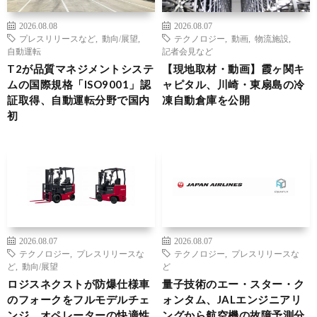
2026.08.08
2026.08.07
プレスリリースなど
,
動向/展望
,
テクノロジー
,
動画
,
物流施設
,
自動運転
記者会見など
T2が品質マネジメントシステ
【現地取材・動画】霞ヶ関キ
ムの国際規格「ISO9001」認
ャピタル、川崎・東扇島の冷
証取得、自動運転分野で国内
凍自動倉庫を公開
初
2026.08.07
2026.08.07
テクノロジー
,
プレスリリースな
テクノロジー
,
プレスリリースな
ど
,
動向/展望
ど
ロジスネクストが防爆仕様車
量子技術のエー・スター・ク
のフォークをフルモデルチェ
ォンタム、JALエンジニアリ
ンジ、オペレーターの快適性
ングから航空機の故障予測分