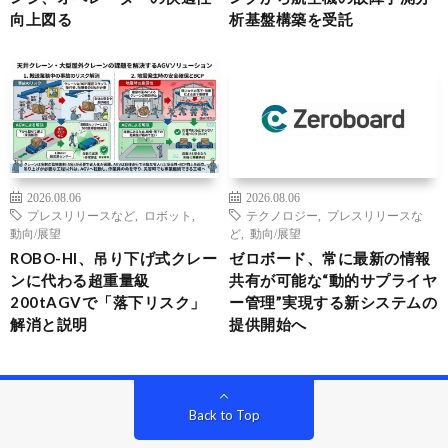
向上図る
析基盤構築を受託
2026.08.06
2026.08.06
プレスリリースなど
,
ロボット
,
テクノロジー
,
プレスリリースな
動向/展望
ど
,
動向/展望
ROBO-HI、吊り下げ式クレー
ゼロボード、常に最新の情報
ンに代わる超重量級
共有が可能な“動的サプライヤ
200tAGVで「落下リスク」
ー管理”実現する新システムの
解消と説明
提供開始へ
Back to Top