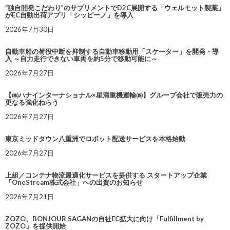
“独自開発こだわり”のサプリメントでD2C展開する「ウェルモット製薬」
がEC自動出荷アプリ「シッピーノ」を導入
2026年7月30日
自動車船の荷役中断を抑制する自動車移動用「スケーター」を開発・導
入 ～自力走行できない車両を約5分で移動可能に～
2026年7月27日
【㈱ハナインターナショナル×星清重機運輸㈱】グループ会社で販売力の
更なる強化ねらう
2026年7月27日
東京ミッドタウン八重洲でロボット配送サービスを本格始動
2026年7月27日
上組／コンテナ物流最適化サービスを提供する スタートアップ企業
「OneStream株式会社」への出資のお知らせ
2026年7月21日
ZOZO、BONJOUR SAGANの自社EC拡大に向け「Fulfillment by
ZOZO」を提供開始