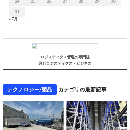
24
25
26
27
28
29
30
31
« 7月
ロジスティクス管理の専門誌
月刊ロジスティクス・ビジネス
テクノロジー/製品
カテゴリの最新記事