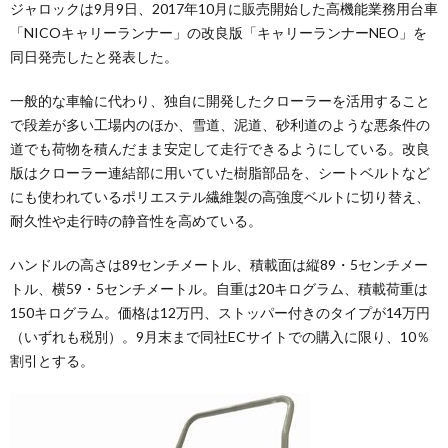
ジャロックは9月9日、2017年10月に販売開始した高機能業務用台車
「NICOキャリーランナー」の改良版「キャリーランナーNEO」を
同日発売したと発表した。
一般的な車輪に代わり、独自に開発したクローラーを活用すること
で段差が多い工場内のほか、雪道、泥道、砂利道のような悪条件の
道でも荷物を積んだまま安定して走行できるようにしている。改良
版はクローラー連結部に用いていた樹脂部品を、シートベルトなど
にも使われているポリエステル繊維製の高強度ベルトに切り替え、
耐久性や走行時の静音性を高めている。
ハンドルの高さは89センチメートル、積載面は縦89・5センチメー
トル、横59・5センチメートル。自重は20キログラム、積載荷重は
150キログラム。価格は12万円、ストッパー付きのタイプが14万円
（いずれも税別）。9月末まで同社ECサイトでの購入に限り、10％
割引とする。