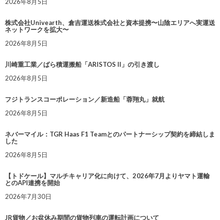
2026年8月5日
株式会社Univearth、倉吉運送株式会社と資本提携〜山陰エリアへ実運送
ネットワークを拡大〜
2026年8月5日
川崎重工業／ばら積運搬船「ARISTOS II」の引き渡し
2026年8月5日
フジトランスコーポレーション／新造船「蓉翔丸」就航
2026年8月5日
ネバーマイル：TGR Haas F1 Teamとのパートナーシップ契約を締結しま
した
2026年8月5日
【トドケール】マルチキャリア化に向けて、2026年7月よりヤマト運輸
とのAPI連携を開始
2026年7月30日
JR貨物／お盆休み期間の貨物列車の運転計画について