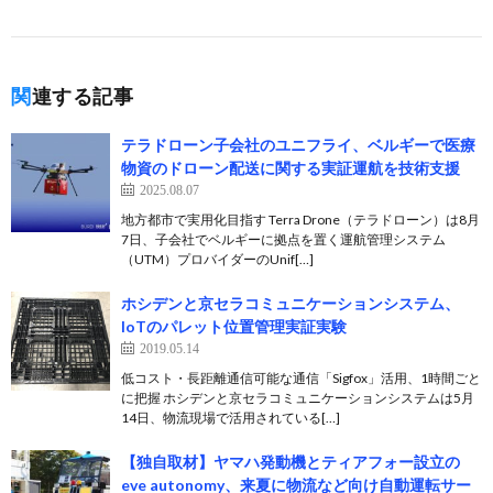
関連する記事
テラドローン子会社のユニフライ、ベルギーで医療
物資のドローン配送に関する実証運航を技術支援
2025.08.07
地方都市で実用化目指す Terra Drone（テラドローン）は8月
7日、子会社でベルギーに拠点を置く運航管理システム
（UTM）プロバイダーのUnif[…]
ホシデンと京セラコミュニケーションシステム、
IoTのパレット位置管理実証実験
2019.05.14
低コスト・長距離通信可能な通信「Sigfox」活用、1時間ごと
に把握 ホシデンと京セラコミュニケーションシステムは5月
14日、物流現場で活用されている[…]
【独自取材】ヤマハ発動機とティアフォー設立の
eve autonomy、来夏に物流など向け自動運転サー