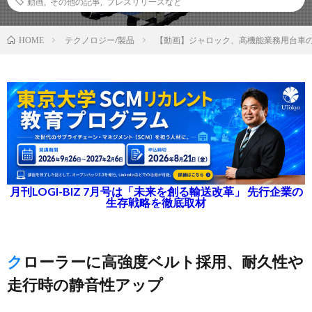
動画
,
その他の記事
,
プレスリリースなど
テクノロジー/製品
【動画】ジャロック、高機能業務用台車
HOME
月刊LOGI-BIZ 7月号は「未来を創る輸送改革」 先行企業の
生存戦略を徹底取材
クローラーに高強度ベルト採用、耐久性や
走行時の静音性アップ