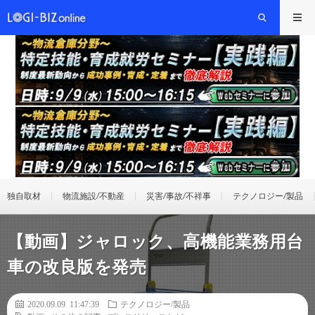
独自取材
物流施設/不動産
災害/事故/不祥事
テクノロジー/製品
【動画】ジャロック、高機能業務用台
車の改良版を発売
2020.09.09 11:47:39
テクノロジー/製品