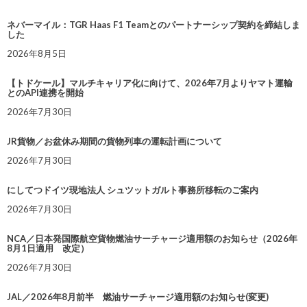
ネバーマイル：TGR Haas F1 Teamとのパートナーシップ契約を締結しま
した
2026年8月5日
【トドケール】マルチキャリア化に向けて、2026年7月よりヤマト運輸
とのAPI連携を開始
2026年7月30日
JR貨物／お盆休み期間の貨物列車の運転計画について
2026年7月30日
にしてつドイツ現地法人 シュツットガルト事務所移転のご案内
2026年7月30日
NCA／日本発国際航空貨物燃油サーチャージ適用額のお知らせ（2026年
8月1日適用 改定）
2026年7月30日
JAL／2026年8月前半 燃油サーチャージ適用額のお知らせ(変更)