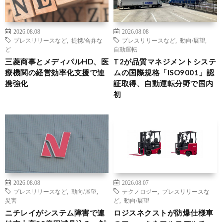
2026.08.08
2026.08.08
プレスリリースなど
,
提携/合弁な
プレスリリースなど
,
動向/展望
,
ど
自動運転
三菱商事とメディパルHD、医
T2が品質マネジメントシステ
療機関の経営効率化支援で連
ムの国際規格「ISO9001」認
携強化
証取得、自動運転分野で国内
初
2026.08.08
2026.08.07
プレスリリースなど
,
動向/展望
,
テクノロジー
,
プレスリリースな
災害
ど
,
動向/展望
ニチレイがシステム障害で連
ロジスネクストが防爆仕様車