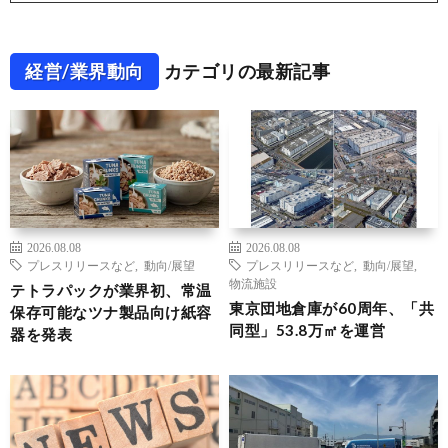
経営/業界動向
カテゴリの最新記事
2026.08.08
2026.08.08
プレスリリースなど
,
動向/展望
プレスリリースなど
,
動向/展望
,
物流施設
テトラパックが業界初、常温
東京団地倉庫が60周年、「共
保存可能なツナ製品向け紙容
同型」53.8万㎡を運営
器を発表