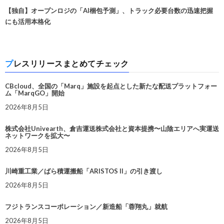
【独自】オープンロジの「AI梱包予測」、トラック必要台数の迅速把握
にも活用本格化
プレスリリースまとめてチェック
CBcloud、全国の「Marq」施設を起点とした新たな配送プラットフォー
ム「MarqGO」開始
2026年8月5日
株式会社Univearth、倉吉運送株式会社と資本提携〜山陰エリアへ実運送
ネットワークを拡大〜
2026年8月5日
川崎重工業／ばら積運搬船「ARISTOS II」の引き渡し
2026年8月5日
フジトランスコーポレーション／新造船「蓉翔丸」就航
2026年8月5日