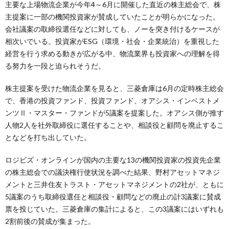
主要な上場物流企業が今年4～6月に開催した直近の株主総会で、株
主提案に一部の機関投資家が賛成していたことが明らかになった。
会社議案の取締役選任などに対しても、ノーを突き付けるケースが
相次いでいる。投資家がESG（環境・社会・企業統治）を重視した
経営を行う求める動きが広がる中、物流業界も投資家への理解を得
る努力を一段と迫られそうだ。
株主提案を受けた物流企業を見ると、三菱倉庫は6月の定時株主総会
で、香港の投資ファンド、投資ファンド、オアシス・インベストメ
ンツⅡ・マスター・ファンドが5議案を提案した。オアシス側が推す
人物2人を社外取締役に選任することや、相談役と顧問を廃止するこ
となどを打ち出していた。
ロジビズ・オンラインが国内の主要な13の機関投資家の投資先企業
の株主総会での議決権行使状況を調べた結果、野村アセットマネジ
メントと三井住友トラスト・アセットマネジメントの2社が、ともに
5議案のうち取締役選任と相談役・顧問などの廃止の計3議案に賛成
票を投じていた。三菱倉庫の集計によると、この3議案にはいずれも
2割前後の賛成が集まった。