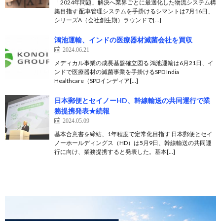
「2024年問題」解決へ業界ごとに最適化した物流システム構
築目指す 配車管理システムを手掛けるシマントは7月16日、
シリーズA（会社創生期）ラウンドで[…]
鴻池運輸、インドの医療器材滅菌会社を買収
2024.06.21
メディカル事業の成長基盤確立図る 鴻池運輸は6月21日、イ
ンドで医療器材の滅菌事業を手掛けるSPD India
Healthcare（SPDインディア[…]
日本郵便とセイノーHD、幹線輸送の共同運行で業
務提携発表★続報
2024.05.09
基本合意書を締結、1年程度で定常化目指す 日本郵便とセイ
ノーホールディングス（HD）は5月9日、幹線輸送の共同運
行に向け、業務提携すると発表した。基本[…]