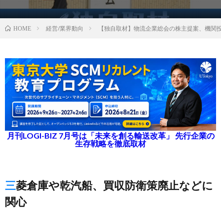
経営/業界動向
【独自取材】物流企業総会の株主提案、機関
HOME
月刊LOGI-BIZ 7月号は「未来を創る輸送改革」 先行企業の
生存戦略を徹底取材
三菱倉庫や乾汽船、買収防衛策廃止などに
関心