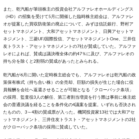
また、乾汽船が筆頭株主の投資会社アルファレオホールディングス
（HD）の招集を受けて5月に開催した臨時株主総会は、アルファレ
オが提案した買収防衛策の廃止について、みずほ信託銀行、野村ア
セットマネジメント、大和アセットマネジメント、日興アセットマ
ネジメント、三菱UFJ国際投信、アセットマネジメントOne、三井住
友トラスト・アセットマネジメントの7社が賛成していた。アルファ
レオによれば、賛成は議決権全体の約47％に及び、アルファレオの
持ち分を除くと2割弱の賛成があったとみられる。
乾汽船が6月に開いた定時株主総会でも、アルファレオは乾汽船の政
策保有株式（持ち合い株）の全売却、巨額の損失が生じた場合に役
員報酬を会社へ返還させることが可能となる「クローバック条項」
の採用、監査役3人の解任、第三者割当増資を行う際は事前に株主総
会の普通決議を経ることを条件化の4議案を提案。いずれも否決され
たものの、3～4割の賛成票が入った。機関投資家13社では大和アセ
ットマネジメント、三井住友トラスト・アセットマネジメントの2社
がクローバック条項の採用に賛成していた。