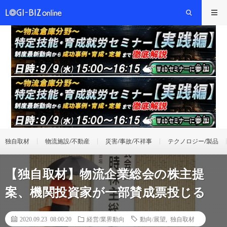
独自取材
物流施設/不動産
災害/事故/不祥事
テクノロジー/製品
【独自取材】物流企業総会の株主提
案、機関投資家が一部賛成票投じる
2020.09.23 08:00:20
経営/業界動向
動向/展望
,
独自取材