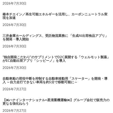
2026年7月30日
椿本チエイン／再生可能エネルギーを活用し、カーボンニュートラル実
現を加速
2026年7月30日
三井倉庫ホールディングス、受託物流業務に 「生成AI出荷検品アプリ」
を開発・導入開始
2026年7月30日
“独自開発こだわり”のサプリメントでD2C展開する「ウェルモット製薬」
がEC自動出荷アプリ「シッピーノ」を導入
2026年7月30日
自動車船の荷役中断を抑制する自動車移動用「スケーター」を開発・導
入 ～自力走行できない車両を約5分で移動可能に～
2026年7月27日
【㈱ハナインターナショナル×星清重機運輸㈱】グループ会社で販売力の
更なる強化ねらう
2026年7月27日