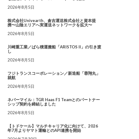
2026年8月5日
株式会社Univearth、倉吉運送株式会社と資本提
携〜山陰エリアへ実運送ネットワークを拡大〜
2026年8月5日
川崎重工業／ばら積運搬船「ARISTOS II」の引き渡
し
2026年8月5日
フジトランスコーポレーション／新造船「蓉翔丸」
就航
2026年8月5日
ネバーマイル：TGR Haas F1 Teamとのパートナー
シップ契約を締結しました
2026年8月5日
【トドケール】マルチキャリア化に向けて、2026
年7月よりヤマト運輸とのAPI連携を開始
2026年7月30日