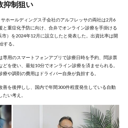
故抑制狙い
ッサホールディングス子会社のアルフレッサの両社は2月6
援と重症化予防に向け、合弁でオンライン診療を手掛ける
横浜市）を2024年12月に設立したと発表した。出資比率は開
始する。
は専用のスマートフォンアプリで診療日時を予約、問診票
などを使い、最短10分でオンライン診療を済ませられる。
診療や調剤の費用はドライバー自身が負担する。
改善を後押しし、国内で年間300件程度発生している自動
したい考え。