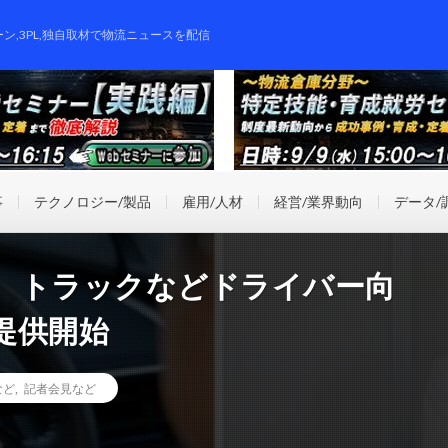
ーン,3PL,独自取材で物流ニュースを配信
事
テクノロジー/製品
雇用/人材
経営/業界動向
データ/
、トラックなどドライバー向
提供開始
など
,
記者会見など