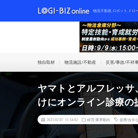
物流不動産,ロボット,ドロ
独自取材
物流施設/不動産
災害/事故/不祥
ヤマトとアルフレッサ
けにオンライン診療の
2025.02.07 11:54:02
経営/業界動向
提携/合弁