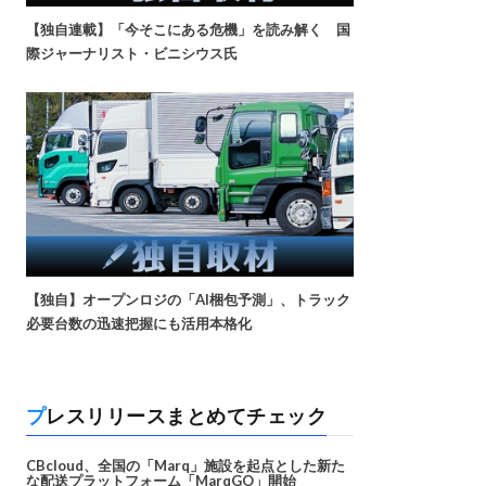
【独自連載】「今そこにある危機」を読み解く 国
際ジャーナリスト・ビニシウス氏
【独自】オープンロジの「AI梱包予測」、トラック
必要台数の迅速把握にも活用本格化
プレスリリースまとめてチェック
CBcloud、全国の「Marq」施設を起点とした新た
な配送プラットフォーム「MarqGO」開始