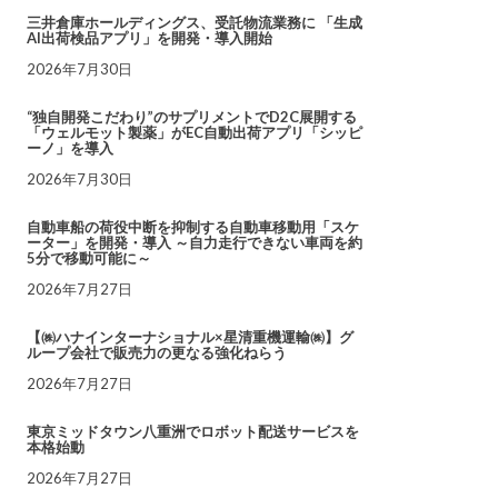
三井倉庫ホールディングス、受託物流業務に 「生成
AI出荷検品アプリ」を開発・導入開始
2026年7月30日
“独自開発こだわり”のサプリメントでD2C展開する
「ウェルモット製薬」がEC自動出荷アプリ「シッピ
ーノ」を導入
2026年7月30日
自動車船の荷役中断を抑制する自動車移動用「スケ
ーター」を開発・導入 ～自力走行できない車両を約
5分で移動可能に～
2026年7月27日
【㈱ハナインターナショナル×星清重機運輸㈱】グ
ループ会社で販売力の更なる強化ねらう
2026年7月27日
東京ミッドタウン八重洲でロボット配送サービスを
本格始動
2026年7月27日