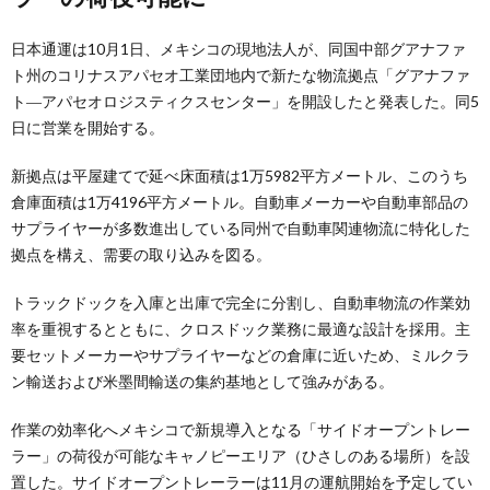
日本通運は10月1日、メキシコの現地法人が、同国中部グアナファ
ト州のコリナスアパセオ工業団地内で新たな物流拠点「グアナファ
ト―アパセオロジスティクスセンター」を開設したと発表した。同5
日に営業を開始する。
新拠点は平屋建てで延べ床面積は1万5982平方メートル、このうち
倉庫面積は1万4196平方メートル。自動車メーカーや自動車部品の
サプライヤーが多数進出している同州で自動車関連物流に特化した
拠点を構え、需要の取り込みを図る。
トラックドックを入庫と出庫で完全に分割し、自動車物流の作業効
率を重視するとともに、クロスドック業務に最適な設計を採用。主
要セットメーカーやサプライヤーなどの倉庫に近いため、ミルクラ
ン輸送および米墨間輸送の集約基地として強みがある。
作業の効率化へメキシコで新規導入となる「サイドオープントレー
ラー」の荷役が可能なキャノピーエリア（ひさしのある場所）を設
置した。サイドオープントレーラーは11月の運航開始を予定してい