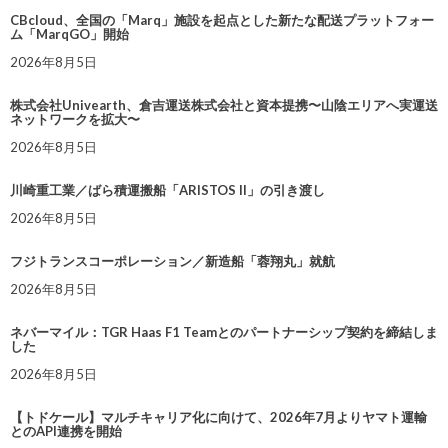
CBcloud、全国の「Marq」施設を起点とした新たな配送プラットフォー
ム「MarqGO」開始
2026年8月5日
株式会社Univearth、倉吉運送株式会社と資本提携〜山陰エリアへ実運送
ネットワークを拡大〜
2026年8月5日
川崎重工業／ばら積運搬船「ARISTOS II」の引き渡し
2026年8月5日
フジトランスコーポレーション／新造船「蓉翔丸」就航
2026年8月5日
ネバーマイル：TGR Haas F1 Teamとのパートナーシップ契約を締結しま
した
2026年8月5日
【トドケール】マルチキャリア化に向けて、2026年7月よりヤマト運輸
とのAPI連携を開始