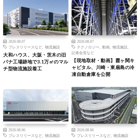
2026.08.07
2026.08.07
プレスリリースなど
,
物流施設
テクノロジー
,
動画
,
物流施設
,
記者会見など
大和ハウス、大阪・茨木の旧
【現地取材・動画】霞ヶ関キ
パナ工場跡地で3.1万㎡のマル
ャピタル、川崎・東扇島の冷
チ型物流施設着工
凍自動倉庫を公開
2026.08.06
2026.08.06
プレスリリースなど
,
物流施設
プレスリリースなど
,
物流施設