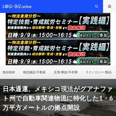
独自取材
物流施設/不動産
災害/事故/不祥事
テクノロジー/製品
日本通運、メキシコ現法がグアナファ
ト州で自動車関連物流に特化した1・6
万平方メートルの拠点開設