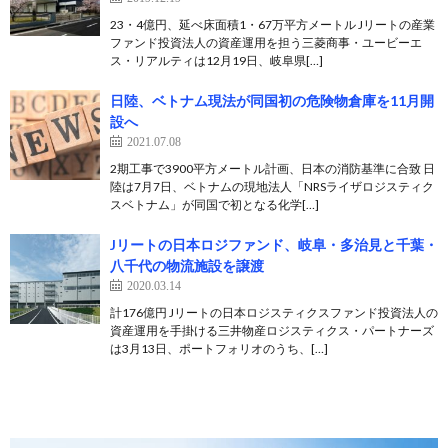
23・4億円、延べ床面積1・67万平方メートル Jリートの産業
ファンド投資法人の資産運用を担う三菱商事・ユービーエ
ス・リアルティは12月19日、岐阜県[…]
日陸、ベトナム現法が同国初の危険物倉庫を11月開
設へ
2021.07.08
2期工事で3900平方メートル計画、日本の消防基準に合致 日
陸は7月7日、ベトナムの現地法人「NRSライザロジスティク
スベトナム」が同国で初となる化学[…]
Jリートの日本ロジファンド、岐阜・多治見と千葉・
八千代の物流施設を譲渡
2020.03.14
計176億円 Jリートの日本ロジスティクスファンド投資法人の
資産運用を手掛ける三井物産ロジスティクス・パートナーズ
は3月13日、ポートフォリオのうち、[…]