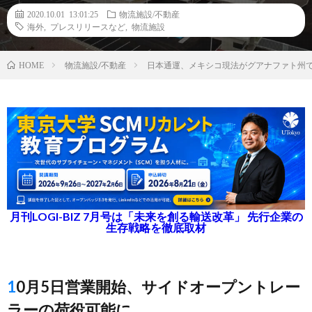
2020.10.01 13:01:25
物流施設/不動産
海外
,
プレスリリースなど
,
物流施設
物流施設/不動産
日本通運、メキシコ現法がグアナファト州で
HOME
月刊LOGI-BIZ 7月号は「未来を創る輸送改革」 先行企業の
生存戦略を徹底取材
10月5日営業開始、サイドオープントレー
ラーの荷役可能に