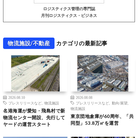
ロジスティクス管理の専門誌
月刊ロジスティクス・ビジネス
物流施設/不動産
カテゴリの最新記事
2026.08.10
2026.08.08
プレスリリースなど
,
物流施設
プレスリリースなど
,
動向/展望
,
物流施設
名港海運が愛知・飛島村で新
東京団地倉庫が60周年、「共
物流センター開設、先行して
同型」53.8万㎡を運営
ヤードの運営スタート