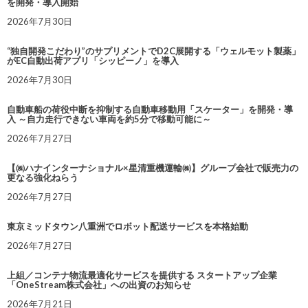
を開発・導入開始
2026年7月30日
“独自開発こだわり”のサプリメントでD2C展開する「ウェルモット製薬」
がEC自動出荷アプリ「シッピーノ」を導入
2026年7月30日
自動車船の荷役中断を抑制する自動車移動用「スケーター」を開発・導
入 ～自力走行できない車両を約5分で移動可能に～
2026年7月27日
【㈱ハナインターナショナル×星清重機運輸㈱】グループ会社で販売力の
更なる強化ねらう
2026年7月27日
東京ミッドタウン八重洲でロボット配送サービスを本格始動
2026年7月27日
上組／コンテナ物流最適化サービスを提供する スタートアップ企業
「OneStream株式会社」への出資のお知らせ
2026年7月21日