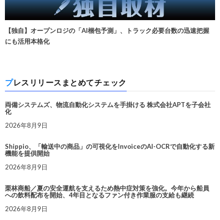
【独自】オープンロジの「AI梱包予測」、トラック必要台数の迅速把握
にも活用本格化
プレスリリースまとめてチェック
両備システムズ、物流自動化システムを手掛ける 株式会社APTを子会社
化
2026年8月9日
Shippio、「輸送中の商品」の可視化をInvoiceのAI-OCRで自動化する新
機能を提供開始
2026年8月9日
栗林商船／夏の安全運航を支えるため熱中症対策を強化。今年から船員
への飲料配布を開始、4年目となるファン付き作業服の支給も継続
2026年8月9日