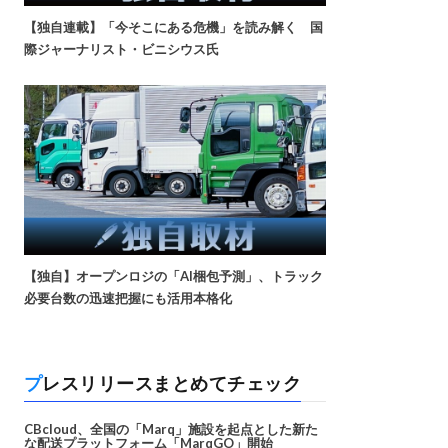
【独自連載】「今そこにある危機」を読み解く 国
際ジャーナリスト・ビニシウス氏
【独自】オープンロジの「AI梱包予測」、トラック
必要台数の迅速把握にも活用本格化
プレスリリースまとめてチェック
CBcloud、全国の「Marq」施設を起点とした新た
な配送プラットフォーム「MarqGO」開始