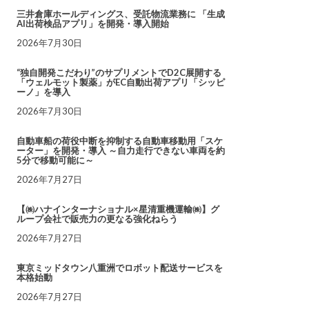
三井倉庫ホールディングス、受託物流業務に 「生成
AI出荷検品アプリ」を開発・導入開始
2026年7月30日
“独自開発こだわり”のサプリメントでD2C展開する
「ウェルモット製薬」がEC自動出荷アプリ「シッピ
ーノ」を導入
2026年7月30日
自動車船の荷役中断を抑制する自動車移動用「スケ
ーター」を開発・導入 ～自力走行できない車両を約
5分で移動可能に～
2026年7月27日
【㈱ハナインターナショナル×星清重機運輸㈱】グ
ループ会社で販売力の更なる強化ねらう
2026年7月27日
東京ミッドタウン八重洲でロボット配送サービスを
本格始動
2026年7月27日