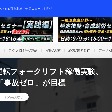
ーン,3PL,独自取材で物流ニュースを配信
事
テクノロジー/製品
雇用/人材
経営/業界動向
データ/
運転フォークリフト稼働実験、
「事故ゼロ」が目標
ト
,
記者会見など