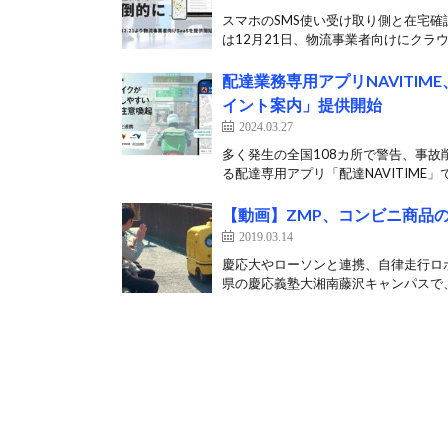
スマホのSMS使い受け取り側と在宅確
は12月21日、物流事業者向けにクラウ
配達業務専用アプリNAVITI
イント案内」提供開始
2024.03.27
多く発生の全国108カ所で警告、事故
る配達専用アプリ「配達NAVITIME」で
【動画】ZMP、コンビニ商品
2019.03.14
慶応大やローソンと連携、自律走行ロボ
県の慶応義塾大湘南藤沢キャンパスで、