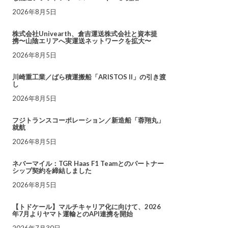
2026年8月5日
株式会社Univearth、倉吉運送株式会社と資本提
携〜山陰エリアへ実運送ネットワークを拡大〜
2026年8月5日
川崎重工業／ばら積運搬船「ARISTOS II」の引き渡
し
2026年8月5日
フジトランスコーポレーション／新造船「蓉翔丸」
就航
2026年8月5日
ネバーマイル：TGR Haas F1 Teamとのパートナー
シップ契約を締結しました
2026年8月5日
【トドケール】マルチキャリア化に向けて、2026
年7月よりヤマト運輸とのAPI連携を開始
2026年7月30日