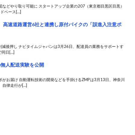
認などやり取り可能に スタートアップ企業の207（東京都目黒区目黒）
ドベース[…]
ME、高速道路運営6社と連携し原付バイクの「誤進入注意ポ
削減後押し ナビタイムジャパンは3月26日、配達員の業務をサポートす
同日[…]
の無人配送実験を公開
がお届け 自動運転技術の開発などを手掛けるZMPは3月13日、神奈川
自律走行が[…]