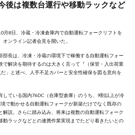
10月8日、冷蔵・冷凍倉庫内で自動運転フォークリフトを
、オンライン記者会見を開いた。
新部長は、冷凍・冷蔵の環境下で稼働する自動運転フォー
験で解決を期待するのは大きく言って『（保管・入出荷業
点だ」と述べ、人手不足カバーと安全性確保を図る意向を
している国内76DC（在庫型倉庫）のうち、9割以上が冷
環境で動かせる自動運転フォークが新築だけでなく既存の
と解説。さらに踏み込み、将来は複数の自動運転フォーク
移動ラックなどとの連携作業実現までたどり着きたいとの