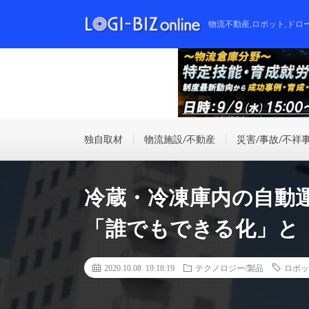
物流不動産,ロボット,ドロ
独自取材
物流施設/不動産
災害/事故/不祥
冷蔵・冷凍庫内の自動
「誰でもできる化」と
2020.10.08 19:18:19
テクノロジー/製品
ロボッ