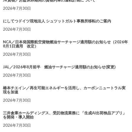
JR貨物／お盆休み期間の貨物列車の運転計画について
2026年7月30日
にしてつドイツ現地法人 シュツットガルト事務所移転のご案内
2026年7月30日
NCA／日本発国際航空貨物燃油サーチャージ適用額のお知らせ（2026年
8月1日適用 改定）
2026年7月30日
JAL／2026年8月前半 燃油サーチャージ適用額のお知らせ(変更)
2026年7月30日
椿本チエイン／再生可能エネルギーを活用し、カーボンニュートラル実
現を加速
2026年7月30日
三井倉庫ホールディングス、受託物流業務に 「生成AI出荷検品アプリ」
を開発・導入開始
2026年7月30日