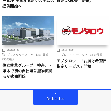
ー管理”実現する新システムの
貿易DX協会」が発足
提供開始へ
2026.08.06
2026.08.06
プレスリリースなど
,
動向/展望
,
プレスリリースなど
,
動向/展望
物流施設
モノタロウ、「お届け希望日
住友林業グループ、神奈川・
指定サービス」開始
厚木で初の自社運営型物流拠
点が稼働開始
Back to Top