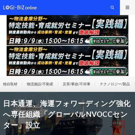
独自取材
物流施設/不動産
災害/事故/不祥事
テクノロジー/製品
日本通運、海運フォワーディング強化
へ専任組織「グローバルNVOCCセン
ター」設立