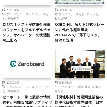
2026.08.07
2026.08.06
テクノロジー
,
プレスリリースな
プレスリリースなど
,
ロボット
,
ど
,
動向/展望
動向/展望
ロジスネクストが防爆仕様車
ROBO-HI、吊り下げ式クレー
のフォークをフルモデルチェ
ンに代わる超重量級
ンジ、オペレーターの快適性
200tAGVで「落下リスク」
向上図る
解消と説明
2026.08.06
2026.08.06
テクノロジー
,
プレスリリースな
テクノロジー
,
動向/展望
,
記者会
ど
,
動向/展望
見など
ゼロボード、常に最新の情報
【現地取材】貿易関連業務の
共有が可能な“動的サプライヤ
効率化目指す業界団体「日本