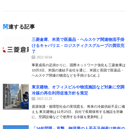
関連する記事
三菱倉庫、米英で医薬品・ヘルスケア関連物流手掛
けるキャバリエ・ロジスティクスグループの買収完
了
2023.10.04
事業成長の足掛かりに、国際ネットワーク強化も 三菱倉庫は
10月3日、米国の連結子会社を通じ、米国と英国で医薬品・
ヘルスケア関連の物流などを手掛けるCa[…]
東京建物、オフィスビルや物流施設など対象に空調
冷媒の再生利用促進方針を策定
2025.12.25
資源保護・循環型社会の実現図る、将来の冷媒供給不足に備
えも 東京建物は12月25日、自社で長期保有する施設を対象
に、空調設備などで使用する冷媒を更新時[…]
「24年問題」直撃、物流業の人手不足倒産は昨年の