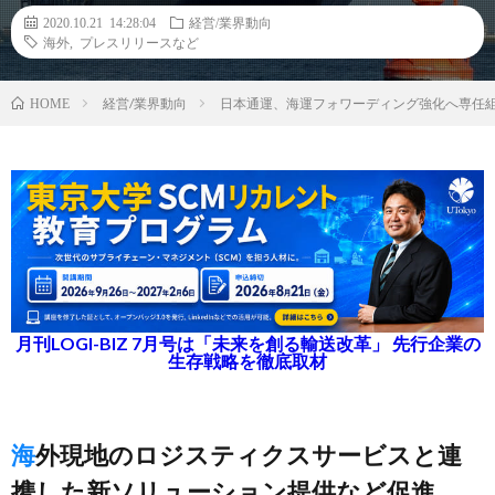
2020.10.21 14:28:04
経営/業界動向
海外
,
プレスリリースなど
経営/業界動向
日本通運、海運フォワーディング強化へ専任組
HOME
月刊LOGI-BIZ 7月号は「未来を創る輸送改革」 先行企業の
生存戦略を徹底取材
海外現地のロジスティクスサービスと連
携した新ソリューション提供など促進