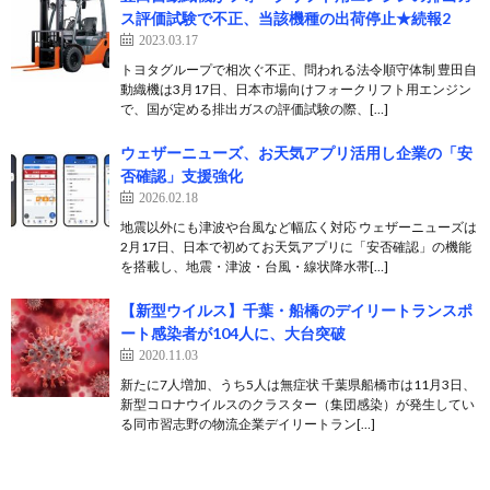
ス評価試験で不正、当該機種の出荷停止★続報2
2023.03.17
トヨタグループで相次ぐ不正、問われる法令順守体制 豊田自
動織機は3月17日、日本市場向けフォークリフト用エンジン
で、国が定める排出ガスの評価試験の際、[…]
ウェザーニューズ、お天気アプリ活用し企業の「安
否確認」支援強化
2026.02.18
地震以外にも津波や台風など幅広く対応 ウェザーニューズは
2月17日、日本で初めてお天気アプリに「安否確認」の機能
を搭載し、地震・津波・台風・線状降水帯[…]
【新型ウイルス】千葉・船橋のデイリートランスポ
ート感染者が104人に、大台突破
2020.11.03
新たに7人増加、うち5人は無症状 千葉県船橋市は11月3日、
新型コロナウイルスのクラスター（集団感染）が発生してい
る同市習志野の物流企業デイリートラン[…]