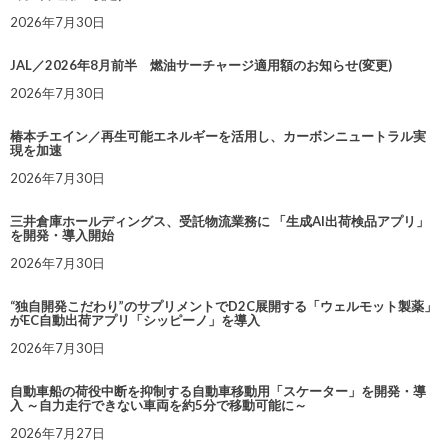
2026年7月30日
JAL／2026年8月前半 燃油サーチャージ適用額のお知らせ(変更)
2026年7月30日
椿本チエイン／再生可能エネルギーを活用し、カーボンニュートラル実
現を加速
2026年7月30日
三井倉庫ホールディングス、受託物流業務に 「生成AI出荷検品アプリ」
を開発・導入開始
2026年7月30日
“独自開発こだわり”のサプリメントでD2C展開する「ウェルモット製薬」
がEC自動出荷アプリ「シッピーノ」を導入
2026年7月30日
自動車船の荷役中断を抑制する自動車移動用「スケーター」を開発・導
入 ～自力走行できない車両を約5分で移動可能に～
2026年7月27日