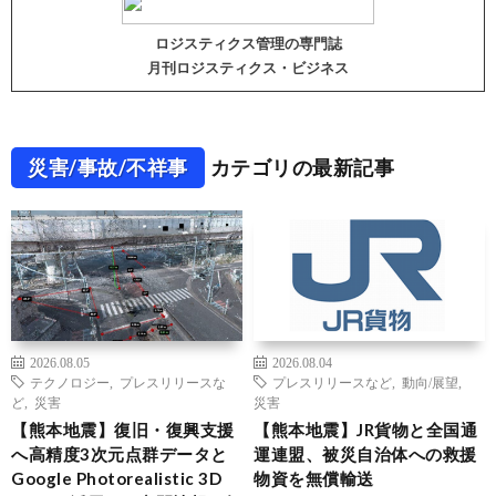
ロジスティクス管理の専門誌
月刊ロジスティクス・ビジネス
災害/事故/不祥事
カテゴリの最新記事
2026.08.05
2026.08.04
テクノロジー
,
プレスリリースな
プレスリリースなど
,
動向/展望
,
ど
,
災害
災害
【熊本地震】復旧・復興支援
【熊本地震】JR貨物と全国通
へ高精度3次元点群データと
運連盟、被災自治体への救援
Google Photorealistic 3D
物資を無償輸送