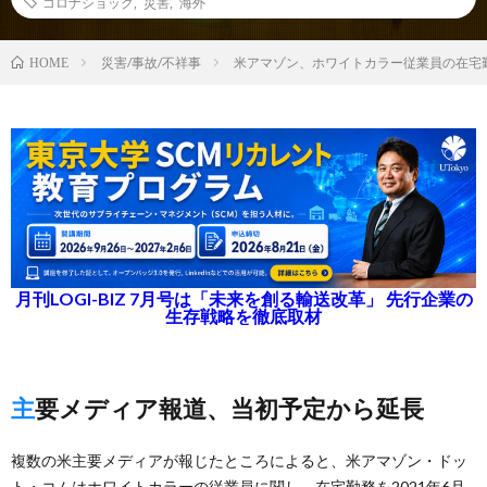
コロナショック
,
災害
,
海外
災害/事故/不祥事
米アマゾン、ホワイトカラー従業員の在宅勤
HOME
月刊LOGI-BIZ 7月号は「未来を創る輸送改革」 先行企業の
生存戦略を徹底取材
主要メディア報道、当初予定から延長
複数の米主要メディアが報じたところによると、米アマゾン・ドッ
ト・コムはホワイトカラーの従業員に関し、在宅勤務を2021年6月