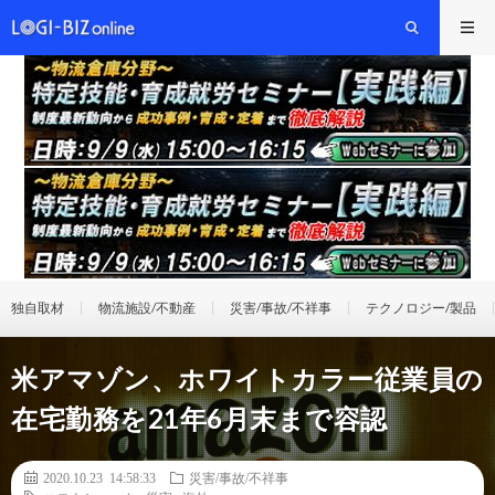
独自取材
物流施設/不動産
災害/事故/不祥事
テクノロジー/製品
米アマゾン、ホワイトカラー従業員の
在宅勤務を21年6月末まで容認
2020.10.23 14:58:33
災害/事故/不祥事