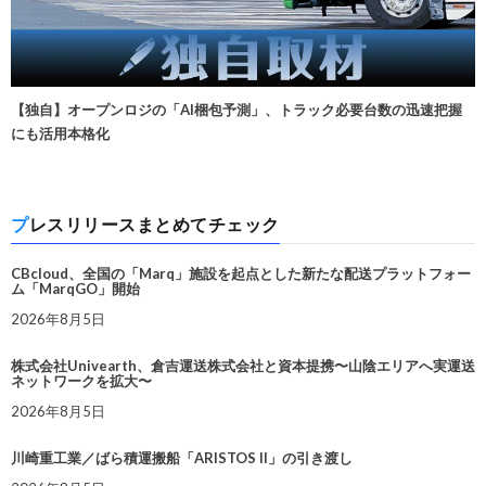
【独自】オープンロジの「AI梱包予測」、トラック必要台数の迅速把握
にも活用本格化
プレスリリースまとめてチェック
CBcloud、全国の「Marq」施設を起点とした新たな配送プラットフォー
ム「MarqGO」開始
2026年8月5日
株式会社Univearth、倉吉運送株式会社と資本提携〜山陰エリアへ実運送
ネットワークを拡大〜
2026年8月5日
川崎重工業／ばら積運搬船「ARISTOS II」の引き渡し