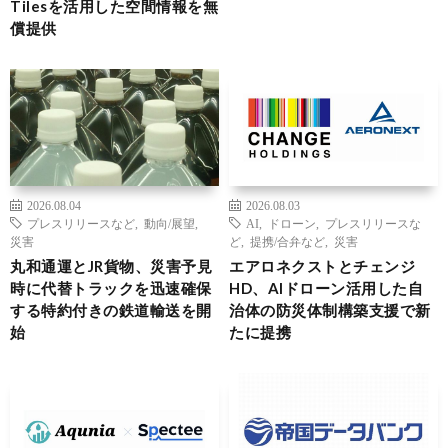
Tilesを活用した空間情報を無
償提供
2026.08.04
2026.08.03
プレスリリースなど
,
動向/展望
,
AI
,
ドローン
,
プレスリリースな
災害
ど
,
提携/合弁など
,
災害
丸和通運とJR貨物、災害予見
エアロネクストとチェンジ
時に代替トラックを迅速確保
HD、AIドローン活用した自
する特約付きの鉄道輸送を開
治体の防災体制構築支援で新
始
たに提携