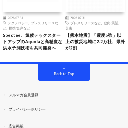
2026.07.31
2026.07.31
テクノロジー
,
プレスリリースな
プレスリリースなど
,
動向/展望
,
ど
,
提携/合弁など
災害
Spectee、気候テックスター
【熊本地震】「震度5強」以
トアップのAquniaと高精度な
上の被災地域に2.2万社、県外
洪水予測技術を共同開発へ
が2割
Back to Top
メルマガ会員登録
プライバシーポリシー
広告掲載