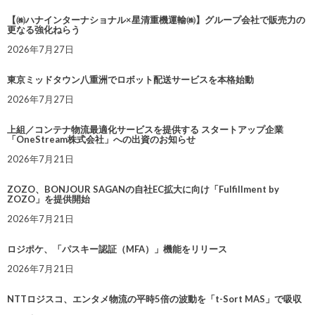
【㈱ハナインターナショナル×星清重機運輸㈱】グループ会社で販売力の
更なる強化ねらう
2026年7月27日
東京ミッドタウン八重洲でロボット配送サービスを本格始動
2026年7月27日
上組／コンテナ物流最適化サービスを提供する スタートアップ企業
「OneStream株式会社」への出資のお知らせ
2026年7月21日
ZOZO、BONJOUR SAGANの自社EC拡大に向け「Fulfillment by
ZOZO」を提供開始
2026年7月21日
ロジポケ、「パスキー認証（MFA）」機能をリリース
2026年7月21日
NTTロジスコ、エンタメ物流の平時5倍の波動を「t-Sort MAS」で吸収