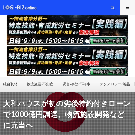
独自取材
物流施設/不動産
災害/事故/不祥事
テクノロジー/製品
大和ハウスが初の劣後特約付きローン
で1000億円調達、物流施設開発など
に充当へ