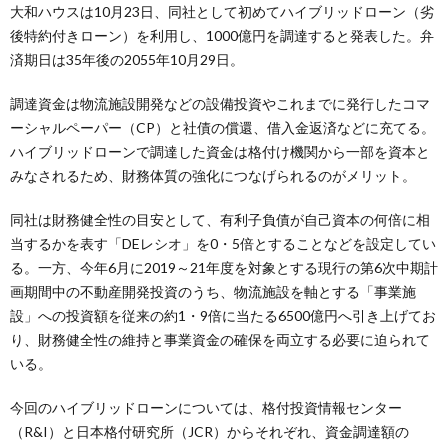
大和ハウスは10月23日、同社として初めてハイブリッドローン（劣
後特約付きローン）を利用し、1000億円を調達すると発表した。弁
済期日は35年後の2055年10月29日。
調達資金は物流施設開発などの設備投資やこれまでに発行したコマ
ーシャルペーパー（CP）と社債の償還、借入金返済などに充てる。
ハイブリッドローンで調達した資金は格付け機関から一部を資本と
みなされるため、財務体質の強化につなげられるのがメリット。
同社は財務健全性の目安として、有利子負債が自己資本の何倍に相
当するかを表す「DEレシオ」を0・5倍とすることなどを設定してい
る。一方、今年6月に2019～21年度を対象とする現行の第6次中期計
画期間中の不動産開発投資のうち、物流施設を軸とする「事業施
設」への投資額を従来の約1・9倍に当たる6500億円へ引き上げてお
り、財務健全性の維持と事業資金の確保を両立する必要に迫られて
いる。
今回のハイブリッドローンについては、格付投資情報センター
（R&I）と日本格付研究所（JCR）からそれぞれ、資金調達額の