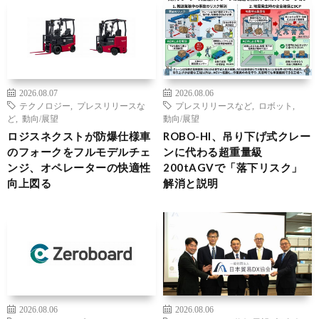
2026.08.07
2026.08.06
テクノロジー
,
プレスリリースな
プレスリリースなど
,
ロボット
,
ど
,
動向/展望
動向/展望
ロジスネクストが防爆仕様車
ROBO-HI、吊り下げ式クレー
のフォークをフルモデルチェ
ンに代わる超重量級
ンジ、オペレーターの快適性
200tAGVで「落下リスク」
向上図る
解消と説明
2026.08.06
2026.08.06