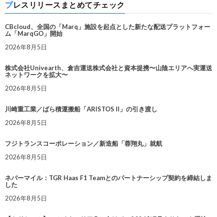
プレスリリースまとめてチェック
CBcloud、全国の「Marq」施設を起点とした新たな配送プラットフォー
ム「MarqGO」開始
2026年8月5日
株式会社Univearth、倉吉運送株式会社と資本提携〜山陰エリアへ実運送
ネットワークを拡大〜
2026年8月5日
川崎重工業／ばら積運搬船「ARISTOS II」の引き渡し
2026年8月5日
フジトランスコーポレーション／新造船「蓉翔丸」就航
2026年8月5日
ネバーマイル：TGR Haas F1 Teamとのパートナーシップ契約を締結しま
した
2026年8月5日