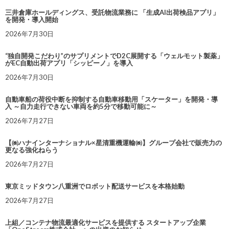
三井倉庫ホールディングス、受託物流業務に 「生成AI出荷検品アプリ」
を開発・導入開始
2026年7月30日
“独自開発こだわり”のサプリメントでD2C展開する「ウェルモット製薬」
がEC自動出荷アプリ「シッピーノ」を導入
2026年7月30日
自動車船の荷役中断を抑制する自動車移動用「スケーター」を開発・導
入 ～自力走行できない車両を約5分で移動可能に～
2026年7月27日
【㈱ハナインターナショナル×星清重機運輸㈱】グループ会社で販売力の
更なる強化ねらう
2026年7月27日
東京ミッドタウン八重洲でロボット配送サービスを本格始動
2026年7月27日
上組／コンテナ物流最適化サービスを提供する スタートアップ企業