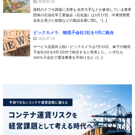
2026.03.18
原料のナフサ調達に支障も 化学大手などが参加している業界
団体の石油化学工業協会（石化協）は3月17日、中東情勢緊
迫化を受けた樹脂などの製品在庫に関し「[…]
ビックカメラ、物流子会社2社を9月に統合
2022.07.19
サービス品質向上狙い ビックカメラは7月15日、傘下の物流
子会社2社を9月1日付で統合すると発表した。 いずれも
100％子会社で運送事業を手掛けるビッ[…]