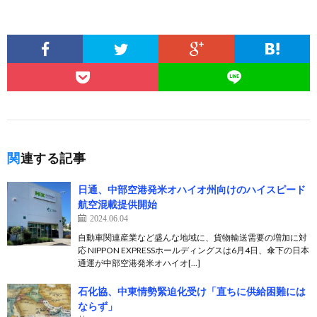
関連する記事
日通、中部空港発米オハイオ州向けのハイスピード
航空混載提供開始
2024.06.04
自動車関連産業など盛んな地域に、貨物輸送需要の増加に対
応 NIPPON EXPRESSホールディングスは6月4日、傘下の日本
通運が中部空港発米オハイオ[…]
石化協、中東情勢緊迫化受け「直ちに供給困難には
ならず」