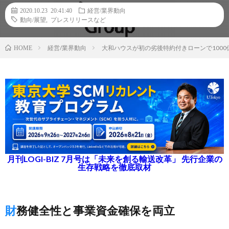
2020.10.23 20:41:40
経営/業界動向
動向/展望
,
プレスリリースなど
経営/業界動向
大和ハウスが初の劣後特約付きローンで100
HOME
月刊LOGI-BIZ 7月号は「未来を創る輸送改革」 先行企業の
生存戦略を徹底取材
財務健全性と事業資金確保を両立