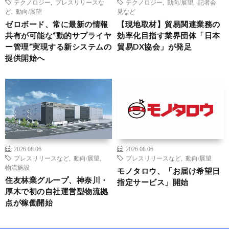
テクノロジー
,
プレスリリースな
テクノロジー
,
動向/展望
,
記者会
ど
,
動向/展望
見など
ゼロボード、常に最新の情報
【現地取材】貿易関連業務の
共有が可能な“動的サプライヤ
効率化目指す業界団体「日本
ー管理”実現する新システムの
貿易DX協会」が発足
提供開始へ
2026.08.06
2026.08.06
プレスリリースなど
,
動向/展望
,
プレスリリースなど
,
動向/展望
物流施設
モノタロウ、「お届け希望日
住友林業グループ、神奈川・
指定サービス」開始
厚木で初の自社運営型物流拠
点が稼働開始