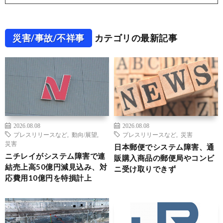
災害/事故/不祥事
カテゴリの最新記事
2026.08.08
2026.08.08
プレスリリースなど
,
動向/展望
,
プレスリリースなど
,
災害
災害
日本郵便でシステム障害、通
ニチレイがシステム障害で連
販購入商品の郵便局やコンビ
結売上高50億円減見込み、対
ニ受け取りできず
応費用10億円を特損計上