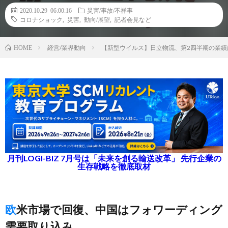
2020.10.29 06:00:16
災害/事故/不祥事
コロナショック
,
災害
,
動向/展望
,
記者会見など
経営/業界動向
【新型ウイルス】日立物流、第2四半期の業
HOME
月刊LOGI-BIZ 7月号は「未来を創る輸送改革」 先行企業の
生存戦略を徹底取材
欧米市場で回復、中国はフォワーディング
需要取り込み