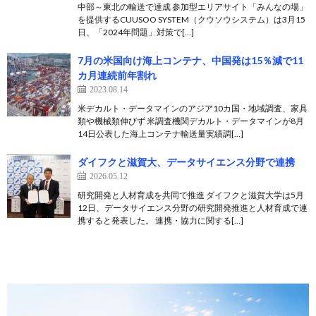
中部～東北の輸送で達成 参加型エリアサイト「みんなの場」
を提供するCUUSOO SYSTEM（クウソウシステム）は3月15
日、「2024年問題」対策で[…]
7月の米国向け海上コンテナ、中国発は15％減で11
カ月連続前年割れ
2023.08.14
米デカルト・データマインのアジア10カ国・地域調査、家具
類や機械類伸びず 米調査機関デカルト・データマインが8月
14日公表した海上コンテナ輸送量実績調[…]
ダイフクと滋賀大、データサイエンス分野で連携
2026.05.12
研究開発と人材育成を共同で推進 ダイフクと滋賀大学は5月
12日、データサイエンス分野の研究開発推進と人材育成で連
携すると発表した。 連携・協力に関する[…]