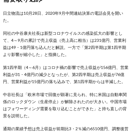
日立物流は10月28日、2020年9月中間連結決算の電話会見を開い
た。
同社の中谷康夫社長は新型コロナウイルスの感染拡大の影響とし
て、4～9月の累計で売上収益（売上高に相当）は231億円、営業利
益は49・1億円落ち込んだと解説。一方で「第2四半期は第1四半期
より影響が縮小した」と指摘した。
第1四半期（4～6月）はコロナ禍の影響で売上収益が156億円、営業
利益が31・4億円の減少となったが、第2四半期は売上収益が76億
円、営業利益が15億円の落ち込みで、第1四半期からは半減した。
中谷社長は「欧米市場で回復が顕著に見られ、特に米国は自動車関
係のロックダウン（生産停止）が解除されたのが大きい。中国市場
はフォワーディング需要を取り込むことができた」と持ち直しの背
景を説明した。
通期の業績予想は売上収益が前期比3・2％減の6510億円、調整後営