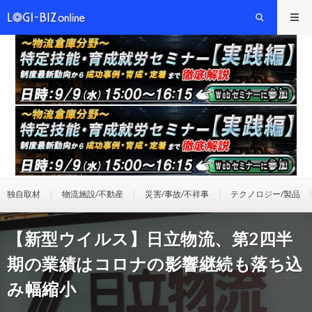
独自取材
物流施設/不動産
災害/事故/不祥事
テクノロジー/製品
【新型ウイルス】日立物流、第2四半
期の業績はコロナの影響継続も落ち込
み幅縮小