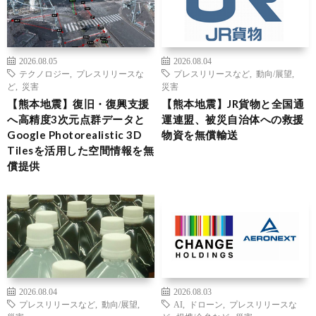
2026.08.05
2026.08.04
テクノロジー
,
プレスリリースな
プレスリリースなど
,
動向/展望
,
ど
,
災害
災害
【熊本地震】復旧・復興支援
【熊本地震】JR貨物と全国通
へ高精度3次元点群データと
運連盟、被災自治体への救援
Google Photorealistic 3D
物資を無償輸送
Tilesを活用した空間情報を無
償提供
2026.08.04
2026.08.03
プレスリリースなど
,
動向/展望
,
AI
,
ドローン
,
プレスリリースな