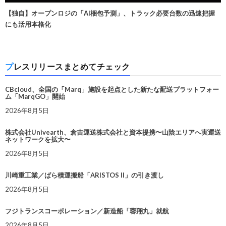
【独自】オープンロジの「AI梱包予測」、トラック必要台数の迅速把握
にも活用本格化
プレスリリースまとめてチェック
CBcloud、全国の「Marq」施設を起点とした新たな配送プラットフォー
ム「MarqGO」開始
2026年8月5日
株式会社Univearth、倉吉運送株式会社と資本提携〜山陰エリアへ実運送
ネットワークを拡大〜
2026年8月5日
川崎重工業／ばら積運搬船「ARISTOS II」の引き渡し
2026年8月5日
フジトランスコーポレーション／新造船「蓉翔丸」就航
2026年8月5日