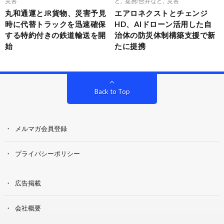
災害
ど
,
提携/合弁など
,
災害
丸和通運とJR貨物、災害予見
エアロネクストとチェンジ
時に代替トラックを迅速確保
HD、AIドローン活用した自
する特約付きの鉄道輸送を開
治体の防災体制構築支援で新
始
たに提携
Back to Top
メルマガ会員登録
プライバシーポリシー
広告掲載
会社概要