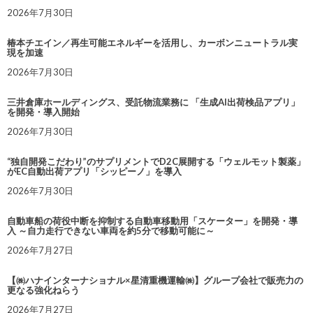
2026年7月30日
椿本チエイン／再生可能エネルギーを活用し、カーボンニュートラル実
現を加速
2026年7月30日
三井倉庫ホールディングス、受託物流業務に 「生成AI出荷検品アプリ」
を開発・導入開始
2026年7月30日
“独自開発こだわり”のサプリメントでD2C展開する「ウェルモット製薬」
がEC自動出荷アプリ「シッピーノ」を導入
2026年7月30日
自動車船の荷役中断を抑制する自動車移動用「スケーター」を開発・導
入 ～自力走行できない車両を約5分で移動可能に～
2026年7月27日
【㈱ハナインターナショナル×星清重機運輸㈱】グループ会社で販売力の
更なる強化ねらう
2026年7月27日