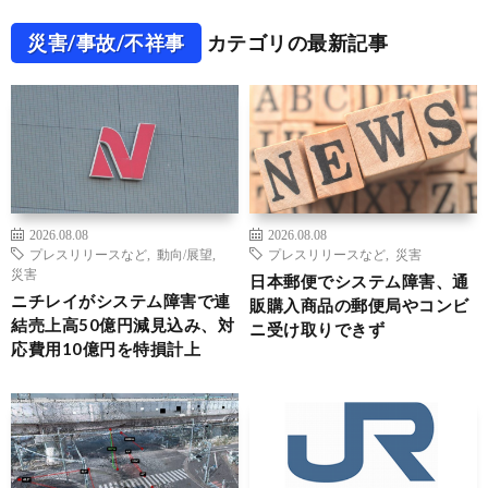
災害/事故/不祥事
カテゴリの最新記事
2026.08.08
2026.08.08
プレスリリースなど
,
動向/展望
,
プレスリリースなど
,
災害
災害
日本郵便でシステム障害、通
ニチレイがシステム障害で連
販購入商品の郵便局やコンビ
結売上高50億円減見込み、対
ニ受け取りできず
応費用10億円を特損計上