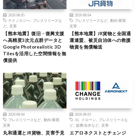
2026.08.05
2026.08.04
テクノロジー
,
プレスリリースな
プレスリリースなど
,
動向/展望
,
ど
,
災害
災害
【熊本地震】復旧・復興支援
【熊本地震】JR貨物と全国通
へ高精度3次元点群データと
運連盟、被災自治体への救援
Google Photorealistic 3D
物資を無償輸送
Tilesを活用した空間情報を無
償提供
2026.08.04
2026.08.03
プレスリリースなど
,
動向/展望
,
AI
,
ドローン
,
プレスリリースな
災害
ど
,
提携/合弁など
,
災害
丸和通運とJR貨物、災害予見
エアロネクストとチェンジ