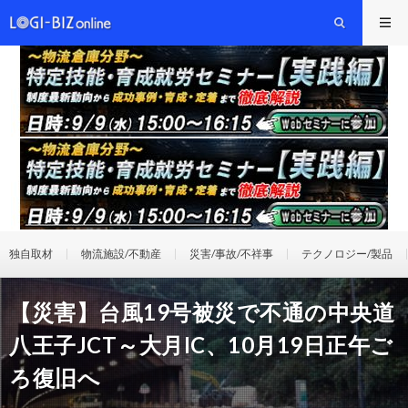
独自取材
物流施設/不動産
災害/事故/不祥事
テクノロジー/製品
【災害】台風19号被災で不通の中央道
八王子JCT～大月IC、10月19日正午ご
ろ復旧へ