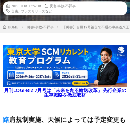
2019.10.18 15:52:18
災害/事故/不祥事
災害
,
プレスリリースなど
災害/事故/不祥事
【災害】台風19号被災で不通の中央道八王子
HOME
月刊LOGI-BIZ 7月号は「未来を創る輸送改革」 先行企業の
生存戦略を徹底取材
路肩規制実施、天候によっては予定変更も