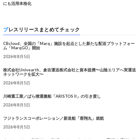
にも活用本格化
プレスリリースまとめてチェック
CBcloud、全国の「Marq」施設を起点とした新たな配送プラットフォー
ム「MarqGO」開始
2026年8月5日
株式会社Univearth、倉吉運送株式会社と資本提携〜山陰エリアへ実運送
ネットワークを拡大〜
2026年8月5日
川崎重工業／ばら積運搬船「ARISTOS II」の引き渡し
2026年8月5日
フジトランスコーポレーション／新造船「蓉翔丸」就航
2026年8月5日