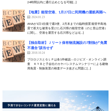
24時間以内に通行止めとなる可能[…]
【地震】能登空港、1月27日に民間機の運航再開へ
2024.01.23
ANAが1日1往復で週3便、2月末までの臨時措置 能登半島地
震で甚大な被害を受けた石川県の能登空港（のと里山空港）
に関し、空港を運営する石川県などは1[…]
【独自取材】Ｊリート保有物流施設の7割強が“免震
不適合”該当せず
2018.10.24
プロロジスとＧＬＰは各1件確認―ロジビズ・オンライン調
査 ＫＹＢと子会社のカヤバシステムマシナリーによる建物
用免震・制振装置の検査データ改ざん問題に[…]