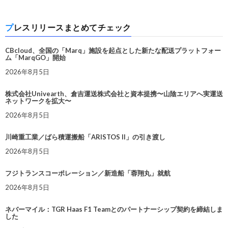
プレスリリースまとめてチェック
CBcloud、全国の「Marq」施設を起点とした新たな配送プラットフォー
ム「MarqGO」開始
2026年8月5日
株式会社Univearth、倉吉運送株式会社と資本提携〜山陰エリアへ実運送
ネットワークを拡大〜
2026年8月5日
川崎重工業／ばら積運搬船「ARISTOS II」の引き渡し
2026年8月5日
フジトランスコーポレーション／新造船「蓉翔丸」就航
2026年8月5日
ネバーマイル：TGR Haas F1 Teamとのパートナーシップ契約を締結しま
した