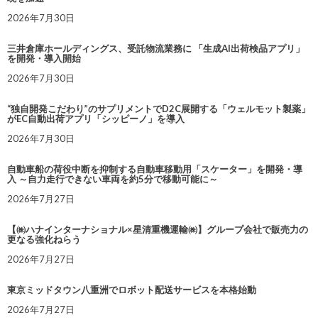
2026年7月30日
三井倉庫ホールディングス、受託物流業務に 「生成AI出荷検品アプリ」
を開発・導入開始
2026年7月30日
“独自開発こだわり”のサプリメントでD2C展開する「ウェルモット製薬」
がEC自動出荷アプリ「シッピーノ」を導入
2026年7月30日
自動車船の荷役中断を抑制する自動車移動用「スケーター」を開発・導
入 ～自力走行できない車両を約5分で移動可能に～
2026年7月27日
【㈱ハナインターナショナル×星清重機運輸㈱】グループ会社で販売力の
更なる強化ねらう
2026年7月27日
東京ミッドタウン八重洲でロボット配送サービスを本格始動
2026年7月27日