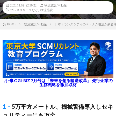
2020.11.02 22:30:22
物流施設/不動産
プレスリリースなど
,
物流施設
物流施設/不動産
日本トランスシティのベトナム現法が新倉
HOME
月刊LOGI-BIZ 7月号は「未来を創る輸送改革」 先行企業の
生存戦略を徹底取材
1・5万平方メートル、機械警備導入しセキ
ュリティーにも万全