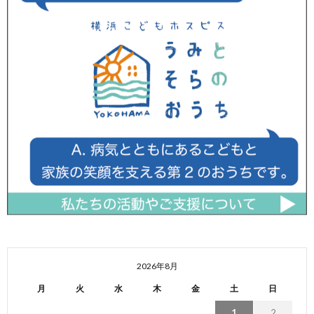
2026年8月
月
火
水
木
金
土
日
1
2