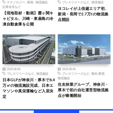
テクノロジー
,
動画
,
物流施設
,
プレスリリースなど
,
物流施設
記者会見など
ヨコレイが上信越エリア初、
【現地取材・動画】霞ヶ関キ
新潟・長岡で2.7万tの物流拠
ャピタル、川崎・東扇島の冷
点開設
凍自動倉庫を公開
2026.08.06
2026.08.06
プレスリリースなど
,
物流施設
プレスリリースなど
,
動向/展望
,
物流施設
日本GLPが神奈川・厚木で8.4
住友林業グループ、神奈川・
万㎡の物流施設完成、日本エ
厚木で初の自社運営型物流拠
マソンや真栄運輸など入居決
点が稼働開始
定