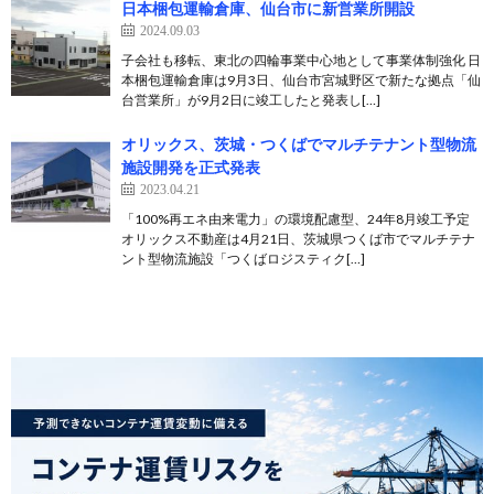
日本梱包運輸倉庫、仙台市に新営業所開設
2024.09.03
子会社も移転、東北の四輪事業中心地として事業体制強化 日
本梱包運輸倉庫は9月3日、仙台市宮城野区で新たな拠点「仙
台営業所」が9月2日に竣工したと発表し[…]
オリックス、茨城・つくばでマルチテナント型物流
施設開発を正式発表
2023.04.21
「100%再エネ由来電力」の環境配慮型、24年8月竣工予定
オリックス不動産は4月21日、茨城県つくば市でマルチテナ
ント型物流施設「つくばロジスティク[…]