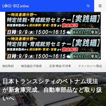
独自取材
物流施設/不動産
災害/事故/不祥事
テクノロジー/製品
日本トランスシティのベトナム現法
が新倉庫完成、自動車部品など取り扱
いへ