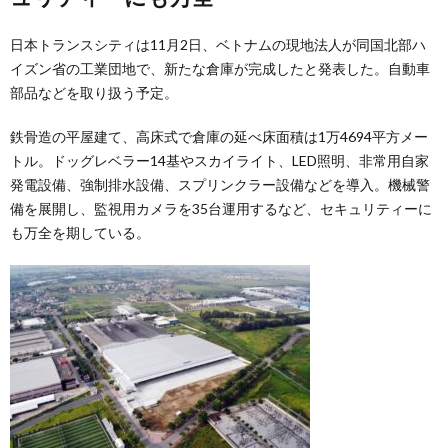
日本トランスシティは11月2日、ベトナムの現地法人が同国北部ハ
イズン省の工業団地で、新たな倉庫が完成したと発表した。自動車
部品などを取り扱う予定。
鉄骨造の平屋建て、高床式で倉庫の延べ床面積は1万4694平方メー
トル。ドッグレベラー14基やスカイライト、LED照明、非常用自家
発電設備、強制排水設備、スプリンクラー設備などを導入。機械警
備を展開し、監視用カメラを35台運用するなど、セキュリティーに
も万全を期している。