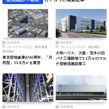
2026.08.08
2026.08.07
プレスリリースなど
,
動向/展望
,
プレスリリースなど
,
物流施設
物流施設
大和ハウス、大阪・茨木の旧
東京団地倉庫が60周年、「共
パナ工場跡地で3.1万㎡のマル
同型」53.8万㎡を運営
チ型物流施設着工
2026.08.07
2026.08.06