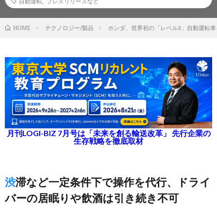
自動運転
,
プレスリリースなど
テクノロジー/製品
ホンダ、世界初の「レベル3」自動運転車
HOME
月刊LOGI-BIZ 7月号は「未来を創る輸送改革」 先行企業の
生存戦略を徹底取材
渋滞など一定条件下で操作を代行、ドライ
バーの居眠りや飲酒は引き続き不可