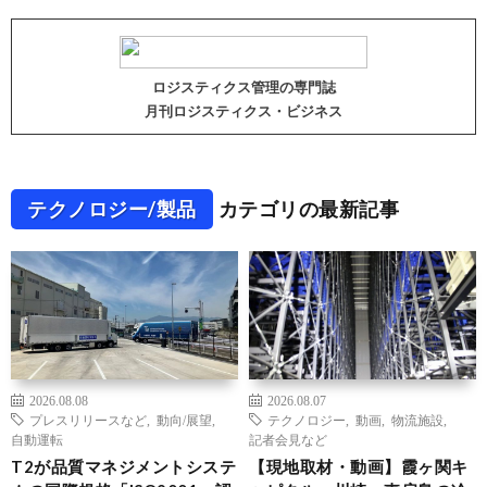
ロジスティクス管理の専門誌
月刊ロジスティクス・ビジネス
テクノロジー/製品
カテゴリの最新記事
2026.08.08
2026.08.07
プレスリリースなど
,
動向/展望
,
テクノロジー
,
動画
,
物流施設
,
自動運転
記者会見など
T2が品質マネジメントシステ
【現地取材・動画】霞ヶ関キ