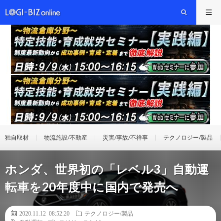
独自取材
物流施設/不動産
災害/事故/不祥事
テクノロジー/製品
ホンダ、世界初の「レベル3」自動運
転車を20年度中に国内で発売へ
2020.11.12 08:52:20
テクノロジー/製品