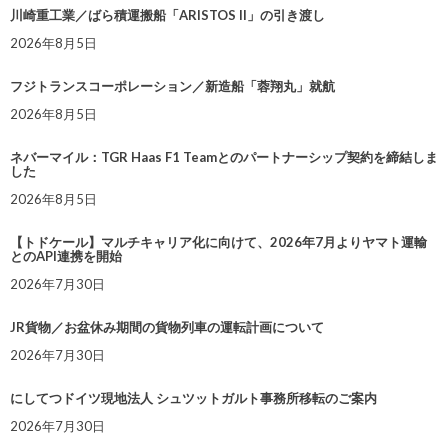
川崎重工業／ばら積運搬船「ARISTOS II」の引き渡し
2026年8月5日
フジトランスコーポレーション／新造船「蓉翔丸」就航
2026年8月5日
ネバーマイル：TGR Haas F1 Teamとのパートナーシップ契約を締結しま
した
2026年8月5日
【トドケール】マルチキャリア化に向けて、2026年7月よりヤマト運輸
とのAPI連携を開始
2026年7月30日
JR貨物／お盆休み期間の貨物列車の運転計画について
2026年7月30日
にしてつドイツ現地法人 シュツットガルト事務所移転のご案内
2026年7月30日