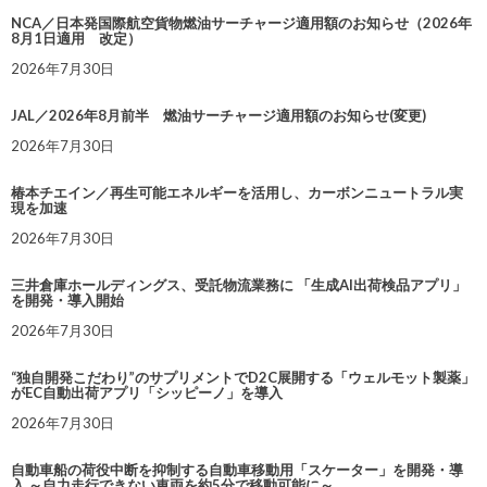
NCA／日本発国際航空貨物燃油サーチャージ適用額のお知らせ（2026年
8月1日適用 改定）
2026年7月30日
JAL／2026年8月前半 燃油サーチャージ適用額のお知らせ(変更)
2026年7月30日
椿本チエイン／再生可能エネルギーを活用し、カーボンニュートラル実
現を加速
2026年7月30日
三井倉庫ホールディングス、受託物流業務に 「生成AI出荷検品アプリ」
を開発・導入開始
2026年7月30日
“独自開発こだわり”のサプリメントでD2C展開する「ウェルモット製薬」
がEC自動出荷アプリ「シッピーノ」を導入
2026年7月30日
自動車船の荷役中断を抑制する自動車移動用「スケーター」を開発・導
入 ～自力走行できない車両を約5分で移動可能に～