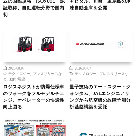
ムの国際規格「ISO9001」認
ャピタル、川崎・東扇島の冷
証取得、自動運転分野で国内
凍自動倉庫を公開
初
2026.08.07
2026.08.07
テクノロジー
,
プレスリリースな
テクノロジー
,
プレスリリースな
ど
,
動向/展望
ど
ロジスネクストが防爆仕様車
量子技術のエー・スター・ク
のフォークをフルモデルチェ
ォンタム、JALエンジニアリ
ンジ、オペレーターの快適性
ングから航空機の故障予測分
向上図る
析基盤構築を受託