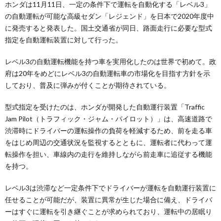
ホンダは11月11日、一定の条件下で運転を自動化する「レベル3」
の自動運転が可能な高級セダン「レジェンド」を日本で2020年度中
に発売すると発表した。国土交通省が同日、路面走行に必要な型式
指定を自動運転装置に対して行った。
レベル3の自動運転機能を持つ車を実用化したのは世界で初めて。政
府は20年をめどにレベル3の自動運転車の市場化を目指す方針を示
しており、普及に弾みが付くことが期待されている。
型式指定を受けたのは、ホンダが開発した自動運行装置「Traffic
Jam Pilot（トラフィック・ジャム・パイロット）」は、高速道路で
渋滞時にドライバーの運転操作の負荷を軽減するため、前を走る車
をはじめ周辺の交通状況を監視するとともに、運転者に代わって運
転操作を担い、車線内の走行を維持しながら前走車に追従する機能
を持つ。
レベル3は渋滞など一定条件下でドライバーが運転を自動運行装置に
任せることが可能だが、装置に異常が生じた場合に備え、ドライバ
ーはすぐに運転を引き継ぐことが求められており、運転中の居眠り