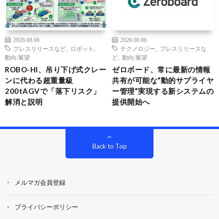
2026.08.06
2026.08.06
プレスリリースなど
,
ロボット
,
テクノロジー
,
プレスリリースな
動向/展望
ど
,
動向/展望
ROBO-HI、吊り下げ式クレー
ゼロボード、常に最新の情報
ンに代わる超重量級
共有が可能な“動的サプライヤ
200tAGVで「落下リスク」
ー管理”実現する新システムの
解消と説明
提供開始へ
Back to Top
メルマガ会員登録
プライバシーポリシー