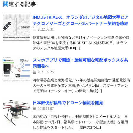
関連する記事
INDUSTRIAL-X、オランダのデジタル地図大手ヒア
テクロノジーズとグローバルパートナー契約を締結
2022.08.31
位置情報活用した物流など向けイノベーション推進 企業や自
治体の業務DXを支援するINDUSTRIAL-Xは8月30日、オラン
ダのデジタル地図大手HER[…]
スマホアプリで開錠・施錠可能な宅配ボックスを共
同開発へ
2021.09.25
河村電器産業と東海理化、22年の販売開始目指す 受配電設備
大手の河村電器産業と東海理化は9月14日、スマートフォン
で電子鍵（デジタルキー）の開錠・施錠[…]
日本郵便が福島でドローン物流を開始
2018.11.07
国内初の「目視外飛行」、郵便局間9キロメートル結ぶ 日
本郵便は11月7日、福島県でドローン（小型無人機）を活用
した物流をスタートした。 県内の2つ[…]