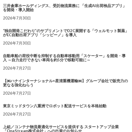
三井倉庫ホールディングス、受託物流業務に 「生成AI出荷検品アプリ」
を開発・導入開始
2026年7月30日
“独自開発こだわり”のサプリメントでD2C展開する「ウェルモット製薬」
がEC自動出荷アプリ「シッピーノ」を導入
2026年7月30日
自動車船の荷役中断を抑制する自動車移動用「スケーター」を開発・導
入 ～自力走行できない車両を約5分で移動可能に～
2026年7月27日
【㈱ハナインターナショナル×星清重機運輸㈱】グループ会社で販売力の
更なる強化ねらう
2026年7月27日
東京ミッドタウン八重洲でロボット配送サービスを本格始動
2026年7月27日
上組／コンテナ物流最適化サービスを提供する スタートアップ企業
「OneStream株式会社」への出資のお知らせ