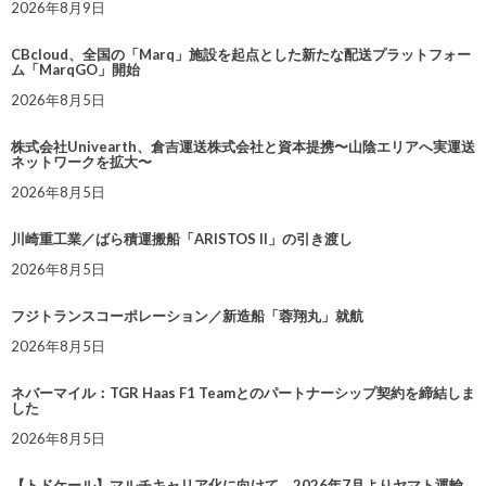
2026年8月9日
CBcloud、全国の「Marq」施設を起点とした新たな配送プラットフォー
ム「MarqGO」開始
2026年8月5日
株式会社Univearth、倉吉運送株式会社と資本提携〜山陰エリアへ実運送
ネットワークを拡大〜
2026年8月5日
川崎重工業／ばら積運搬船「ARISTOS II」の引き渡し
2026年8月5日
フジトランスコーポレーション／新造船「蓉翔丸」就航
2026年8月5日
ネバーマイル：TGR Haas F1 Teamとのパートナーシップ契約を締結しま
した
2026年8月5日
【トドケール】マルチキャリア化に向けて、2026年7月よりヤマト運輸