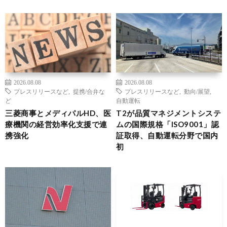
2026.08.08
2026.08.08
プレスリリースなど
,
提携/合弁な
プレスリリースなど
,
動向/展望
,
ど
自動運転
三菱商事とメディパルHD、医
T2が品質マネジメントシステ
療機関の経営効率化支援で連
ムの国際規格「ISO9001」認
携強化
証取得、自動運転分野で国内
初