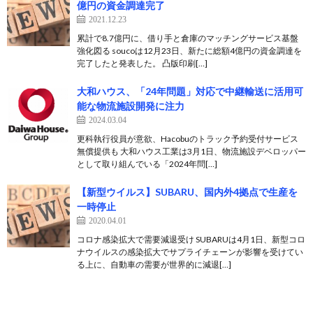
億円の資金調達完了
2021.12.23
累計で8.7億円に、借り手と倉庫のマッチングサービス基盤
強化図る soucoは12月23日、新たに総額4億円の資金調達を
完了したと発表した。 凸版印刷[…]
大和ハウス、「24年問題」対応で中継輸送に活用可
能な物流施設開発に注力
2024.03.04
更科執行役員が意欲、Hacobuのトラック予約受付サービス
無償提供も 大和ハウス工業は3月1日、物流施設デベロッパー
として取り組んでいる「2024年問[…]
【新型ウイルス】SUBARU、国内外4拠点で生産を
一時停止
2020.04.01
コロナ感染拡大で需要減退受け SUBARUは4月1日、新型コロ
ナウイルスの感染拡大でサプライチェーンが影響を受けてい
る上に、自動車の需要が世界的に減退[…]