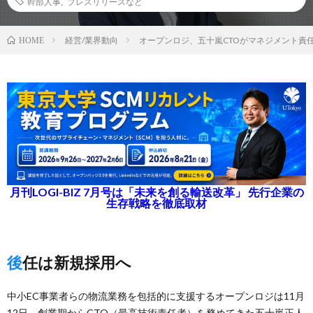
幹部人事
,
プレスリリースなど
経営/業界動向
オープンロジ、五十嵐CTOがマネジメント責任
HOME
月刊LOGI-BIZ 7月号は「未来を創る輸送改革」 先行企業の
生存戦略を徹底取材
後任は新規採用へ
中小EC事業者らの物流業務を包括的に支援するオープンロジは11月
12日、創業期からCTO（最高技術責任者）を務めてきた五十嵐正人