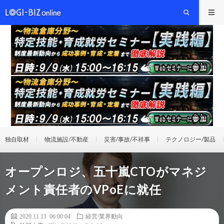
独自取材
物流施設/不動産
災害/事故/不祥事
テクノロジー/製品
オープンロジ、五十嵐CTOがマネジ
メント責任者のVPoEに就任
2020.11.13 06:00:04
経営/業界動向