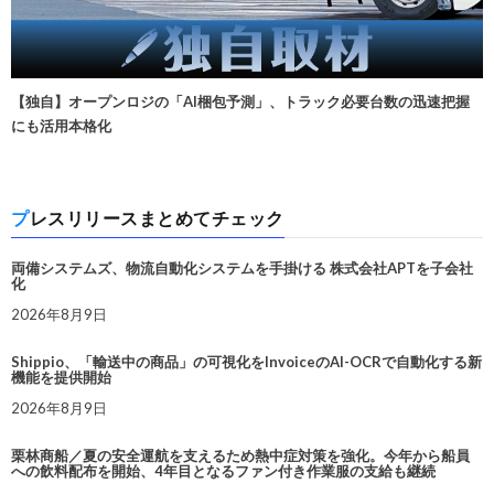
【独自】オープンロジの「AI梱包予測」、トラック必要台数の迅速把握
にも活用本格化
プレスリリースまとめてチェック
両備システムズ、物流自動化システムを手掛ける 株式会社APTを子会社
化
2026年8月9日
Shippio、「輸送中の商品」の可視化をInvoiceのAI-OCRで自動化する新
機能を提供開始
2026年8月9日
栗林商船／夏の安全運航を支えるため熱中症対策を強化。今年から船員
への飲料配布を開始、4年目となるファン付き作業服の支給も継続