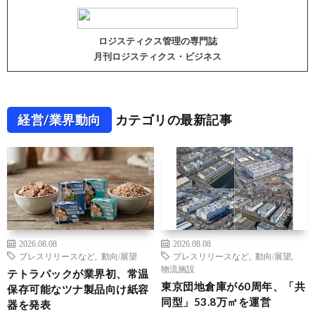
ロジスティクス管理の専門誌
月刊ロジスティクス・ビジネス
経営/業界動向
カテゴリの最新記事
2026.08.08
2026.08.08
プレスリリースなど
,
動向/展望
プレスリリースなど
,
動向/展望
,
物流施設
テトラパックが業界初、常温
東京団地倉庫が60周年、「共
保存可能なツナ製品向け紙容
同型」53.8万㎡を運営
器を発表