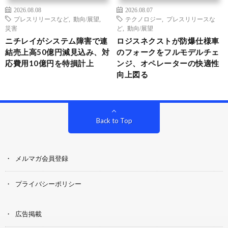
2026.08.08
2026.08.07
プレスリリースなど
,
動向/展望
,
テクノロジー
,
プレスリリースな
災害
ど
,
動向/展望
ニチレイがシステム障害で連
ロジスネクストが防爆仕様車
結売上高50億円減見込み、対
のフォークをフルモデルチェ
応費用10億円を特損計上
ンジ、オペレーターの快適性
向上図る
Back to Top
メルマガ会員登録
プライバシーポリシー
広告掲載