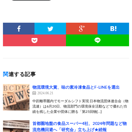
関連する記事
物流環境大賞、味の素冷凍食品とF-LINEを選出
2024.06.21
中距離帯圏内でモーダルシフト実現 日本物流団体連合会（物
流連）は6月20日、物流部門の環境保全活動などで優れた功
績を残した企業や団体に贈る「第25回物[…]
首都圏地盤の食品スーパー4社、2024年問題など物
流危機回避へ「研究会」立ち上げ★続報