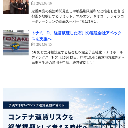
2023.03.16
定番商品の発注時間見直しや納品期限緩和など推進も宣言 首
都圏を地盤とするサミット、マルエツ、ヤオコー、ライフコ
ーポレーションの食品スーパー4社は3月1[…]
トナミHD、経営破綻した石川の運送会社アペック
スを支援へ
2024.03.15
6月めどに分割設立する新会社を完全子会社化 トナミホール
ディングス（HD）は3月15日、昨年10月に東京地方裁判所へ
民事再生法の適用を申請、経営破綻し[…]