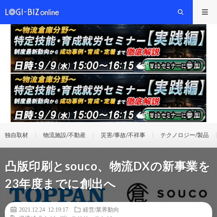
独自取材
物流施設/不動産
災害/事故/不祥事
テクノロジー/製品
凸版印刷とsouco、物流DXの新事業を
23年度までに創出へ
2021.12.24 12:19:17
経営/業界動向