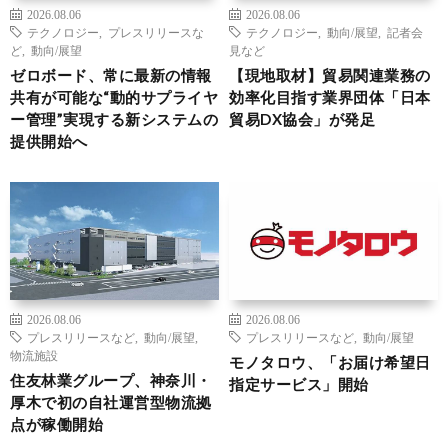
2026.08.06
2026.08.06
テクノロジー
,
プレスリリースな
テクノロジー
,
動向/展望
,
記者会
ど
,
動向/展望
見など
ゼロボード、常に最新の情報
【現地取材】貿易関連業務の
共有が可能な“動的サプライヤ
効率化目指す業界団体「日本
ー管理”実現する新システムの
貿易DX協会」が発足
提供開始へ
2026.08.06
2026.08.06
プレスリリースなど
,
動向/展望
,
プレスリリースなど
,
動向/展望
物流施設
モノタロウ、「お届け希望日
住友林業グループ、神奈川・
指定サービス」開始
厚木で初の自社運営型物流拠
点が稼働開始