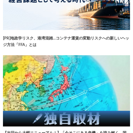
[PR]地政学リスク、港湾混雑…コンテナ運賃の変動リスクへの新しいヘッ
ジ方法「FFA」とは
【次回から大幅リニューアル！】「今そこにある危機」を読み解く 国