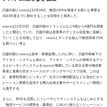
凸版印刷とsoucoは12月24日、物流のDXを推進する新たな事業を
2023年度までに創出することを目指すと発表した。
soucoは12月23日、凸版印刷やトランコムなど4者から4億円を調達
したと開示していた。凸版印刷は産業界のデジタル化促進に貢献し
ていくことを目指しており、soucoとタッグを組んで物流領域でDX
を図りたい考え。
凸版印刷とsoucoは資本・業務提携したのに伴い、凸版印刷傘下の
アイオイ・システムも加わり、アイオイ・システムが保有するデジ
タルピッキングシステムをsoucoが展開している荷主企業や物流事
業者と倉庫の空きスペースのマッチングサービスで活用。このほ
か、倉庫利用者にピッキング・仕分けや梱包配送などを含めたオペ
レーション業務を提供する際の企画立案やサービスメニュー開発に
も着手する。
さらに、RFIDを活用したトレーサビリティシステムをはじめとする
「物流サービスの標準化・最適化」に向けた新たなソリューション