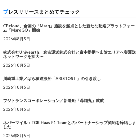
プレスリリースまとめてチェック
CBcloud、全国の「Marq」施設を起点とした新たな配送プラットフォー
ム「MarqGO」開始
2026年8月5日
株式会社Univearth、倉吉運送株式会社と資本提携〜山陰エリアへ実運送
ネットワークを拡大〜
2026年8月5日
川崎重工業／ばら積運搬船「ARISTOS II」の引き渡し
2026年8月5日
フジトランスコーポレーション／新造船「蓉翔丸」就航
2026年8月5日
ネバーマイル：TGR Haas F1 Teamとのパートナーシップ契約を締結しま
した
2026年8月5日