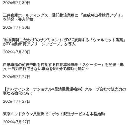
2026年7月30日
三井倉庫ホールディングス、受託物流業務に 「生成AI出荷検品アプリ」
を開発・導入開始
2026年7月30日
“独自開発こだわり”のサプリメントでD2C展開する「ウェルモット製薬」
がEC自動出荷アプリ「シッピーノ」を導入
2026年7月30日
自動車船の荷役中断を抑制する自動車移動用「スケーター」を開発・導
入 ～自力走行できない車両を約5分で移動可能に～
2026年7月27日
【㈱ハナインターナショナル×星清重機運輸㈱】グループ会社で販売力の
更なる強化ねらう
2026年7月27日
東京ミッドタウン八重洲でロボット配送サービスを本格始動
2026年7月27日