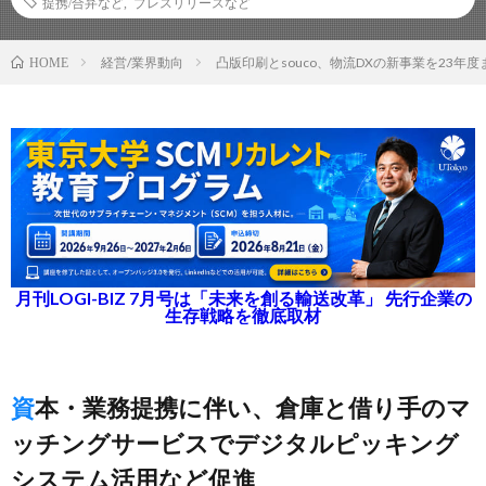
提携/合弁など
,
プレスリリースなど
経営/業界動向
凸版印刷とsouco、物流DXの新事業を23年
HOME
月刊LOGI-BIZ 7月号は「未来を創る輸送改革」 先行企業の
生存戦略を徹底取材
資本・業務提携に伴い、倉庫と借り手のマ
ッチングサービスでデジタルピッキング
システム活用など促進