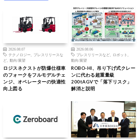
2026.08.07
2026.08.06
テクノロジー
,
プレスリリースな
プレスリリースなど
,
ロボット
,
ど
,
動向/展望
動向/展望
ロジスネクストが防爆仕様車
ROBO-HI、吊り下げ式クレー
のフォークをフルモデルチェ
ンに代わる超重量級
ンジ、オペレーターの快適性
200tAGVで「落下リスク」
向上図る
解消と説明