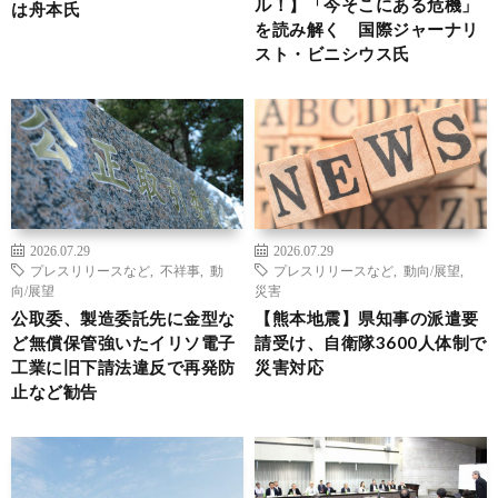
ル！】「今そこにある危機」
は舟本氏
を読み解く 国際ジャーナリ
スト・ビニシウス氏
2026.07.29
2026.07.29
プレスリリースなど
,
不祥事
,
動
プレスリリースなど
,
動向/展望
,
向/展望
災害
公取委、製造委託先に金型な
【熊本地震】県知事の派遣要
ど無償保管強いたイリソ電子
請受け、自衛隊3600人体制で
工業に旧下請法違反で再発防
災害対応
止など勧告