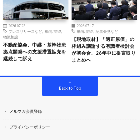
2026.07.23
2026.07.17
プレスリリースなど
,
動向/展望
,
動向/展望
,
記者会見など
物流施設
【現地取材】「適正原価」の
不動産協会、中継・基幹物流
枠組み議論する有識者検討会
拠点開発への支援措置拡充を
が初会合、26年中に提言取り
継続して訴え
まとめへ
Back to Top
メルマガ会員登録
プライバシーポリシー