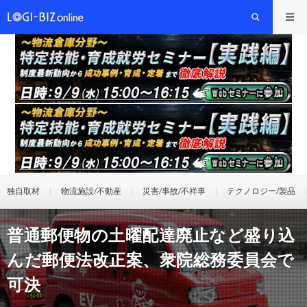
独自取材
物流施設/不動産
災害/事故/不祥事
テクノロジー/製品
普通郵便物の土曜配達廃止など盛り込
んだ郵便法改正案、衆院総務委員会で
可決