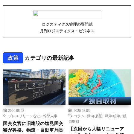
ロジスティクス管理の専門誌
月刊ロジスティクス・ビジネス
政策
カテゴリの最新記事
2026.08.03
2026.08.03
プレスリリースなど
,
幹部人事
コラム
,
動向/展望
,
戦争/紛争
,
独
自取材
国交次官に旧建設の塩見国交
【次回から大幅リニューア
審が昇格、物流・自動車局長