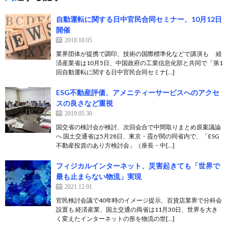
自動運転に関する日中官民合同セミナー、10月12日
開催
2018.10.05
業界団体が提携で調印、技術の国際標準化などで講演も 経
済産業省は10月5日、中国政府の工業信息化部と共同で「第1
回自動運転に関する日中官民合同セミナ[…]
ESG不動産評価、アメニティーサービスへのアクセ
スの良さなど重視
2019.05.30
国交省の検討会が検討、次回会合で中間取りまとめ原案議論
へ 国土交通省は5月28日、東京・霞が関の同省内で、「ESG
不動産投資のあり方検討会」（座長・中[…]
フィジカルインターネット、災害起きても「世界で
最も止まらない物流」実現
2021.12.01
官民検討会議で40年時のイメージ提示、百貨店業界で分科会
設置も 経済産業、国土交通の両省は11月30日、世界を大き
く変えたインターネットの形を物流の世[…]