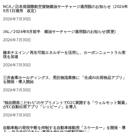
NCA／日本発国際航空貨物燃油サーチャージ適用額のお知らせ（2026年
8月1日適用 改定）
2026年7月30日
JAL／2026年8月前半 燃油サーチャージ適用額のお知らせ(変更)
2026年7月30日
椿本チエイン／再生可能エネルギーを活用し、カーボンニュートラル実
現を加速
2026年7月30日
三井倉庫ホールディングス、受託物流業務に 「生成AI出荷検品アプリ」
を開発・導入開始
2026年7月30日
“独自開発こだわり”のサプリメントでD2C展開する「ウェルモット製薬」
がEC自動出荷アプリ「シッピーノ」を導入
2026年7月30日
自動車船の荷役中断を抑制する自動車移動用「スケーター」を開発・導
入 ～自力走行できない車両を約5分で移動可能に～