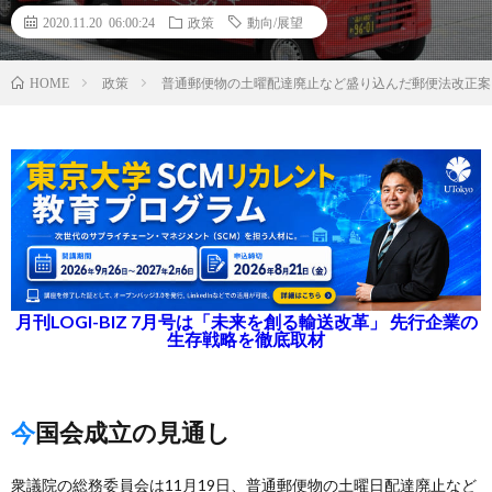
2020.11.20 06:00:24
政策
動向/展望
政策
普通郵便物の土曜配達廃止など盛り込んだ郵便法改正案
HOME
月刊LOGI-BIZ 7月号は「未来を創る輸送改革」 先行企業の
生存戦略を徹底取材
今国会成立の見通し
衆議院の総務委員会は11月19日、普通郵便物の土曜日配達廃止など