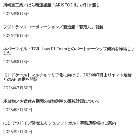
川崎重工業／ばら積運搬船「ARISTOS II」の引き渡し
2026年8月5日
フジトランスコーポレーション／新造船「蓉翔丸」就航
2026年8月5日
ネバーマイル：TGR Haas F1 Teamとのパートナーシップ契約を締結しま
した
2026年8月5日
【トドケール】マルチキャリア化に向けて、2026年7月よりヤマト運輸
とのAPI連携を開始
2026年7月30日
JR貨物／お盆休み期間の貨物列車の運転計画について
2026年7月30日
にしてつドイツ現地法人 シュツットガルト事務所移転のご案内
2026年7月30日