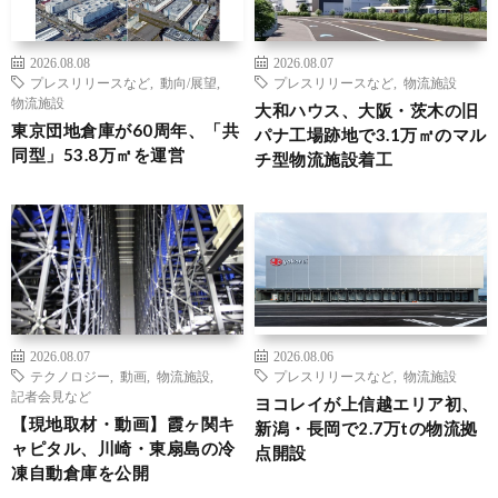
2026.08.08
2026.08.07
プレスリリースなど
,
動向/展望
,
プレスリリースなど
,
物流施設
物流施設
大和ハウス、大阪・茨木の旧
東京団地倉庫が60周年、「共
パナ工場跡地で3.1万㎡のマル
同型」53.8万㎡を運営
チ型物流施設着工
2026.08.07
2026.08.06
テクノロジー
,
動画
,
物流施設
,
プレスリリースなど
,
物流施設
記者会見など
ヨコレイが上信越エリア初、
【現地取材・動画】霞ヶ関キ
新潟・長岡で2.7万tの物流拠
ャピタル、川崎・東扇島の冷
点開設
凍自動倉庫を公開