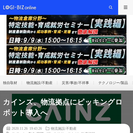
独自取材
物流施設/不動産
災害/事故/不祥事
テクノロジー/製品
カインズ、物流拠点にピッキングロ
ボット導入へ
2020.11.26 19:43:26
物流施設/不動産