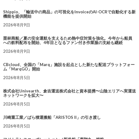
Shippio、「輸送中の商品」の可視化をInvoiceのAI-OCRで自動化する新
機能を提供開始
2026年8月9日
栗林商船／夏の安全運航を支えるため熱中症対策を強化。今年から船員
への飲料配布を開始、4年目となるファン付き作業服の支給も継続
2026年8月9日
CBcloud、全国の「Marq」施設を起点とした新たな配送プラットフォー
ム「MarqGO」開始
2026年8月5日
株式会社Univearth、倉吉運送株式会社と資本提携〜山陰エリアへ実運送
ネットワークを拡大〜
2026年8月5日
川崎重工業／ばら積運搬船「ARISTOS II」の引き渡し
2026年8月5日