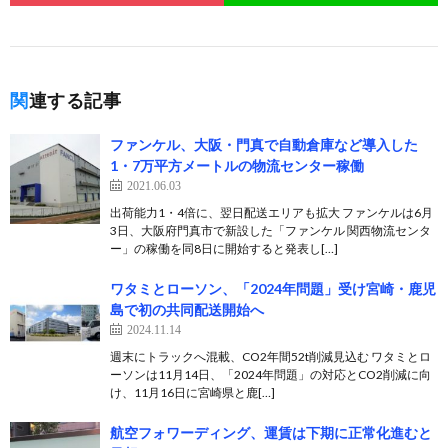
関連する記事
ファンケル、大阪・門真で自動倉庫など導入した
1・7万平方メートルの物流センター稼働
2021.06.03
出荷能力1・4倍に、翌日配送エリアも拡大 ファンケルは6月
3日、大阪府門真市で新設した「ファンケル 関西物流センタ
ー」の稼働を同8日に開始すると発表し[…]
ワタミとローソン、「2024年問題」受け宮崎・鹿児
島で初の共同配送開始へ
2024.11.14
週末にトラックへ混載、CO2年間52t削減見込む ワタミとロ
ーソンは11月14日、「2024年問題」の対応とCO2削減に向
け、11月16日に宮崎県と鹿[…]
航空フォワーディング、運賃は下期に正常化進むと