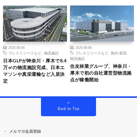
2026.08.06
2026.08.06
プレスリリースなど
,
物流施設
プレスリリースなど
,
動向/展望
,
物流施設
日本GLPが神奈川・厚木で8.4
住友林業グループ、神奈川・
万㎡の物流施設完成、日本エ
厚木で初の自社運営型物流拠
マソンや真栄運輸など入居決
点が稼働開始
定
Back to Top
メルマガ会員登録