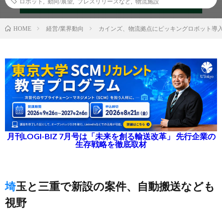
ロボット
,
動向/展望
,
プレスリリースなど
,
物流施設
経営/業界動向
カインズ、物流拠点にピッキングロボット導
HOME
月刊LOGI-BIZ 7月号は「未来を創る輸送改革」 先行企業の
生存戦略を徹底取材
埼玉と三重で新設の案件、自動搬送なども
視野