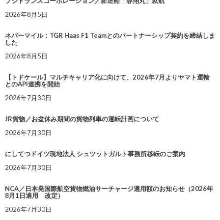
フジトランスコーポレーション／新造船「蓉翔丸」就航
2026年8月5日
ネバーマイル：TGR Haas F1 Teamとのパートナーシップ契約を締結しま
した
2026年8月5日
【トドケール】マルチキャリア化に向けて、2026年7月よりヤマト運輸
とのAPI連携を開始
2026年7月30日
JR貨物／お盆休み期間の貨物列車の運転計画について
2026年7月30日
にしてつドイツ現地法人 シュツットガルト事務所移転のご案内
2026年7月30日
NCA／日本発国際航空貨物燃油サーチャージ適用額のお知らせ（2026年
8月1日適用 改定）
2026年7月30日