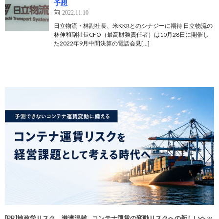
予想
2022.11.10
日立物流・林副社長、米KKRとのシナジーに期待 日立物流の
林伸和副社長CFO（最高財務責任者）は10月28日に開催し
た2022年9月中間決算の電話会見[…]
[PR]地政学リスク、港湾混雑…コンテナ運賃の変動リスクへの新しいヘッ