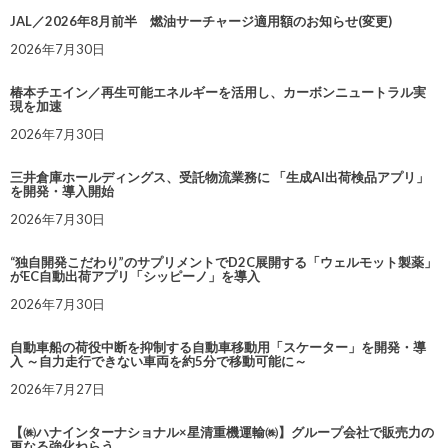
JAL／2026年8月前半 燃油サーチャージ適用額のお知らせ(変更)
2026年7月30日
椿本チエイン／再生可能エネルギーを活用し、カーボンニュートラル実
現を加速
2026年7月30日
三井倉庫ホールディングス、受託物流業務に 「生成AI出荷検品アプリ」
を開発・導入開始
2026年7月30日
“独自開発こだわり”のサプリメントでD2C展開する「ウェルモット製薬」
がEC自動出荷アプリ「シッピーノ」を導入
2026年7月30日
自動車船の荷役中断を抑制する自動車移動用「スケーター」を開発・導
入 ～自力走行できない車両を約5分で移動可能に～
2026年7月27日
【㈱ハナインターナショナル×星清重機運輸㈱】グループ会社で販売力の
更なる強化ねらう