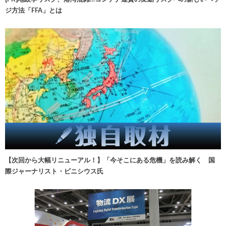
ジ方法「FFA」とは
【次回から大幅リニューアル！】「今そこにある危機」を読み解く 国
際ジャーナリスト・ビニシウス氏