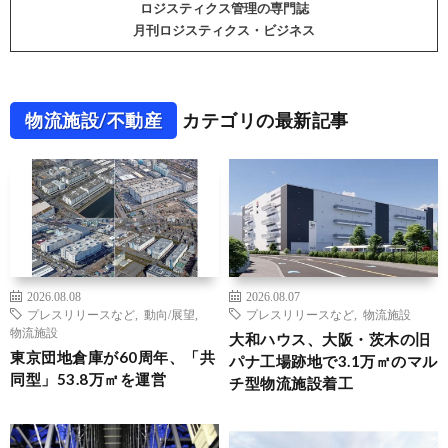
ロジスティクス管理の専門誌
月刊ロジスティクス・ビジネス
物流施設/不動産
カテゴリの最新記事
2026.08.08
2026.08.07
プレスリリースなど
,
動向/展望
,
プレスリリースなど
,
物流施設
物流施設
大和ハウス、大阪・茨木の旧
東京団地倉庫が60周年、「共
パナ工場跡地で3.1万㎡のマル
同型」53.8万㎡を運営
チ型物流施設着工