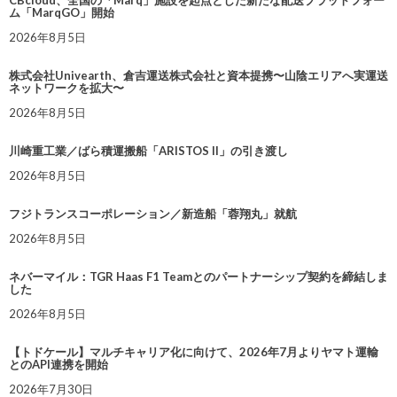
CBcloud、全国の「Marq」施設を起点とした新たな配送プラットフォー
ム「MarqGO」開始
2026年8月5日
株式会社Univearth、倉吉運送株式会社と資本提携〜山陰エリアへ実運送
ネットワークを拡大〜
2026年8月5日
川崎重工業／ばら積運搬船「ARISTOS II」の引き渡し
2026年8月5日
フジトランスコーポレーション／新造船「蓉翔丸」就航
2026年8月5日
ネバーマイル：TGR Haas F1 Teamとのパートナーシップ契約を締結しま
した
2026年8月5日
【トドケール】マルチキャリア化に向けて、2026年7月よりヤマト運輸
とのAPI連携を開始
2026年7月30日