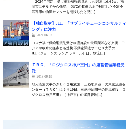
「2024年問題」受け長距離輸送見直しも 関通は6月8日、福
岡市にチルドから低温、-50℃の超低温まで対応した冷凍冷
蔵専用の物流センターを開設したと発[…]
【独自取材】JLL、「サプライチェーンコンサルティ
ング」に注力
2021.06.07
コロナ禍で供給網混乱受け物流施設の最適配置など支援、ア
ジアや欧米の拠点とも連携 不動産関連サービス大手の
JLL（ジョーンズ ラング ラサール）は、物流[…]
ＴＲＣ、「ロジクロス神戸三田」の運営管理業務受
託
2018.09.19
地元流通大手のさとう専用施設 三菱地所傘下の東京流通セ
ンター（ＴＲＣ）は９月19日、三菱地所開発の物流施設「ロ
ジクロス神戸三田」（神戸市）の運営管理[…]