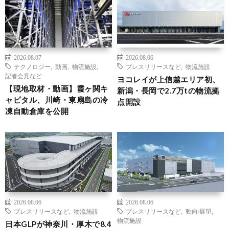
2026.08.07
2026.08.06
テクノロジー
,
動画
,
物流施設
,
プレスリリースなど
,
物流施設
記者会見など
ヨコレイが上信越エリア初、
【現地取材・動画】霞ヶ関キ
新潟・長岡で2.7万tの物流拠
ャピタル、川崎・東扇島の冷
点開設
凍自動倉庫を公開
2026.08.06
2026.08.06
プレスリリースなど
,
物流施設
プレスリリースなど
,
動向/展望
,
物流施設
日本GLPが神奈川・厚木で8.4