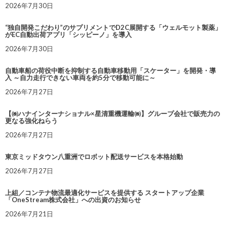
2026年7月30日
“独自開発こだわり”のサプリメントでD2C展開する「ウェルモット製薬」
がEC自動出荷アプリ「シッピーノ」を導入
2026年7月30日
自動車船の荷役中断を抑制する自動車移動用「スケーター」を開発・導
入 ～自力走行できない車両を約5分で移動可能に～
2026年7月27日
【㈱ハナインターナショナル×星清重機運輸㈱】グループ会社で販売力の
更なる強化ねらう
2026年7月27日
東京ミッドタウン八重洲でロボット配送サービスを本格始動
2026年7月27日
上組／コンテナ物流最適化サービスを提供する スタートアップ企業
「OneStream株式会社」への出資のお知らせ
2026年7月21日