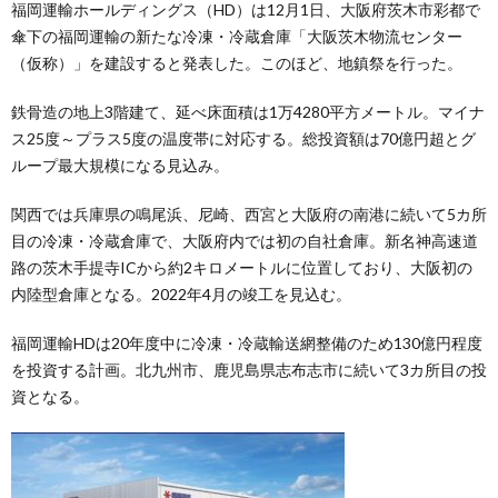
福岡運輸ホールディングス（HD）は12月1日、大阪府茨木市彩都で
傘下の福岡運輸の新たな冷凍・冷蔵倉庫「大阪茨木物流センター
（仮称）」を建設すると発表した。このほど、地鎮祭を行った。
鉄骨造の地上3階建て、延べ床面積は1万4280平方メートル。マイナ
ス25度～プラス5度の温度帯に対応する。総投資額は70億円超とグ
ループ最大規模になる見込み。
関西では兵庫県の鳴尾浜、尼崎、西宮と大阪府の南港に続いて5カ所
目の冷凍・冷蔵倉庫で、大阪府内では初の自社倉庫。新名神高速道
路の茨木手提寺ICから約2キロメートルに位置しており、大阪初の
内陸型倉庫となる。2022年4月の竣工を見込む。
福岡運輸HDは20年度中に冷凍・冷蔵輸送網整備のため130億円程度
を投資する計画。北九州市、鹿児島県志布志市に続いて3カ所目の投
資となる。