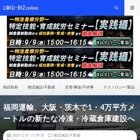
独自取材
物流施設/不動産
災害/事故/不祥事
テクノロジー/製品
福岡運輸、大阪・茨木で1・4万平方メ
ートルの新たな冷凍・冷蔵倉庫建設へ
2020.12.01 11:59:16
物流施設/不動産