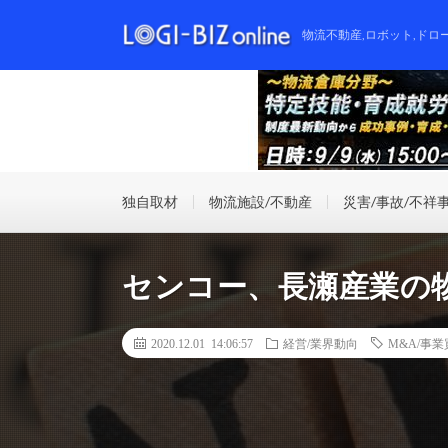
物流不動産,ロボット,ドロ
独自取材
物流施設/不動産
災害/事故/不祥
センコー、長瀬産業の
2020.12.01 14:06:57
経営/業界動向
M&A/事