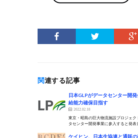
関連する記事
日本GLPがデータセンター開発
給能力確保目指す
2022.02.18
東京・昭島の巨大物流施設プロジェクト「
タセンター開発事業に参入すると発表し
ケイヒン、日本生協連と通販の