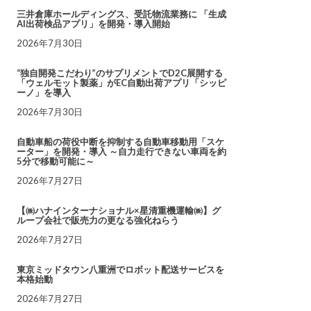
三井倉庫ホールディングス、受託物流業務に 「生成
AI出荷検品アプリ」を開発・導入開始
2026年7月30日
“独自開発こだわり”のサプリメントでD2C展開する
「ウェルモット製薬」がEC自動出荷アプリ「シッピ
ーノ」を導入
2026年7月30日
自動車船の荷役中断を抑制する自動車移動用「スケ
ーター」を開発・導入 ～自力走行できない車両を約
5分で移動可能に～
2026年7月27日
【㈱ハナインターナショナル×星清重機運輸㈱】グ
ループ会社で販売力の更なる強化ねらう
2026年7月27日
東京ミッドタウン八重洲でロボット配送サービスを
本格始動
2026年7月27日