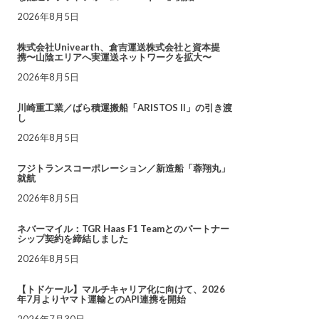
2026年8月5日
株式会社Univearth、倉吉運送株式会社と資本提
携〜山陰エリアへ実運送ネットワークを拡大〜
2026年8月5日
川崎重工業／ばら積運搬船「ARISTOS II」の引き渡
し
2026年8月5日
フジトランスコーポレーション／新造船「蓉翔丸」
就航
2026年8月5日
ネバーマイル：TGR Haas F1 Teamとのパートナー
シップ契約を締結しました
2026年8月5日
【トドケール】マルチキャリア化に向けて、2026
年7月よりヤマト運輸とのAPI連携を開始
2026年7月30日