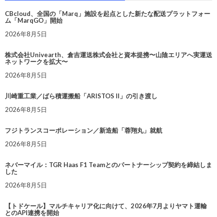
CBcloud、全国の「Marq」施設を起点とした新たな配送プラットフォー
ム「MarqGO」開始
2026年8月5日
株式会社Univearth、倉吉運送株式会社と資本提携〜山陰エリアへ実運送
ネットワークを拡大〜
2026年8月5日
川崎重工業／ばら積運搬船「ARISTOS II」の引き渡し
2026年8月5日
フジトランスコーポレーション／新造船「蓉翔丸」就航
2026年8月5日
ネバーマイル：TGR Haas F1 Teamとのパートナーシップ契約を締結しま
した
2026年8月5日
【トドケール】マルチキャリア化に向けて、2026年7月よりヤマト運輸
とのAPI連携を開始