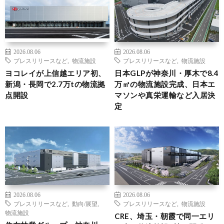
2026.08.06
2026.08.06
プレスリリースなど
,
物流施設
プレスリリースなど
,
物流施設
ヨコレイが上信越エリア初、
日本GLPが神奈川・厚木で8.4
新潟・長岡で2.7万tの物流拠
万㎡の物流施設完成、日本エ
点開設
マソンや真栄運輸など入居決
定
2026.08.06
2026.08.06
プレスリリースなど
,
動向/展望
,
プレスリリースなど
,
物流施設
物流施設
CRE、埼玉・朝霞で同一エリ