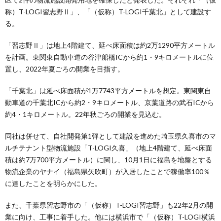
称）T-LOGI習志野Ⅱ」、「（仮称）T-LOGI千葉北」として建設す
る。
「習志野Ⅱ」は地上4階建て、延べ床面積は約2万1290平方メートル
を計画。東関東自動車道の谷津船橋ICから約1・9キロメートルに位
置し、2022年夏ごろの開業を目指す。
「千葉北」は延べ床面積が1万7743平方メートルを想定。東関東自
動車道の千葉北ICから約2・9キロメートル、京葉道路の武石ICから
約4・1キロメートル。22年秋ごろの開業を見込む。
同社は併せて、自社開発第1弾として建設を進めた埼玉県久喜市のマ
ルチテナント型物流施設「T-LOGI久喜」（地上4階建て、延べ床面
積は約7万700平方メートル）に関し、10月1日に福島を地盤とする
物流企業のヤナイ（福島県矢吹町）が入居したことで稼働率100％
に達したことを明らかにした。
また、千葉県習志野市の「（仮称）T-LOGI習志野」も22年2月の開
業に向け、工事に着手した。他には横浜市で「（仮称）T-LOGI横浜