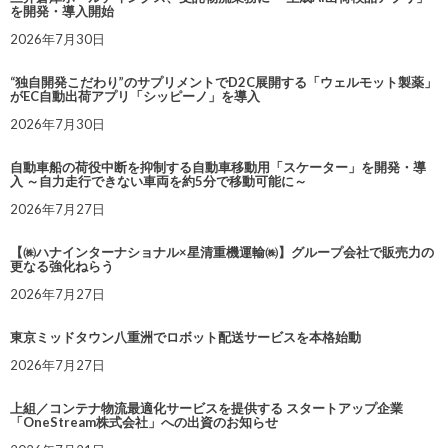
を開発・導入開始
2026年7月30日
“独自開発こだわり”のサプリメントでD2C展開する「ウェルモット製薬」
がEC自動出荷アプリ「シッピーノ」を導入
2026年7月30日
自動車船の荷役中断を抑制する自動車移動用「スケーター」を開発・導
入 ～自力走行できない車両を約5分で移動可能に～
2026年7月27日
【㈱ハナインターナショナル×星清重機運輸㈱】グループ会社で販売力の
更なる強化ねらう
2026年7月27日
東京ミッドタウン八重洲でロボット配送サービスを本格始動
2026年7月27日
上組／コンテナ物流最適化サービスを提供する スタートアップ企業
「OneStream株式会社」への出資のお知らせ