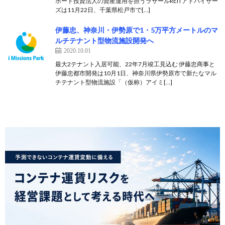
ポート投資法人の資産運用を担うラサールREITアドバイザー
ズは11月22日、千葉県松戸市で[…]
伊藤忠、神奈川・伊勢原で1・5万平方メートルのマ
ルチテナント型物流施設開発へ
2020.10.01
最大2テナント入居可能、22年7月竣工見込む 伊藤忠商事と
伊藤忠都市開発は10月1日、神奈川県伊勢原市で新たなマル
チテナント型物流施設「（仮称）アイミ[…]