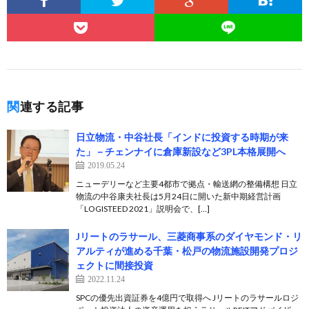
関連する記事
日立物流・中谷社長「インドに投資する時期が来
た」－チェンナイに倉庫新設など3PL本格展開へ
2019.05.24
ニューデリーなど主要4都市で拠点・輸送網の整備構想 日立
物流の中谷康夫社長は5月24日に開いた新中期経営計画
「LOGISTEED 2021」説明会で、[…]
Jリートのラサール、三菱商事系のダイヤモンド・リ
アルティが進める千葉・松戸の物流施設開発プロジ
ェクトに間接投資
2022.11.24
SPCの優先出資証券を4億円で取得へ Jリートのラサールロジ