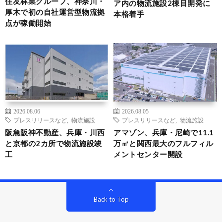
住友林業グループ、神奈川・
ア内の物流施設2棟目開発に
厚木で初の自社運営型物流拠
本格着手
点が稼働開始
2026.08.06
2026.08.05
プレスリリースなど
,
物流施設
プレスリリースなど
,
物流施設
阪急阪神不動産、兵庫・川西
アマゾン、兵庫・尼崎で11.1
と京都の2カ所で物流施設竣
万㎡と関西最大のフルフィル
工
メントセンター開設
Back to Top