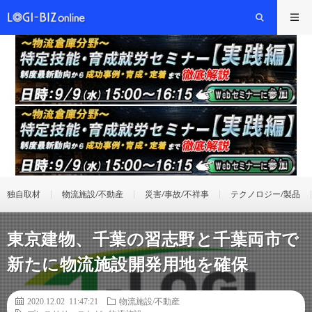
独自取材
物流施設/不動産
災害/事故/不祥事
テクノロジー/製品
東京建物、千葉の習志野と千葉両市で
新たに物流施設開発用地を確保
2020.12.02 11:47:21
物流施設/不動産