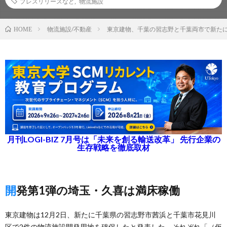
プレスリリースなど
,
物流施設
物流施設/不動産
東京建物、千葉の習志野と千葉両市で新た
HOME
月刊LOGI-BIZ 7月号は「未来を創る輸送改革」 先行企業の
生存戦略を徹底取材
開発第1弾の埼玉・久喜は満床稼働
東京建物は12月2日、新たに千葉県の習志野市茜浜と千葉市花見川
区で2件の物流施設開発用地を確保したと発表した。それぞれ「（仮