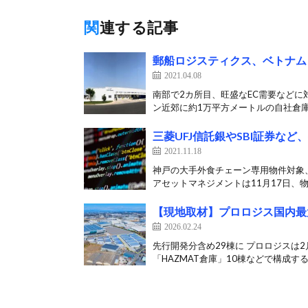
関連する記事
郵船ロジスティクス、ベトナム
2021.04.08
南部で2カ所目、旺盛なEC需要などに
ン近郊に約1万平方メートルの自社倉庫
三菱UFJ信託銀やSBI証券な
2021.11.18
神戸の大手外食チェーン専用物件対象、
アセットマネジメントは11月17日、物
【現地取材】プロロジス国内最
2026.02.24
先行開発分含め29棟に プロロジスは
「HAZMAT倉庫」10棟などで構成する