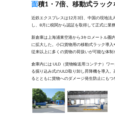
面積1・7倍、移動式ラッ
近鉄エクスプレスは12月3日、中国の現地
し、8月に税関から認証を取得して正式に業
新倉庫は上海浦東空港から3キロメートル圏内
に拡大した。小口貨物用の移動式ラック導入
従来以上に多くの貨物の荷扱いが可能な体制
倉庫内には ULD（貨物輸送用コンテナ）ワ
る掘り込み式のULD取り卸し昇降機を導入。
るとともに貨物へのダメージ発生防止にもつ