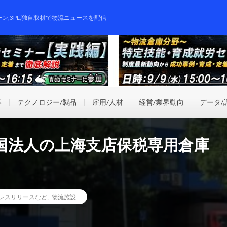
ーン,3PL,独自取材で物流ニュースを配信
事
テクノロジー/製品
雇用/人材
経営/業界動向
データ/
国法人の上海支店保税専用倉庫
レスリリースなど
,
物流施設