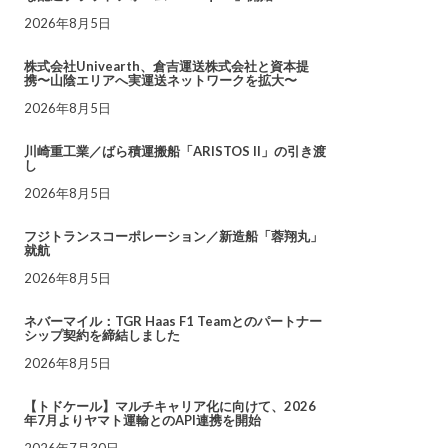
2026年8月5日
株式会社Univearth、倉吉運送株式会社と資本提
携〜山陰エリアへ実運送ネットワークを拡大〜
2026年8月5日
川崎重工業／ばら積運搬船「ARISTOS II」の引き渡
し
2026年8月5日
フジトランスコーポレーション／新造船「蓉翔丸」
就航
2026年8月5日
ネバーマイル：TGR Haas F1 Teamとのパートナー
シップ契約を締結しました
2026年8月5日
【トドケール】マルチキャリア化に向けて、2026
年7月よりヤマト運輸とのAPI連携を開始
2026年7月30日