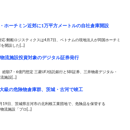
・ホーチミン近郊に1万平方メートルの自社倉庫開設
対応 郵船ロジスティクスは4月7日、ベトナムの現地法人が同国ホーチミ
を開設した[…]
ど、物流施設投資対象のデジタル証券発行
総額7・6億円想定 三菱UFJ信託銀行とSBI証券、三井物産デジタル・
流施設[…]
大級の危険物倉庫群、茨城・古河で竣工
2月19日、茨城県古河市の北利根工業団地で、危険品を保管する
物流施設「プロ[…]