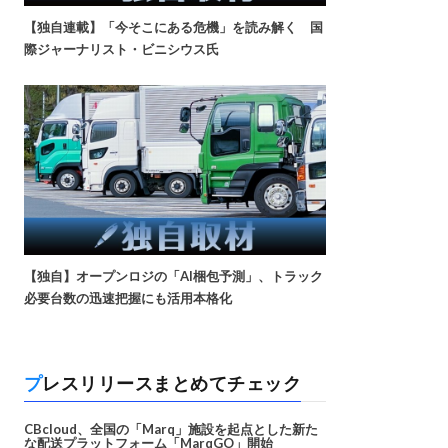
【独自連載】「今そこにある危機」を読み解く 国
際ジャーナリスト・ビニシウス氏
【独自】オープンロジの「AI梱包予測」、トラック
必要台数の迅速把握にも活用本格化
プレスリリースまとめてチェック
CBcloud、全国の「Marq」施設を起点とした新た
な配送プラットフォーム「MarqGO」開始