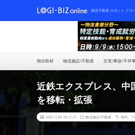
物流不動産,ロボット,ドロ
独自取材
物流施設/不動産
災害/事故/不祥
近鉄エクスプレス、中
を移転・拡張
2020.12.04 09:21:13
物流施設/不動産
海外
,
プ