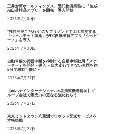
三井倉庫ホールディングス、受託物流業務に 「生成
AI出荷検品アプリ」を開発・導入開始
2026年7月30日
“独自開発こだわり”のサプリメントでD2C展開する
「ウェルモット製薬」がEC自動出荷アプリ「シッピ
ーノ」を導入
2026年7月30日
自動車船の荷役中断を抑制する自動車移動用「スケ
ーター」を開発・導入 ～自力走行できない車両を約
5分で移動可能に～
2026年7月27日
【㈱ハナインターナショナル×星清重機運輸㈱】グ
ループ会社で販売力の更なる強化ねらう
2026年7月27日
東京ミッドタウン八重洲でロボット配送サービスを
本格始動
2026年7月27日