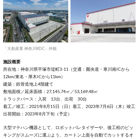
「大創産業 神奈川RDC」外観
施設概要
所在地：神奈川県平塚市堤町3-11（交通：圏央道・寒川南ICから
12km/東名・厚木ICから11km）
建築：鉄骨造地上4階建て
敷地面積／延床面積：27,145.74㎡／53,169.48㎡
トラックバース：入荷 13台、出荷 30台
着工／竣工：2021年8月15日（日）着工、2023年7月6日（木）竣工
出荷開始：2023年8月下旬（予定）
大型マテハン機器として、ロボットパレタイザーや、後工程のピッ
キングがスムーズに運ぶよう、カートン上面を自動でカットするオ