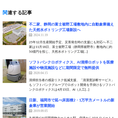
関連する記事
不二家、静岡の富士裾野工場敷地内に自動倉庫備え
た天然水ボトリング工場新設へ
2024.11.19
25年12月生産開始予定、災害発生時の支援にも対応へ 不二
家は11月18日、富士裾野工場（静岡県裾野市）敷地内に約
50億円を投じ、天然水ボトリング工場[…]
ソフトバンクロボティクス、AI清掃ロボットを医療
施設や物流施設などに期間限定で無料提供
2020.04.15
清掃担当者の感染リスク低減支援、「清潔度診断サービス」
も ソフトバンクグループでロボット開発を手掛けるソフトバ
ンクロボティクスは4月15日、AI（人工[…]
日新、福岡市で延べ床面積2・1万平方メートルの新
倉庫が営業開始
2019.09.05
九州道ICや福岡貨物ターミナル駅、空港から10キロメートル