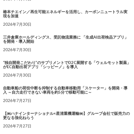
椿本チエイン／再生可能エネルギーを活用し、カーボンニュートラル実
現を加速
2026年7月30日
三井倉庫ホールディングス、受託物流業務に 「生成AI出荷検品アプリ」
を開発・導入開始
2026年7月30日
“独自開発こだわり”のサプリメントでD2C展開する「ウェルモット製薬」
がEC自動出荷アプリ「シッピーノ」を導入
2026年7月30日
自動車船の荷役中断を抑制する自動車移動用「スケーター」を開発・導
入 ～自力走行できない車両を約5分で移動可能に～
2026年7月27日
【㈱ハナインターナショナル×星清重機運輸㈱】グループ会社で販売力の
更なる強化ねらう
2026年7月27日