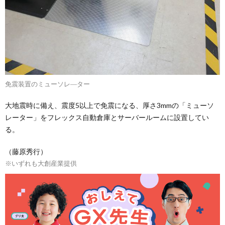
免震装置のミューソレ―ター
大地震時に備え、震度5以上で免震になる、厚さ3mmの「ミューソ
レーター」をフレックス自動倉庫とサーバールームに設置してい
る。
（藤原秀行）
※いずれも大創産業提供