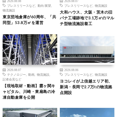
2026.08.08
2026.08.07
プレスリリースなど
,
動向/展望
,
プレスリリースなど
,
物流施設
物流施設
大和ハウス、大阪・茨木の旧
東京団地倉庫が60周年、「共
パナ工場跡地で3.1万㎡のマル
同型」53.8万㎡を運営
チ型物流施設着工
2026.08.07
2026.08.06
テクノロジー
,
動画
,
物流施設
,
プレスリリースなど
,
物流施設
記者会見など
ヨコレイが上信越エリア初、
【現地取材・動画】霞ヶ関キ
新潟・長岡で2.7万tの物流拠
ャピタル、川崎・東扇島の冷
点開設
凍自動倉庫を公開