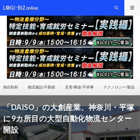
独自取材
物流施設/不動産
災害/事故/不祥事
テクノロジー/製品
「DAISO」の大創産業、神奈川・平塚
に9カ所目の大型自動化物流センター
開設