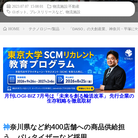
2023.07.07 15:08:01
物流施設/不動産
ロボット
,
プレスリリースなど
,
物流施設
テクノロジー/製品
「DAISO」の大創産業、神奈川・平塚に
HOME
月刊LOGI-BIZ 7月号は「未来を創る輸送改革」 先行企業の
生存戦略を徹底取材
神奈川県など約400店舗への商品供給担
う、パレタイザーなど採用