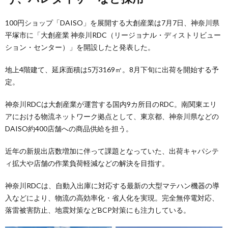
100円ショップ「DAISO」を展開する大創産業は7月7日、神奈川県
平塚市に「大創産業 神奈川RDC（リージョナル・ディストリビュー
ション・センター）」を開設したと発表した。
地上4階建て、延床面積は5万3169㎡。8月下旬に出荷を開始する予
定。
神奈川RDCは大創産業が運営する国内9カ所目のRDC。南関東エリ
アにおける物流ネットワーク拠点として、東京都、神奈川県などの
DAISO約400店舗への商品供給を担う。
近年の新規出店数増加に伴って課題となっていた、出荷キャパシテ
ィ拡大や店舗の作業負荷軽減などの解決を目指す。
神奈川RDCは、自動入出庫に対応する最新の大型マテハン機器の導
入などにより、物流の高効率化・省人化を実現。完全無停電対応、
落雷被害防止、地震対策などBCP対策にも注力している。