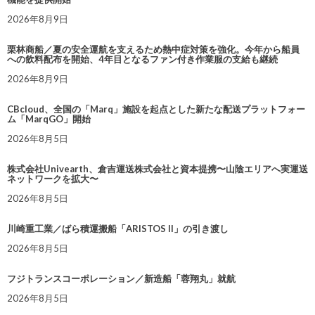
2026年8月9日
栗林商船／夏の安全運航を支えるため熱中症対策を強化。今年から船員
への飲料配布を開始、4年目となるファン付き作業服の支給も継続
2026年8月9日
CBcloud、全国の「Marq」施設を起点とした新たな配送プラットフォー
ム「MarqGO」開始
2026年8月5日
株式会社Univearth、倉吉運送株式会社と資本提携〜山陰エリアへ実運送
ネットワークを拡大〜
2026年8月5日
川崎重工業／ばら積運搬船「ARISTOS II」の引き渡し
2026年8月5日
フジトランスコーポレーション／新造船「蓉翔丸」就航
2026年8月5日