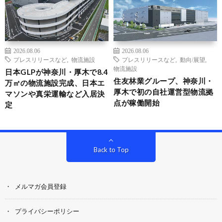
2026.08.06
2026.08.06
プレスリリースなど
,
物流施設
プレスリリースなど
,
動向/展望
,
物流施設
日本GLPが神奈川・厚木で8.4
住友林業グループ、神奈川・
万㎡の物流施設完成、日本エ
厚木で初の自社運営型物流拠
マソンや真栄運輸など入居決
点が稼働開始
定
Back to Top
メルマガ会員登録
プライバシーポリシー