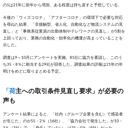
の1は21年に前年から増加、ある程度は持ち直すと予想している。
今後の「ウィズコロナ」「アフターコロナ」の環境下で必要な対応
を尋ねた結果、「非接触型、省人化、自動化など物流システムの見
直し」と「事務系従業員の出勤体制やテレワークの見直し」が5割を
上回っており、業務の自動化・効率化の機運が高まっていることを
示した。
調査は9～10月にアンケートを実施。81社に協力を要請し、このう
ち35・8％に相当する29社が回答した。調査結果の詳報は21年の年
明けをめどに取りまとめる予定。
「荷主への取引条件見直し要求」が必要の
声も
アンケート結果によると、「社内（グループ企業を含む）で感染者
が生じた」のが55・2％（16社）、「協力会社で発生した」が10・
3％（3社）で、「発生していない」は31・0％（9社）だった。