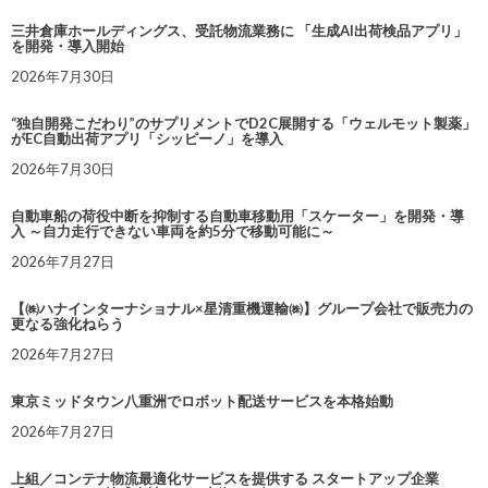
三井倉庫ホールディングス、受託物流業務に 「生成AI出荷検品アプリ」
を開発・導入開始
2026年7月30日
“独自開発こだわり”のサプリメントでD2C展開する「ウェルモット製薬」
がEC自動出荷アプリ「シッピーノ」を導入
2026年7月30日
自動車船の荷役中断を抑制する自動車移動用「スケーター」を開発・導
入 ～自力走行できない車両を約5分で移動可能に～
2026年7月27日
【㈱ハナインターナショナル×星清重機運輸㈱】グループ会社で販売力の
更なる強化ねらう
2026年7月27日
東京ミッドタウン八重洲でロボット配送サービスを本格始動
2026年7月27日
上組／コンテナ物流最適化サービスを提供する スタートアップ企業