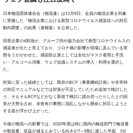
日本物流団体連合会（物流連）は12月8日、会員の物流企業を対象
に実施した「物流企業における新型コロナウイルス感染症への対応
動向調査」の結果（速報版）を公表した。
回答企業の6割強が、グループ内や協力会社で新型コロナウイルスの
感染者が出たと答えており、コロナ禍の影響が現場に及んでいる実
態をうかがわせた。感染防止策としては全社がマスク着用と手洗
い・アルコール消毒、ウェブ会議システムの導入・利用を選択し
た。
対策に至った経緯としては、既存のBCP（事業継続計画）や非常時
の対応マニュアルなどでは対策が不足していたため追加で検討した
り、そもそもBCPなどがなく新規で検討に踏み切ったりしたとの回
答が大勢を占め、未曾有の事態に混乱しながら懸命に対応しようと
する姿が浮かび上がった。
今後の物流への影響では、2020年度は特に国内の輸送部門で輸送量
や取扱量、収益が減るとみている向きが7～8割に達した半面、3分