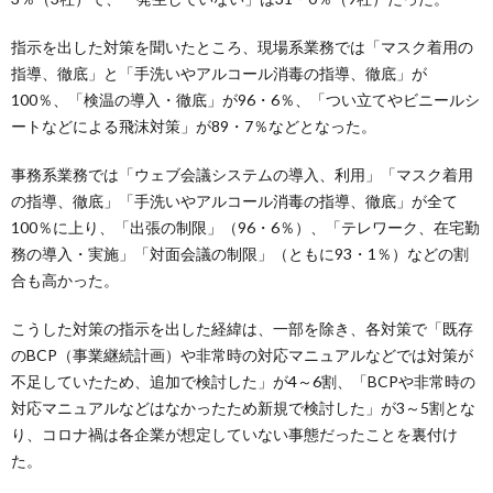
指示を出した対策を聞いたところ、現場系業務では「マスク着用の
指導、徹底」と「手洗いやアルコール消毒の指導、徹底」が
100％、「検温の導入・徹底」が96・6％、「つい立てやビニールシ
ートなどによる飛沫対策」が89・7％などとなった。
事務系業務では「ウェブ会議システムの導入、利用」「マスク着用
の指導、徹底」「手洗いやアルコール消毒の指導、徹底」が全て
100％に上り、「出張の制限」（96・6％）、「テレワーク、在宅勤
務の導入・実施」「対面会議の制限」（ともに93・1％）などの割
合も高かった。
こうした対策の指示を出した経緯は、一部を除き、各対策で「既存
のBCP（事業継続計画）や非常時の対応マニュアルなどでは対策が
不足していたため、追加で検討した」が4～6割、「BCPや非常時の
対応マニュアルなどはなかったため新規で検討した」が3～5割とな
り、コロナ禍は各企業が想定していない事態だったことを裏付け
た。