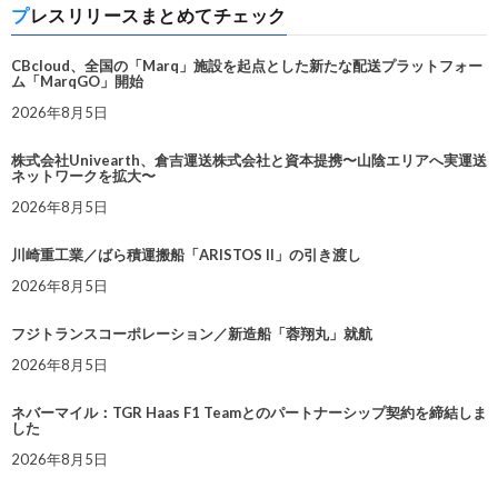
プレスリリースまとめてチェック
CBcloud、全国の「Marq」施設を起点とした新たな配送プラットフォー
ム「MarqGO」開始
2026年8月5日
株式会社Univearth、倉吉運送株式会社と資本提携〜山陰エリアへ実運送
ネットワークを拡大〜
2026年8月5日
川崎重工業／ばら積運搬船「ARISTOS II」の引き渡し
2026年8月5日
フジトランスコーポレーション／新造船「蓉翔丸」就航
2026年8月5日
ネバーマイル：TGR Haas F1 Teamとのパートナーシップ契約を締結しま
した
2026年8月5日