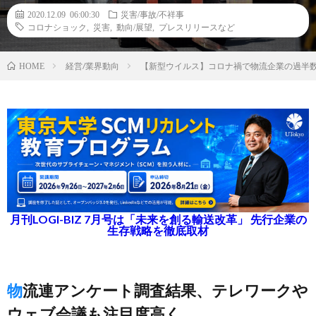
2020.12.09 06:00:30
災害/事故/不祥事
コロナショック
,
災害
,
動向/展望
,
プレスリリースなど
経営/業界動向
【新型ウイルス】コロナ禍で物流企業の過半
HOME
月刊LOGI-BIZ 7月号は「未来を創る輸送改革」 先行企業の
生存戦略を徹底取材
物流連アンケート調査結果、テレワークや
ウェブ会議も注目度高く