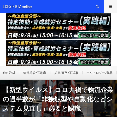
独自取材
物流施設/不動産
災害/事故/不祥事
テクノロジー/製品
【新型ウイルス】コロナ禍で物流企業
の過半数が「非接触型や自動化などシ
ステム見直し」必要と認識