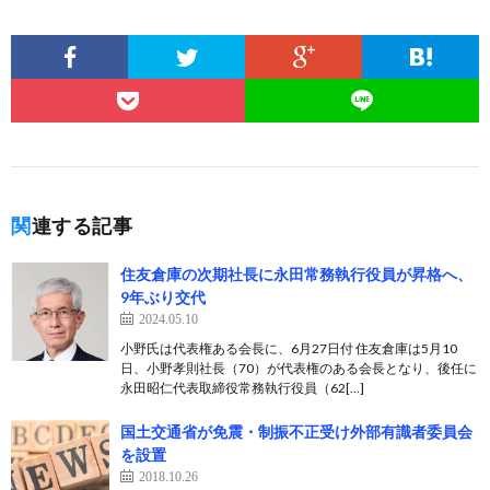
関連する記事
住友倉庫の次期社長に永田常務執行役員が昇格へ、
9年ぶり交代
2024.05.10
小野氏は代表権ある会長に、6月27日付 住友倉庫は5月10
日、小野孝則社長（70）が代表権のある会長となり、後任に
永田昭仁代表取締役常務執行役員（62[…]
国土交通省が免震・制振不正受け外部有識者委員会
を設置
2018.10.26