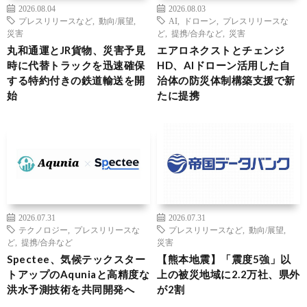
2026.08.04
2026.08.03
プレスリリースなど
,
動向/展望
,
AI
,
ドローン
,
プレスリリースな
災害
ど
,
提携/合弁など
,
災害
丸和通運とJR貨物、災害予見
エアロネクストとチェンジ
時に代替トラックを迅速確保
HD、AIドローン活用した自
する特約付きの鉄道輸送を開
治体の防災体制構築支援で新
始
たに提携
2026.07.31
2026.07.31
テクノロジー
,
プレスリリースな
プレスリリースなど
,
動向/展望
,
ど
,
提携/合弁など
災害
Spectee、気候テックスター
【熊本地震】「震度5強」以
トアップのAquniaと高精度な
上の被災地域に2.2万社、県外
洪水予測技術を共同開発へ
が2割