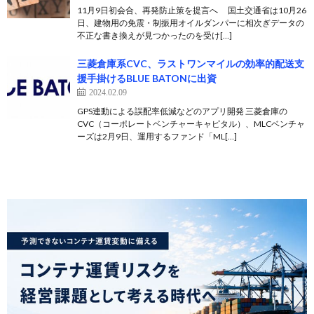
11月9日初会合、再発防止策を提言へ 国土交通省は10月26
日、建物用の免震・制振用オイルダンパーに相次ぎデータの
不正な書き換えが見つかったのを受け[…]
三菱倉庫系CVC、ラストワンマイルの効率的配送支
援手掛けるBLUE BATONに出資
2024.02.09
GPS連動による誤配率低減などのアプリ開発 三菱倉庫の
CVC（コーポレートベンチャーキャピタル）、MLCベンチャ
ーズは2月9日、運用するファンド「ML[…]