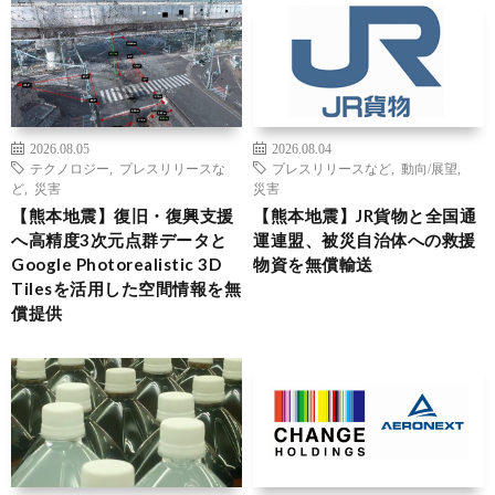
2026.08.05
2026.08.04
テクノロジー
,
プレスリリースな
プレスリリースなど
,
動向/展望
,
ど
,
災害
災害
【熊本地震】復旧・復興支援
【熊本地震】JR貨物と全国通
へ高精度3次元点群データと
運連盟、被災自治体への救援
Google Photorealistic 3D
物資を無償輸送
Tilesを活用した空間情報を無
償提供