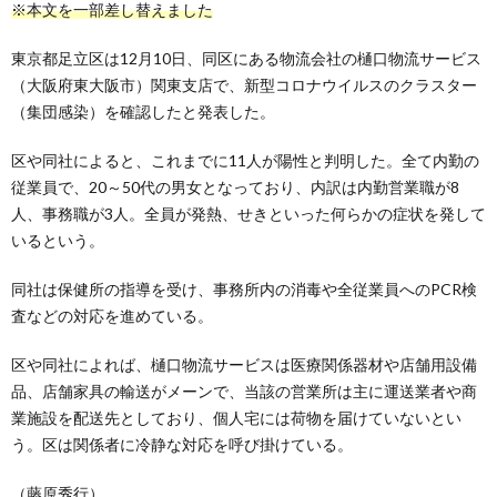
※本文を一部差し替えました
東京都足立区は12月10日、同区にある物流会社の樋口物流サービス
（大阪府東大阪市）関東支店で、新型コロナウイルスのクラスター
（集団感染）を確認したと発表した。
区や同社によると、これまでに11人が陽性と判明した。全て内勤の
従業員で、20～50代の男女となっており、内訳は内勤営業職が8
人、事務職が3人。全員が発熱、せきといった何らかの症状を発して
いるという。
同社は保健所の指導を受け、事務所内の消毒や全従業員へのPCR検
査などの対応を進めている。
区や同社によれば、樋口物流サービスは医療関係器材や店舗用設備
品、店舗家具の輸送がメーンで、当該の営業所は主に運送業者や商
業施設を配送先としており、個人宅には荷物を届けていないとい
う。区は関係者に冷静な対応を呼び掛けている。
（藤原秀行）