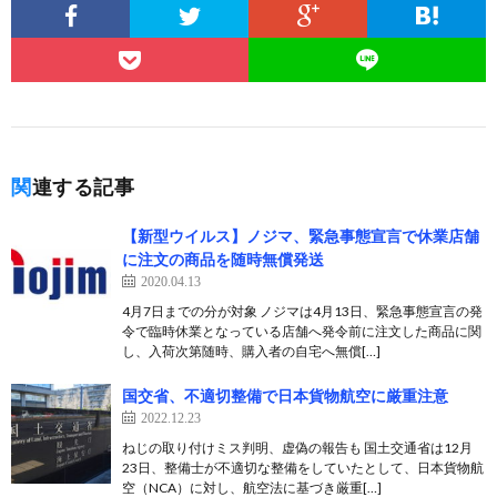
関連する記事
【新型ウイルス】ノジマ、緊急事態宣言で休業店舗
に注文の商品を随時無償発送
2020.04.13
4月7日までの分が対象 ノジマは4月13日、緊急事態宣言の発
令で臨時休業となっている店舗へ発令前に注文した商品に関
し、入荷次第随時、購入者の自宅へ無償[…]
国交省、不適切整備で日本貨物航空に厳重注意
2022.12.23
ねじの取り付けミス判明、虚偽の報告も 国土交通省は12月
23日、整備士が不適切な整備をしていたとして、日本貨物航
空（NCA）に対し、航空法に基づき厳重[…]