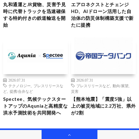
丸和通運とJR貨物、災害予見
エアロネクストとチェンジ
時に代替トラックを迅速確保
HD、AIドローン活用した自
する特約付きの鉄道輸送を開
治体の防災体制構築支援で新
始
たに提携
2026.07.31
2026.07.31
テクノロジー
,
プレスリリースな
プレスリリースなど
,
動向/展望
,
ど
,
提携/合弁など
災害
Spectee、気候テックスター
【熊本地震】「震度5強」以
トアップのAquniaと高精度な
上の被災地域に2.2万社、県外
洪水予測技術を共同開発へ
が2割