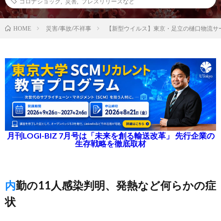
コロナショック
,
災害
,
プレスリリースなど
災害/事故/不祥事
【新型ウイルス】東京・足立の樋口物流サ
HOME
月刊LOGI-BIZ 7月号は「未来を創る輸送改革」 先行企業の
生存戦略を徹底取材
内勤の11人感染判明、発熱など何らかの症
状