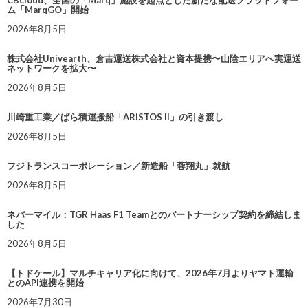
CBcloud、全国の「Marq」施設を起点とした新たな配送プラットフォー
ム「MarqGO」開始
2026年8月5日
株式会社Univearth、倉吉運送株式会社と資本提携〜山陰エリアへ実運送
ネットワークを拡大〜
2026年8月5日
川崎重工業／ばら積運搬船「ARISTOS II」の引き渡し
2026年8月5日
フジトランスコーポレーション／新造船「蓉翔丸」就航
2026年8月5日
ネバーマイル：TGR Haas F1 Teamとのパートナーシップ契約を締結しま
した
2026年8月5日
【トドケール】マルチキャリア化に向けて、2026年7月よりヤマト運輸
とのAPI連携を開始
2026年7月30日