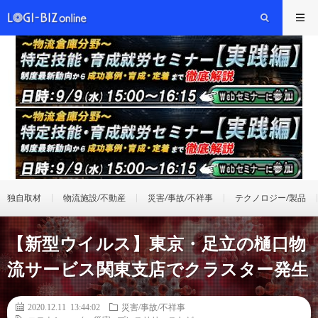
独自取材
物流施設/不動産
災害/事故/不祥事
テクノロジー/製品
【新型ウイルス】東京・足立の樋口物
流サービス関東支店でクラスター発生
2020.12.11 13:44:02
災害/事故/不祥事