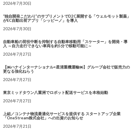
2026年7月30日
“独自開発こだわり”のサプリメントでD2C展開する「ウェルモット製薬」
がEC自動出荷アプリ「シッピーノ」を導入
2026年7月30日
自動車船の荷役中断を抑制する自動車移動用「スケーター」を開発・導
入 ～自力走行できない車両を約5分で移動可能に～
2026年7月27日
【㈱ハナインターナショナル×星清重機運輸㈱】グループ会社で販売力の
更なる強化ねらう
2026年7月27日
東京ミッドタウン八重洲でロボット配送サービスを本格始動
2026年7月27日
上組／コンテナ物流最適化サービスを提供する スタートアップ企業
「OneStream株式会社」への出資のお知らせ
2026年7月21日