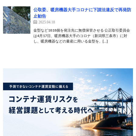
公取委、暖房機器大手コロナに下請法違反で再発防
止勧告
2025.04.18
金型など1818個を発注先に無償保管させる 公正取引委員会
は4月17日、暖房機器大手のコロナ（新潟県三条市）に対
し、暖房機器などの量産に用いる金型を、[…]