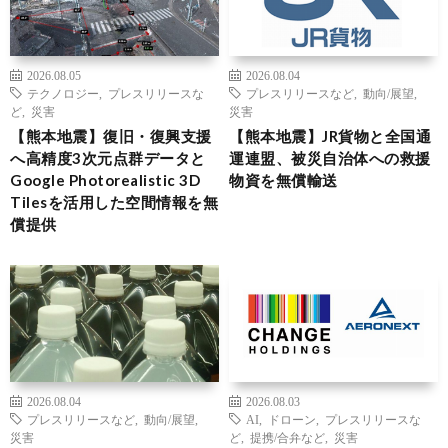
2026.08.05
2026.08.04
テクノロジー
,
プレスリリースな
プレスリリースなど
,
動向/展望
,
ど
,
災害
災害
【熊本地震】復旧・復興支援
【熊本地震】JR貨物と全国通
へ高精度3次元点群データと
運連盟、被災自治体への救援
Google Photorealistic 3D
物資を無償輸送
Tilesを活用した空間情報を無
償提供
2026.08.04
2026.08.03
プレスリリースなど
,
動向/展望
,
AI
,
ドローン
,
プレスリリースな
災害
ど
,
提携/合弁など
,
災害