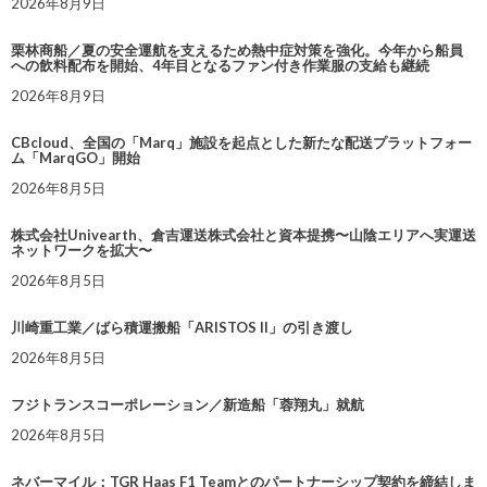
2026年8月9日
栗林商船／夏の安全運航を支えるため熱中症対策を強化。今年から船員
への飲料配布を開始、4年目となるファン付き作業服の支給も継続
2026年8月9日
CBcloud、全国の「Marq」施設を起点とした新たな配送プラットフォー
ム「MarqGO」開始
2026年8月5日
株式会社Univearth、倉吉運送株式会社と資本提携〜山陰エリアへ実運送
ネットワークを拡大〜
2026年8月5日
川崎重工業／ばら積運搬船「ARISTOS II」の引き渡し
2026年8月5日
フジトランスコーポレーション／新造船「蓉翔丸」就航
2026年8月5日
ネバーマイル：TGR Haas F1 Teamとのパートナーシップ契約を締結しま