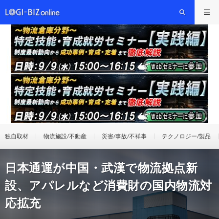
独自取材
物流施設/不動産
災害/事故/不祥事
テクノロジー/製品
日本通運が中国・武漢で物流拠点新
設、アパレルなど消費財の国内物流対
応拡充