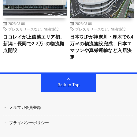
2026.08.06
2026.08.06
プレスリリースなど
,
物流施設
プレスリリースなど
,
物流施設
ヨコレイが上信越エリア初、
日本GLPが神奈川・厚木で8.4
新潟・長岡で2.7万tの物流拠
万㎡の物流施設完成、日本エ
点開設
マソンや真栄運輸など入居決
定
Back to Top
メルマガ会員登録
プライバシーポリシー