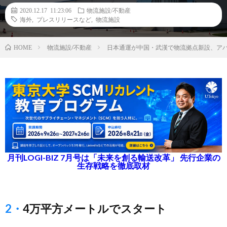
2020.12.17 11:23:06
物流施設/不動産
海外
,
プレスリリースなど
,
物流施設
物流施設/不動産
日本通運が中国・武漢で物流拠点新設、ア
HOME
月刊LOGI-BIZ 7月号は「未来を創る輸送改革」 先行企業の
生存戦略を徹底取材
2・4万平方メートルでスタート