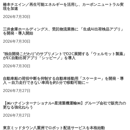
椿本チエイン／再生可能エネルギーを活用し、カーボンニュートラル実
現を加速
2026年7月30日
三井倉庫ホールディングス、受託物流業務に 「生成AI出荷検品アプリ」
を開発・導入開始
2026年7月30日
“独自開発こだわり”のサプリメントでD2C展開する「ウェルモット製薬」
がEC自動出荷アプリ「シッピーノ」を導入
2026年7月30日
自動車船の荷役中断を抑制する自動車移動用「スケーター」を開発・導
入 ～自力走行できない車両を約5分で移動可能に～
2026年7月27日
【㈱ハナインターナショナル×星清重機運輸㈱】グループ会社で販売力の
更なる強化ねらう
2026年7月27日
東京ミッドタウン八重洲でロボット配送サービスを本格始動