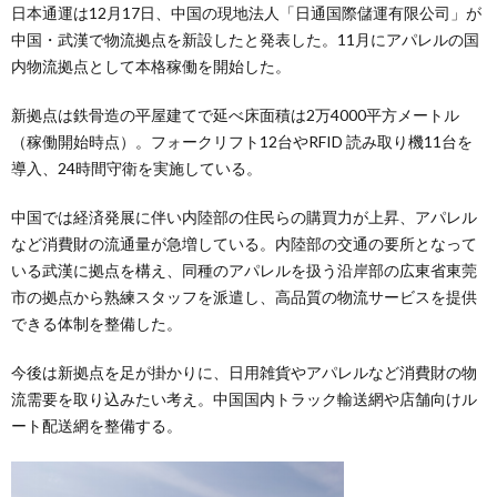
日本通運は12月17日、中国の現地法人「日通国際儲運有限公司」が
中国・武漢で物流拠点を新設したと発表した。11月にアパレルの国
内物流拠点として本格稼働を開始した。
新拠点は鉄骨造の平屋建てで延べ床面積は2万4000平方メートル
（稼働開始時点）。フォークリフト12台やRFID 読み取り機11台を
導入、24時間守衛を実施している。
中国では経済発展に伴い内陸部の住民らの購買力が上昇、アパレル
など消費財の流通量が急増している。内陸部の交通の要所となって
いる武漢に拠点を構え、同種のアパレルを扱う沿岸部の広東省東莞
市の拠点から熟練スタッフを派遣し、高品質の物流サービスを提供
できる体制を整備した。
今後は新拠点を足が掛かりに、日用雑貨やアパレルなど消費財の物
流需要を取り込みたい考え。中国国内トラック輸送網や店舗向けル
ート配送網を整備する。