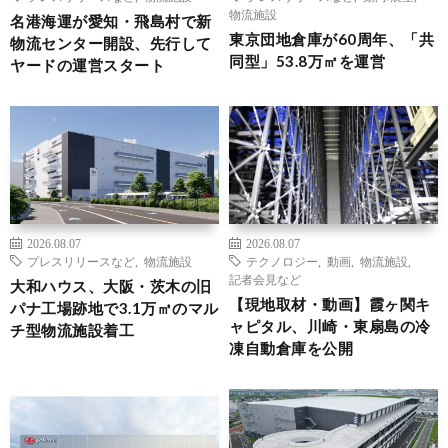
物流施設
名港海運が愛知・飛島村で新
東京団地倉庫が60周年、「共
物流センター開設、先行して
同型」53.8万㎡を運営
ヤードの運営スタート
2026.08.07
2026.08.07
プレスリリースなど
,
物流施設
テクノロジー
,
動画
,
物流施設
,
記者会見など
大和ハウス、大阪・茨木の旧
【現地取材・動画】霞ヶ関キ
パナ工場跡地で3.1万㎡のマル
ャピタル、川崎・東扇島の冷
チ型物流施設着工
凍自動倉庫を公開