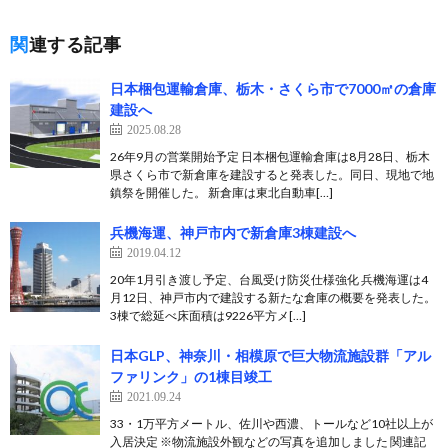
関連する記事
日本梱包運輸倉庫、栃木・さくら市で7000㎡の倉庫
建設へ
2025.08.28
26年9月の営業開始予定 日本梱包運輸倉庫は8月28日、栃木
県さくら市で新倉庫を建設すると発表した。同日、現地で地
鎮祭を開催した。 新倉庫は東北自動車[…]
兵機海運、神戸市内で新倉庫3棟建設へ
2019.04.12
20年1月引き渡し予定、台風受け防災仕様強化 兵機海運は4
月12日、神戸市内で建設する新たな倉庫の概要を発表した。
3棟で総延べ床面積は9226平方メ[…]
日本GLP、神奈川・相模原で巨大物流施設群「アル
ファリンク」の1棟目竣工
2021.09.24
33・1万平方メートル、佐川や西濃、トールなど10社以上が
入居決定 ※物流施設外観などの写真を追加しました 関連記