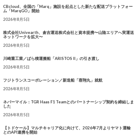
CBcloud、全国の「Marq」施設を起点とした新たな配送プラットフォー
ム「MarqGO」開始
2026年8月5日
株式会社Univearth、倉吉運送株式会社と資本提携〜山陰エリアへ実運送
ネットワークを拡大〜
2026年8月5日
川崎重工業／ばら積運搬船「ARISTOS II」の引き渡し
2026年8月5日
フジトランスコーポレーション／新造船「蓉翔丸」就航
2026年8月5日
ネバーマイル：TGR Haas F1 Teamとのパートナーシップ契約を締結しま
した
2026年8月5日
【トドケール】マルチキャリア化に向けて、2026年7月よりヤマト運輸
とのAPI連携を開始