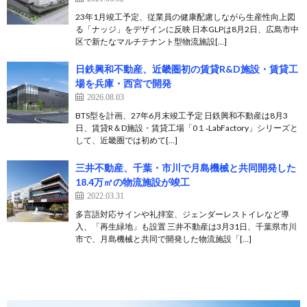
23年1月竣工予定、従業員の健康配慮しながら生産性向上図
る「ナッジ」をデザインに反映 日本GLPは8月2日、広島市中
区で新たなマルチテナント型物流施設[…]
日鉄興和不動産、近畿圏初の賃貸R&D施設・賃貸工
場を兵庫・西宮で開発
2026.08.03
BTS型を計画、27年6月末竣工予定 日鉄興和不動産は8月3
日、賃貸R＆D施設・賃貸工場「0１‐LabFactory」シリーズと
して、近畿圏では初めて[…]
三井不動産、千葉・市川で月島機械と共同開発した
18.4万㎡の物流施設が竣工
2022.03.31
多言語対応サインや礼拝室、ジェンダーレストイレなど導
入、「再生緑地」も設置 三井不動産は3月31日、千葉県市川
市で、月島機械と共同で開発した物流施設「[…]