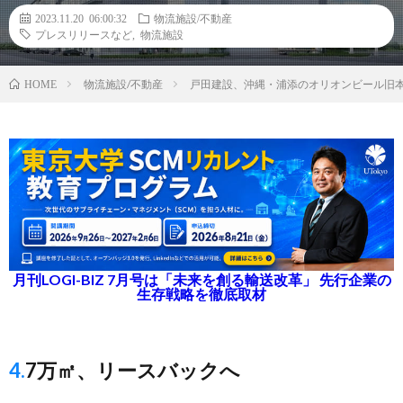
2023.11.20 06:00:32
物流施設/不動産
プレスリリースなど
,
物流施設
物流施設/不動産
戸田建設、沖縄・浦添のオリオンビール旧
HOME
月刊LOGI-BIZ 7月号は「未来を創る輸送改革」 先行企業の
生存戦略を徹底取材
4.7万㎡、リースバックへ