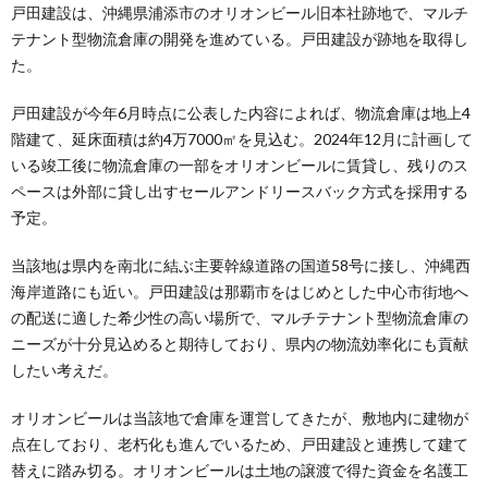
戸田建設は、沖縄県浦添市のオリオンビール旧本社跡地で、マルチ
テナント型物流倉庫の開発を進めている。戸田建設が跡地を取得し
た。
戸田建設が今年6月時点に公表した内容によれば、物流倉庫は地上4
階建て、延床面積は約4万7000㎡を見込む。2024年12月に計画して
いる竣工後に物流倉庫の一部をオリオンビールに賃貸し、残りのス
ペースは外部に貸し出すセールアンドリースバック方式を採用する
予定。
当該地は県内を南北に結ぶ主要幹線道路の国道58号に接し、沖縄西
海岸道路にも近い。戸田建設は那覇市をはじめとした中心市街地へ
の配送に適した希少性の高い場所で、マルチテナント型物流倉庫の
ニーズが十分見込めると期待しており、県内の物流効率化にも貢献
したい考えだ。
オリオンビールは当該地で倉庫を運営してきたが、敷地内に建物が
点在しており、老朽化も進んでいるため、戸田建設と連携して建て
替えに踏み切る。オリオンビールは土地の譲渡で得た資金を名護工