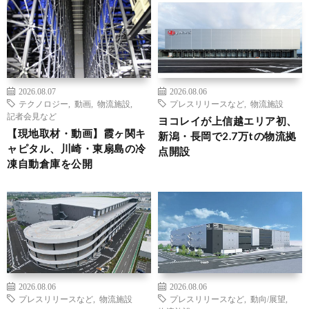
2026.08.07
2026.08.06
テクノロジー
,
動画
,
物流施設
,
プレスリリースなど
,
物流施設
記者会見など
ヨコレイが上信越エリア初、
【現地取材・動画】霞ヶ関キ
新潟・長岡で2.7万tの物流拠
ャピタル、川崎・東扇島の冷
点開設
凍自動倉庫を公開
2026.08.06
2026.08.06
プレスリリースなど
,
物流施設
プレスリリースなど
,
動向/展望
,