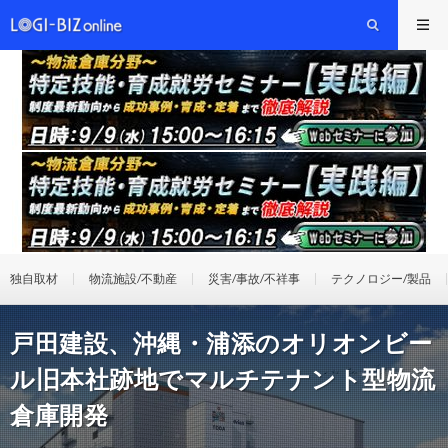
独自取材
物流施設/不動産
災害/事故/不祥事
テクノロジー/製品
戸田建設、沖縄・浦添のオリオンビー
ル旧本社跡地でマルチテナント型物流
倉庫開発