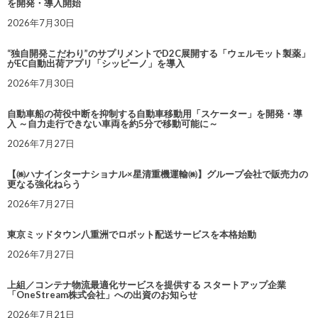
を開発・導入開始
2026年7月30日
“独自開発こだわり”のサプリメントでD2C展開する「ウェルモット製薬」
がEC自動出荷アプリ「シッピーノ」を導入
2026年7月30日
自動車船の荷役中断を抑制する自動車移動用「スケーター」を開発・導
入 ～自力走行できない車両を約5分で移動可能に～
2026年7月27日
【㈱ハナインターナショナル×星清重機運輸㈱】グループ会社で販売力の
更なる強化ねらう
2026年7月27日
東京ミッドタウン八重洲でロボット配送サービスを本格始動
2026年7月27日
上組／コンテナ物流最適化サービスを提供する スタートアップ企業
「OneStream株式会社」への出資のお知らせ
2026年7月21日