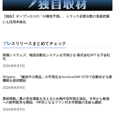
【独自】オープンロジの「AI梱包予測」、トラック必要台数の迅速把握
にも活用本格化
プレスリリースまとめてチェック
両備システムズ、物流自動化システムを手掛ける 株式会社APTを子会社
化
2026年8月9日
Shippio、「輸送中の商品」の可視化をInvoiceのAI-OCRで自動化する新
機能を提供開始
2026年8月9日
栗林商船／夏の安全運航を支えるため熱中症対策を強化。今年から船員
への飲料配布を開始、4年目となるファン付き作業服の支給も継続
2026年8月9日