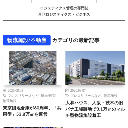
ロジスティクス管理の専門誌
月刊ロジスティクス・ビジネス
物流施設/不動産
カテゴリの最新記事
2026.08.08
2026.08.07
プレスリリースなど
,
動向/展望
,
プレスリリースなど
,
物流施設
物流施設
大和ハウス、大阪・茨木の旧
東京団地倉庫が60周年、「共
パナ工場跡地で3.1万㎡のマル
同型」53.8万㎡を運営
チ型物流施設着工