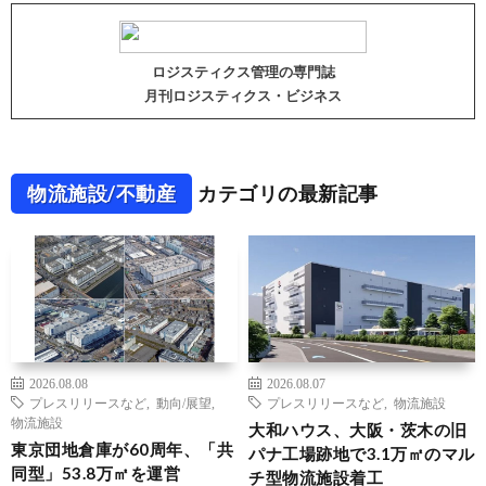
ロジスティクス管理の専門誌
月刊ロジスティクス・ビジネス
物流施設/不動産
カテゴリの最新記事
2026.08.08
2026.08.07
プレスリリースなど
,
動向/展望
,
プレスリリースなど
,
物流施設
物流施設
大和ハウス、大阪・茨木の旧
東京団地倉庫が60周年、「共
パナ工場跡地で3.1万㎡のマル
同型」53.8万㎡を運営
チ型物流施設着工