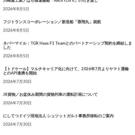
川崎重工業／ばら積運搬船「ARISTOS II」の引き渡し
2026年8月5日
フジトランスコーポレーション／新造船「蓉翔丸」就航
2026年8月5日
ネバーマイル：TGR Haas F1 Teamとのパートナーシップ契約を締結しま
した
2026年8月5日
【トドケール】マルチキャリア化に向けて、2026年7月よりヤマト運輸
とのAPI連携を開始
2026年7月30日
JR貨物／お盆休み期間の貨物列車の運転計画について
2026年7月30日
にしてつドイツ現地法人 シュツットガルト事務所移転のご案内
2026年7月30日