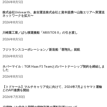
2026年8月5日
株式会社Univearth、倉吉運送株式会社と資本提携〜山陰エリアへ実運送
ネットワークを拡大〜
2026年8月5日
川崎重工業／ばら積運搬船「ARISTOS II」の引き渡し
2026年8月5日
フジトランスコーポレーション／新造船「蓉翔丸」就航
2026年8月5日
ネバーマイル：TGR Haas F1 Teamとのパートナーシップ契約を締結しま
した
2026年8月5日
【トドケール】マルチキャリア化に向けて、2026年7月よりヤマト運輸
とのAPI連携を開始
2026年7月30日