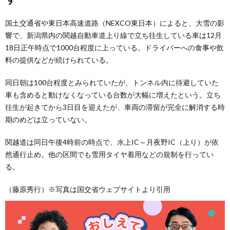
国土交通省や東日本高速道路（NEXCO東日本）によると、大雪の影
響で、新潟県内の関越自動車道上り線で立ち往生している車は12月
18日正午時点で1000台程度に上っている。ドライバーへの食事や飲
料の提供などが続けられている。
同日朝は100台程度とみられていたが、トンネル内に待避していた
車も含めると動けなくなっている台数が大幅に増えたという。立ち
往生が起きてから3日目を迎えたが、車両の滞留が完全に解消する時
期のめどは立っていない。
関越道は同日午後4時前の時点で、水上IC～月夜野IC（上り）が依
然通行止め。他の区間でも雪用タイヤ着用などの規制を行ってい
る。
（藤原秀行）※写真は国交省ウェブサイトより引用