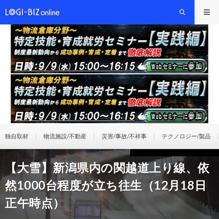
独自取材
物流施設/不動産
災害/事故/不祥事
テクノロジー/製品
【大雪】新潟県内の関越道上り線、依
然1000台程度が立ち往生（12月18日
正午時点）