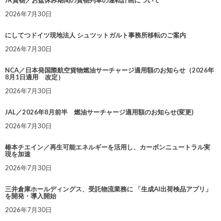
JR貨物／お盆休み期間の貨物列車の運転計画について
2026年7月30日
にしてつドイツ現地法人 シュツットガルト事務所移転のご案内
2026年7月30日
NCA／日本発国際航空貨物燃油サーチャージ適用額のお知らせ（2026年
8月1日適用 改定）
2026年7月30日
JAL／2026年8月前半 燃油サーチャージ適用額のお知らせ(変更)
2026年7月30日
椿本チエイン／再生可能エネルギーを活用し、カーボンニュートラル実
現を加速
2026年7月30日
三井倉庫ホールディングス、受託物流業務に 「生成AI出荷検品アプリ」
を開発・導入開始
2026年7月30日