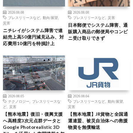
2026.08.08
2026.08.08
プレスリリースなど
,
動向/展望
,
プレスリリースなど
,
災害
災害
日本郵便でシステム障害、通
ニチレイがシステム障害で連
販購入商品の郵便局やコンビ
結売上高50億円減見込み、対
ニ受け取りできず
応費用10億円を特損計上
2026.08.05
2026.08.04
テクノロジー
,
プレスリリースな
プレスリリースなど
,
動向/展望
,
ど
,
災害
災害
【熊本地震】復旧・復興支援
【熊本地震】JR貨物と全国通
へ高精度3次元点群データと
運連盟、被災自治体への救援
Google Photorealistic 3D
物資を無償輸送