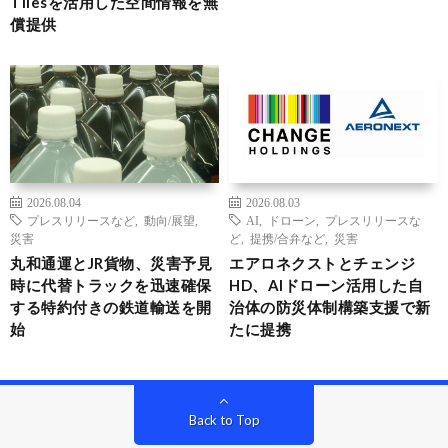
Tilesを活用した空間情報を無
償提供
2026.08.04
2026.08.03
プレスリリースなど
,
動向/展望
,
AI
,
ドローン
,
プレスリリースな
災害
ど
,
提携/合弁など
,
災害
丸和通運とJR貨物、災害予見
エアロネクストとチェンジ
時に代替トラックを迅速確保
HD、AIドローン活用した自
する特約付きの鉄道輸送を開
治体の防災体制構築支援で新
始
たに提携
Back to Top