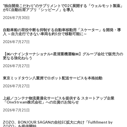
“独自開発こだわり”のサプリメントでD2C展開する「ウェルモット製薬」
がEC自動出荷アプリ「シッピーノ」を導入
2026年7月30日
自動車船の荷役中断を抑制する自動車移動用「スケーター」を開発・導
入 ～自力走行できない車両を約5分で移動可能に～
2026年7月27日
【㈱ハナインターナショナル×星清重機運輸㈱】グループ会社で販売力の
更なる強化ねらう
2026年7月27日
東京ミッドタウン八重洲でロボット配送サービスを本格始動
2026年7月27日
上組／コンテナ物流最適化サービスを提供する スタートアップ企業
「OneStream株式会社」への出資のお知らせ
2026年7月21日
ZOZO、BONJOUR SAGANの自社EC拡大に向け「Fulfillment by
ZOZO」を提供開始