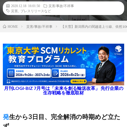
2020.12.18 16:01:50
災害/事故/不祥事
災害
,
プレスリリースなど
災害/事故/不祥事
【大雪】新潟県内の関越道上り線、依然100
HOME
月刊LOGI-BIZ 7月号は「未来を創る輸送改革」 先行企業の
生存戦略を徹底取材
発生から3日目、完全解消の時期めど立た
ず