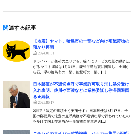
関連する記事
【地震】ヤマト、輪島市の一部など向け宅配荷物の
預かり再開
2024.01.31
ドライバーが集荷のエリアも、徐々にサービス復旧の動き広
がる ヤマト運輸は1月31日、能登半島地震に関連し、全国か
ら石川県の輪島市の一部、能登町の一部、[…]
日本郵便が不適切点呼で事業許可取り消し処分受け
入れ表明、佐川や西濃などに業務委託し停滞回避図
る★続報
2025.06.17
2割で「法定の事項全く実施せず」 日本郵便は6月17日、全
国の郵便局で法定の点呼業務が不適切な形で行われていたの
を受けて国土交通省が一般貨物自動車運送[…]
ニチレイのサイバー攻撃被害、ハッカー集団が犯行