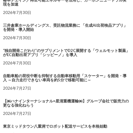
椿本チエイン／再生可能エネルギーを活用し、カーボンニュートラル実
現を加速
2026年7月30日
三井倉庫ホールディングス、受託物流業務に 「生成AI出荷検品アプリ」
を開発・導入開始
2026年7月30日
“独自開発こだわり”のサプリメントでD2C展開する「ウェルモット製薬」
がEC自動出荷アプリ「シッピーノ」を導入
2026年7月30日
自動車船の荷役中断を抑制する自動車移動用「スケーター」を開発・導
入 ～自力走行できない車両を約5分で移動可能に～
2026年7月27日
【㈱ハナインターナショナル×星清重機運輸㈱】グループ会社で販売力の
更なる強化ねらう
2026年7月27日
東京ミッドタウン八重洲でロボット配送サービスを本格始動