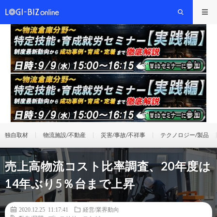
独自取材
物流施設/不動産
災害/事故/不祥事
テクノロジー/製品
売上高物流コスト比率調査、20年度は
14年ぶり5％台まで上昇
2020.12.25 11:17:41
経営/業界動向