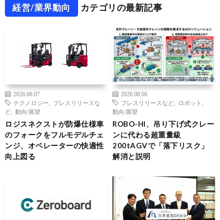
経営/業界動向
カテゴリの最新記事
2026.08.07
2026.08.06
テクノロジー
,
プレスリリースな
プレスリリースなど
,
ロボット
,
ど
,
動向/展望
動向/展望
ロジスネクストが防爆仕様車
ROBO-HI、吊り下げ式クレー
のフォークをフルモデルチェ
ンに代わる超重量級
ンジ、オペレーターの快適性
200tAGVで「落下リスク」
向上図る
解消と説明