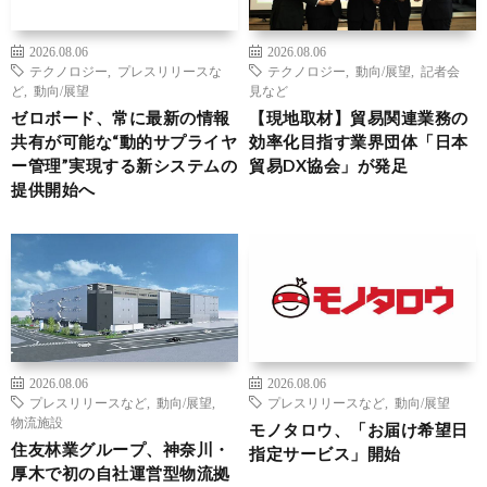
2026.08.06
2026.08.06
テクノロジー
,
プレスリリースな
テクノロジー
,
動向/展望
,
記者会
ど
,
動向/展望
見など
ゼロボード、常に最新の情報
【現地取材】貿易関連業務の
共有が可能な“動的サプライヤ
効率化目指す業界団体「日本
ー管理”実現する新システムの
貿易DX協会」が発足
提供開始へ
2026.08.06
2026.08.06
プレスリリースなど
,
動向/展望
,
プレスリリースなど
,
動向/展望
物流施設
モノタロウ、「お届け希望日
住友林業グループ、神奈川・
指定サービス」開始
厚木で初の自社運営型物流拠