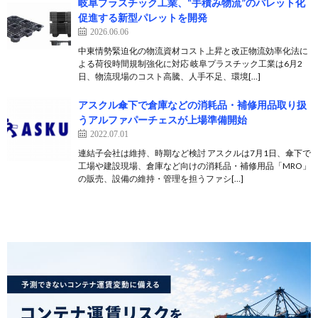
岐阜プラスチック工業、“手積み物流”のパレット化
促進する新型パレットを開発
2026.06.06
中東情勢緊迫化の物流資材コスト上昇と改正物流効率化法に
よる荷役時間規制強化に対応 岐阜プラスチック工業は6月2
日、物流現場のコスト高騰、人手不足、環境[…]
アスクル傘下で倉庫などの消耗品・補修用品取り扱
うアルファパーチェスが上場準備開始
2022.07.01
連結子会社は維持、時期など検討 アスクルは7月1日、傘下で
工場や建設現場、倉庫など向けの消耗品・補修用品「MRO」
の販売、設備の維持・管理を担うファシ[…]