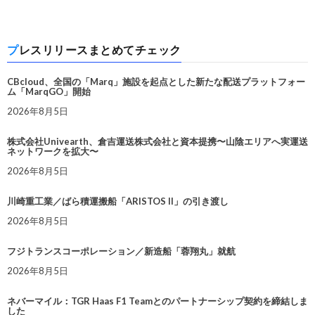
プレスリリースまとめてチェック
CBcloud、全国の「Marq」施設を起点とした新たな配送プラットフォー
ム「MarqGO」開始
2026年8月5日
株式会社Univearth、倉吉運送株式会社と資本提携〜山陰エリアへ実運送
ネットワークを拡大〜
2026年8月5日
川崎重工業／ばら積運搬船「ARISTOS II」の引き渡し
2026年8月5日
フジトランスコーポレーション／新造船「蓉翔丸」就航
2026年8月5日
ネバーマイル：TGR Haas F1 Teamとのパートナーシップ契約を締結しま
した