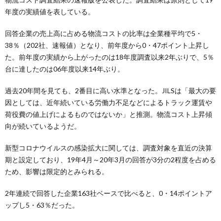
年度の実績値を表している。
回答企業の売上高に占める物流コストの比率は全業種平均で5・
38％（202社、速報値）となり、前年度から0・47ポイント上昇し
た。前年度の実績から上がったのは18年度調査以来2年ぶりで、5％
台に達したのは06年度以来14年ぶり。
過去20年間を見ても、2番目に高い水準となった。JILSは「最大の要
因としては、近年続いている労働力不足などによるトラック運賃や
荷役費の値上げによるものではないか」と推測。物流コスト上昇傾
向が続いているようだ。
新型コロナウイルスの感染拡大に関しては、調査対象を直近の決算
期と設定しており、19年4月～20年3月の回答が3分の2程度を占める
ため、影響は限定的とみられる。
2年連続で回答した企業163社ベースで比べると、0・14ポイントア
ップし5・63％だった。