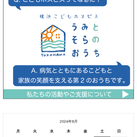
2026年8月
月
火
水
木
金
土
日