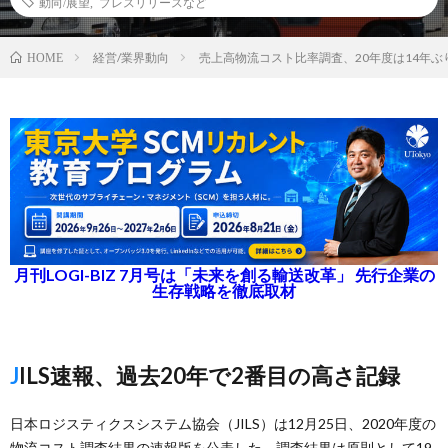
動向/展望
,
プレスリリースなど
経営/業界動向
売上高物流コスト比率調査、20年度は14年ぶ
HOME
月刊LOGI-BIZ 7月号は「未来を創る輸送改革」 先行企業の
生存戦略を徹底取材
JILS速報、過去20年で2番目の高さ記録
日本ロジスティクスシステム協会（JILS）は12月25日、2020年度の
物流コスト調査結果の速報版を公表した。調査結果は原則として19