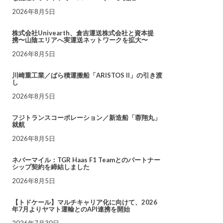
2026年8月5日
株式会社Univearth、倉吉運送株式会社と資本提
携〜山陰エリアへ実運送ネットワークを拡大〜
2026年8月5日
川崎重工業／ばら積運搬船「ARISTOS II」の引き渡
し
2026年8月5日
フジトランスコーポレーション／新造船「蓉翔丸」
就航
2026年8月5日
ネバーマイル：TGR Haas F1 Teamとのパートナー
シップ契約を締結しました
2026年8月5日
【トドケール】マルチキャリア化に向けて、2026
年7月よりヤマト運輸とのAPI連携を開始
2026年7月30日