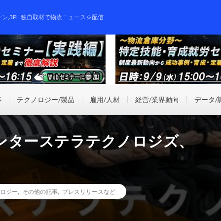
ーン,3PL,独自取材で物流ニュースを配信
事
テクノロジー/製品
雇用/人材
経営/業界動向
データ/
ンターステラテクノロジズ、
ロジー
,
その他の記事
,
プレスリリースなど