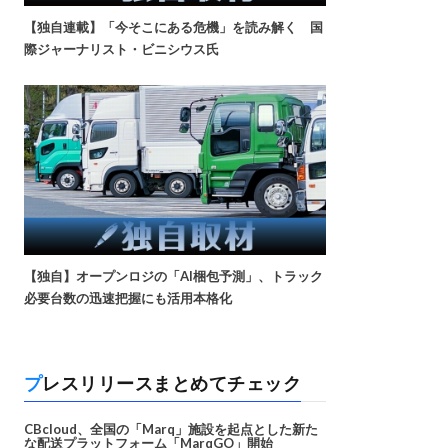
【独自連載】「今そこにある危機」を読み解く 国
際ジャーナリスト・ビニシウス氏
【独自】オープンロジの「AI梱包予測」、トラック
必要台数の迅速把握にも活用本格化
プレスリリースまとめてチェック
CBcloud、全国の「Marq」施設を起点とした新た
な配送プラットフォーム「MarqGO」開始