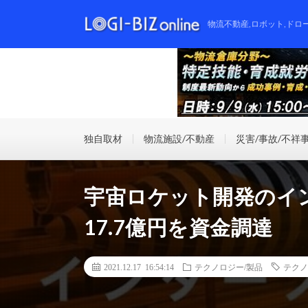
物流不動産,ロボット,ドロ
独自取材
物流施設/不動産
災害/事故/不祥
宇宙ロケット開発のイ
17.7億円を資金調達
2021.12.17 16:54:14
テクノロジー/製品
テクノ