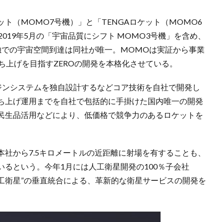
ト（MOMO7号機）」と「TENGAロケット（MOMO6
019年5月の「宇宙品質にシフト MOMO3号機」を含め、
独での宇宙空間到達は同社が唯一。MOMOは実証から事業
ち上げを目指すZEROの開発を本格化させている。
ンジンシステムを独自設計するなどコア技術を自社で開発し
ち上げ運用までを自社で包括的に手掛けた国内唯一の開発
民生品活用などにより、低価格で競争力のあるロケットを
社から7.5キロメートルの近距離に射場を有することも、
るという。今年1月には人工衛星開発の100％子会社
ト×人工衛星”の垂直統合による、革新的な衛星サービスの開発を