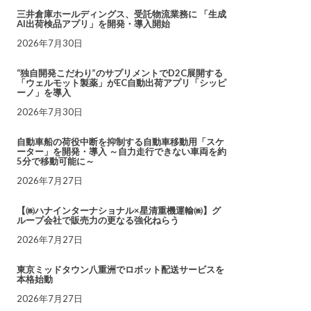
三井倉庫ホールディングス、受託物流業務に 「生成
AI出荷検品アプリ」を開発・導入開始
2026年7月30日
“独自開発こだわり”のサプリメントでD2C展開する
「ウェルモット製薬」がEC自動出荷アプリ「シッピ
ーノ」を導入
2026年7月30日
自動車船の荷役中断を抑制する自動車移動用「スケ
ーター」を開発・導入 ～自力走行できない車両を約
5分で移動可能に～
2026年7月27日
【㈱ハナインターナショナル×星清重機運輸㈱】グ
ループ会社で販売力の更なる強化ねらう
2026年7月27日
東京ミッドタウン八重洲でロボット配送サービスを
本格始動
2026年7月27日